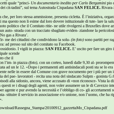
cetti quale “princi-
Un documentario inedito per Carlo Bergamini
pio 
te dei cit-tadini”, sul tema Autostrada Cispadana
SAN FELICE.
Rivara-
 che, per loro stessa ammissione, presenta cicletta. È l’iniziativa, organi
ti ma questo non li esime dal loro dovere istituzionale di tute- lare la sa
uoto politico che il Comitato ritie- ne utile rivolgersi a Bruxelles dove
i un auto- strada con un tracciato sbagliato eviden- ziandone la pericolosit
 ‘No gas a Rivara’.
 fir- me dei cittadini che condividono la solu-
(in foto)
sono partiti per rag
ura: ad presso sul sito del comitato su Facebook.
ossidonio. I vigili in piazza:
SAN FELICE.
E’ uscito per fare un giro 
ipale scende
to che il
con l’im- in piazza
(foto)
, con un corteo, lunedì dalle 9,30 al- prorompen
ata ad un le 12. «Dopo i permanenti atti antisindacali posti sta se lo er
ente nelle in essere dal Comune con grave nocumento per i più per un i
eria del pae- lavoratori - recita una nota del sindacato Sulpm - gonista G
isodi alla sidonio, ancora, viene accusato di «non riconosce- Vista la di
 questi re i disagi degli agenti, non voler assumere un le di Cavezzo inter
r agente e pur avendo la necessità e l’obbligo di co- gli accertamenti su
ta- stituire il servizio in associazione e/o unione, non l’uomo, che ha ripos
».
/download/Rassegna_Stampa/20100912_gazzettaMo_Cispadana.pdf