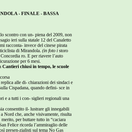
NDOLA - FINALE - BASSA
ello scontro con un- piena del 2009, non
isagio ieri sulla statale 12 del Canaletto
 mi racconta- invece del cinese pirata
ticiclista di Mirandola.
(in foto i
storo
 Concordia ro. E per riavere l’auto
ssicurazione per 6 mesi.
ia
Cantieri chiusi in tempo, le scuole
corsa
replica alle di- chiarazioni dei sindaci e
 sulla Cispadana, quando defini- sce in
i e a tutti i con- siglieri regionali una
 consentito il- lustrare gli innegabili
to a Nord che, anche visivamente, risulta
 merito, per buttare tutto in “caciara
ti San Felice ricorda l’ammiraglio delle
così presen-zialisti sul tema No Gas