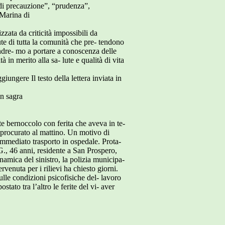
di precauzione”, “prudenza”,
Marina di
zzata da criticità impossibili da
lute di tutta la comunità che pre- tendono
 andre- mo a portare a conoscenza delle
à in merito alla sa- lute e qualità di vita
giungere Il testo della lettera inviata in
in sagra
te bernoccolo con ferita che aveva in te-
a procurato al mattino. Un motivo di
mmediato trasporto in ospedale. Prota-
.G., 46 anni, residente a San Prospero,
namica del sinistro, la polizia municipa-
venuta per i rilievi ha chiesto giorni.
lle condizioni psicofisiche del- lavoro
tato tra l’altro le ferite del vi- aver