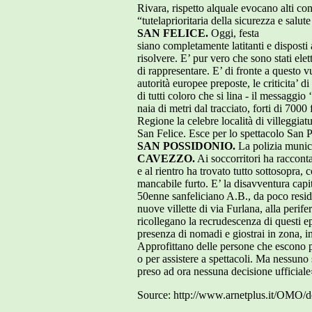
Rivara, rispetto alquale evocano alti con
“tutelaprioritaria della sicurezza e salu
SAN FELICE.
Oggi, festa
siano completamente latitanti e disposti a
risolvere. E’ pur vero che sono stati elet
di rappresentare. E’ di fronte a questo v
autorità europee preposte, le criticita’ d
di tutti coloro che si lina - il messaggio
naia di metri dal tracciato, forti di 7000
Regione la celebre località di villeggiat
San Felice. Esce per lo spettacolo San P
SAN POSSIDONIO.
La polizia munic
CAVEZZO.
Ai soccorritori ha racconta
e al rientro ha trovato tutto sottosopra, 
mancabile furto. E’ la disavventura capit
50enne sanfeliciano A.B., da poco resid
nuove villette di via Furlana, alla perif
ricollegano la recrudescenza di questi ep
presenza di nomadi e giostrai in zona, in
Approfittano delle persone che escono pe
o per assistere a spettacoli. Ma nessuno s
preso ad ora nessuna decisione ufficiale
Source: http://www.arnetplus.it/OMO