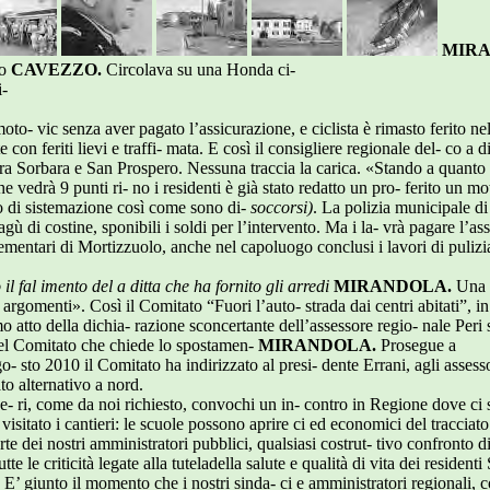
MIRA
io
CAVEZZO.
Circolava su una Honda ci-
i-
oto- vic senza aver pagato l’assicurazione, e ciclista è rimasto ferito n
e con feriti lievi e traffi- mata. E così il consigliere regionale del- co a d
- tra Sorbara e San Prospero. Nessuna traccia la carica. «Stando a quanto
e vedrà 9 punti ri- no i residenti è già stato redatto un pro- ferito un mo
to di sistemazione così come sono di-
soccorsi)
. La polizia municipale di
ragù di costine, sponibili i soldi per l’intervento. Ma i la- vrà pagare l’a
mentari di Mortizzuolo, anche nel capoluogo conclusi i lavori di puliz
l fal imento del a ditta che ha fornito gli arredi
MIRANDOLA.
Una 
 argomenti». Così il Comitato “Fuori l’auto- strada dai centri abitati”, in 
o atto della dichia- razione sconcertante dell’assessore regio- nale Peri
 del Comitato che chiede lo spostamen-
MIRANDOLA.
Prosegue a
go- sto 2010 il Comitato ha indirizzato al presi- dente Errani, agli assessor
ato alternativo a nord.
- ri, come da noi richiesto, convochi un in- contro in Regione dove ci sia
a visitato i cantieri: le scuole possono aprire ci ed economici del traccia
rte dei nostri amministratori pubblici, qualsiasi costrut- tivo confronto di
tte le criticità legate alla tuteladella salute e qualità di vita dei residen
. E’ giunto il momento che i nostri sinda- ci e amministratori regionali, 