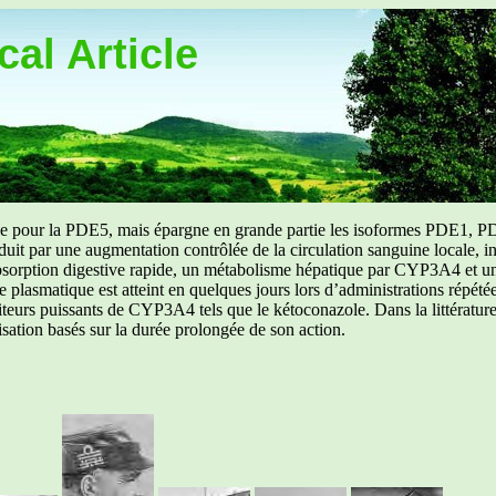
al Article
uée pour la PDE5, mais épargne en grande partie les isoformes PDE1, PD
aduit par une augmentation contrôlée de la circulation sanguine locale, i
orption digestive rapide, un métabolisme hépatique par CYP3A4 et une d
ibre plasmatique est atteint en quelques jours lors d’administrations répét
ibiteurs puissants de CYP3A4 tels que le kétoconazole. Dans la littérat
isation basés sur la durée prolongée de son action.