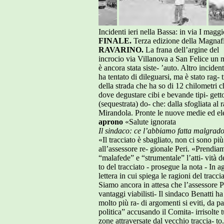
Incidenti ieri nella Bassa: in via I magg
FINALE.
Terza edizione della Magnaf
RAVARINO.
La frana dell’argine del
incrocio via Villanova a San Felice un m
è ancora stata siste- ’auto. Altro incident
ha tentato di dileguarsi, ma è stato rag
della strada che ha so di 12 chilometri ch
dove degustare cibi e bevande tipi- get
(sequestrata) do- che: dalla sfogliata al 
Mirandola. Pronte le nuove medie ed ele
aprono
«Salute ignorata
Il sindaco: ce l’abbiamo fatta malgrado i
«Il tracciato è sbagliato, non ci sono più
all’assessore re- gionale Peri. «Prendiam
“malafede” e “strumentale” l’atti- vità
to del tracciato - prosegue la nota - In a
lettera in cui spiega le ragioni del tracci
Siamo ancora in attesa che l’assessore Pe
vantaggi viabilisti- Il sindaco Benatti h
molto più ra- di argomenti si eviti, da pa
politica” accusando il Comita- irrisolte tu
zone attraversate dal vecchio traccia- to