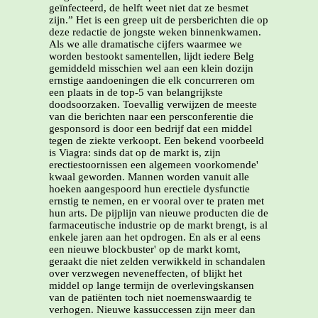
geïnfecteerd, de helft weet niet dat ze besmet
zijn.” Het is een greep uit de persberichten die op
deze redactie de jongste weken binnenkwamen.
Als we alle dramatische cijfers waarmee we
worden bestookt samentellen, lijdt iedere Belg
gemiddeld misschien wel aan een klein dozijn
ernstige aandoeningen die elk concurreren om
een plaats in de top-5 van belangrijkste
doodsoorzaken. Toevallig verwijzen de meeste
van die berichten naar een persconferentie die
gesponsord is door een bedrijf dat een middel
tegen de ziekte verkoopt. Een bekend voorbeeld
is Viagra: sinds dat op de markt is, zijn
erectiestoornissen een algemeen voorkomende'
kwaal geworden. Mannen worden vanuit alle
hoeken aangespoord hun erectiele dysfunctie
ernstig te nemen, en er vooral over te praten met
hun arts. De pijplijn van nieuwe producten die de
farmaceutische industrie op de markt brengt, is al
enkele jaren aan het opdrogen. En als er al eens
een nieuwe blockbuster' op de markt komt,
geraakt die niet zelden verwikkeld in schandalen
over verzwegen neveneffecten, of blijkt het
middel op lange termijn de overlevingskansen
van de patiënten toch niet noemenswaardig te
verhogen. Nieuwe kassuccessen zijn meer dan