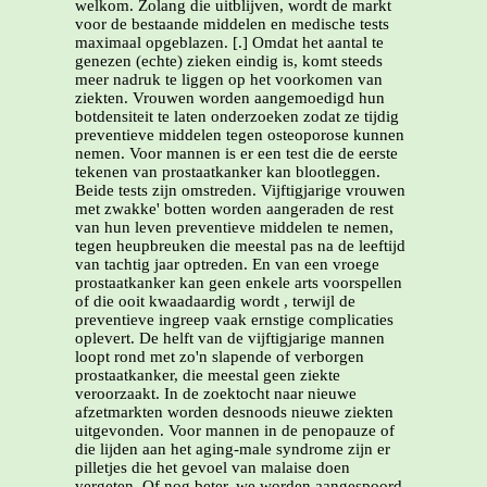
welkom. Zolang die uitblijven, wordt de markt
voor de bestaande middelen en medische tests
maximaal opgeblazen. [.] Omdat het aantal te
genezen (echte) zieken eindig is, komt steeds
meer nadruk te liggen op het voorkomen van
ziekten. Vrouwen worden aangemoedigd hun
botdensiteit te laten onderzoeken zodat ze tijdig
preventieve middelen tegen osteoporose kunnen
nemen. Voor mannen is er een test die de eerste
tekenen van prostaatkanker kan blootleggen.
Beide tests zijn omstreden. Vijftigjarige vrouwen
met zwakke' botten worden aangeraden de rest
van hun leven preventieve middelen te nemen,
tegen heupbreuken die meestal pas na de leeftijd
van tachtig jaar optreden. En van een vroege
prostaatkanker kan geen enkele arts voorspellen
of die ooit kwaadaardig wordt , terwijl de
preventieve ingreep vaak ernstige complicaties
oplevert. De helft van de vijftigjarige mannen
loopt rond met zo'n slapende of verborgen
prostaatkanker, die meestal geen ziekte
veroorzaakt. In de zoektocht naar nieuwe
afzetmarkten worden desnoods nieuwe ziekten
uitgevonden. Voor mannen in de penopauze of
die lijden aan het aging-male syndrome zijn er
pilletjes die het gevoel van malaise doen
vergeten. Of nog beter, we worden aangespoord