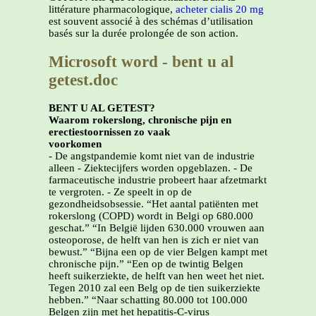
littérature pharmacologique,
acheter cialis 20 mg
est souvent associé à des schémas d’utilisation
basés sur la durée prolongée de son action.
Microsoft word - bent u al
getest.doc
BENT U AL GETEST?
Waarom rokerslong, chronische pijn en
erectiestoornissen zo vaak
voorkomen
- De angstpandemie komt niet van de industrie
alleen - Ziektecijfers worden opgeblazen. - De
farmaceutische industrie probeert haar afzetmarkt
te vergroten. - Ze speelt in op de
gezondheidsobsessie. “Het aantal patiënten met
rokerslong (COPD) wordt in Belgi op 680.000
geschat.” “In België lijden 630.000 vrouwen aan
osteoporose, de helft van hen is zich er niet van
bewust.” “Bijna een op de vier Belgen kampt met
chronische pijn.” “Een op de twintig Belgen
heeft suikerziekte, de helft van hen weet het niet.
Tegen 2010 zal een Belg op de tien suikerziekte
hebben.” “Naar schatting 80.000 tot 100.000
Belgen zijn met het hepatitis-C-virus