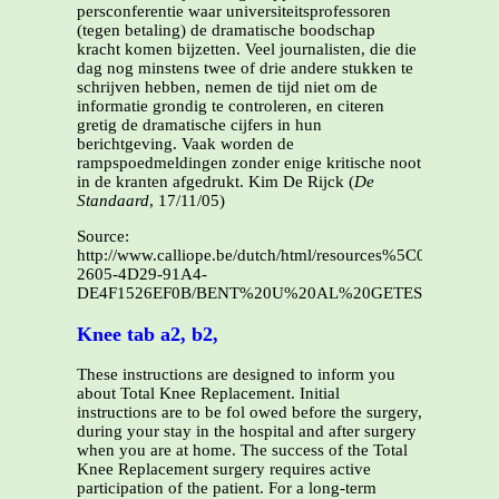
persconferentie waar universiteitsprofessoren
(tegen betaling) de dramatische boodschap
kracht komen bijzetten. Veel journalisten, die die
dag nog minstens twee of drie andere stukken te
schrijven hebben, nemen de tijd niet om de
informatie grondig te controleren, en citeren
gretig de dramatische cijfers in hun
berichtgeving. Vaak worden de
rampspoedmeldingen zonder enige kritische noot
in de kranten afgedrukt. Kim De Rijck (
De
Standaard
, 17/11/05)
Source:
http://www.calliope.be/dutch/html/resources%5C08/08EAB
2605-4D29-91A4-
DE4F1526EF0B/BENT%20U%20AL%20GETEST.pdf
Knee tab a2, b2,
These instructions are designed to inform you
about Total Knee Replacement. Initial
instructions are to be fol owed before the surgery,
during your stay in the hospital and after surgery
when you are at home. The success of the Total
Knee Replacement surgery requires active
participation of the patient. For a long-term