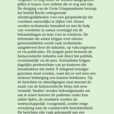
pillen te kopen voor ziekten die er nog niet zijn.
De dreiging van de Grote Grieppandemie bezorgt
het bedrijf Roche onbegrensde
afzetmogelijkheden voor een griepmedicijn dat
voorheen nauwelijks te slijten viel. Artsen
worden rechtstreeks benaderd en met de hulp
van voordelen in natura overtuigd om de
behandelingen en tests voor te schrijven. De
informatie die artsen krijgen over nieuwe
geneesmiddelen wordt vaak rechtstreeks
aangeleverd door de industrie, op vakcongressen
of via publicaties. De jongste jaren bestookt de
farmaceutische industrie ook direct het publiek,
voornamelijk via de pers. Journalisten krijgen
dagelijks persberichten van pr-kantoren die
benadrukken dat ziekte X dringend ernstiger
genomen moet worden, want dat ze wel eens een
serieuze bedreiging zou kunnen betekenen. Op
de berichten en uitnodigingen staat meestal de
naam van de farmaceutische firma niet eens
vermeld. Studies' worden bekendgemaakt om
aan te tonen hoezeer de patiënten onder hun
ziekte lijden, de resultaten worden als
wetenschappelijk' voorgesteld, zonder enige
verwijzing naar de commerciële betrokkenheid.
De berichten zijn vaak gekoppeld aan een