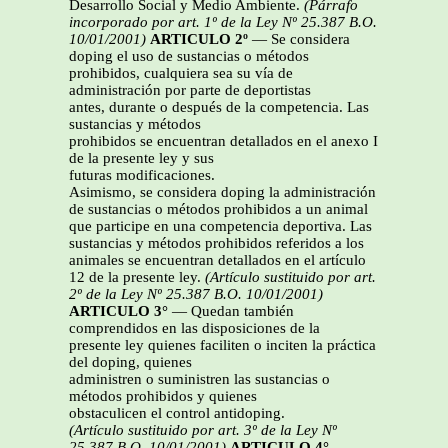
Desarrollo Social y Medio Ambiente.
(Párrafo
incorporado por art. 1º de la Ley Nº 25.387 B.O.
10/01/2001)
ARTICULO 2º
— Se considera
doping el uso de sustancias o métodos
prohibidos, cualquiera sea su vía de
administración por parte de deportistas
antes, durante o después de la competencia. Las
sustancias y métodos
prohibidos se encuentran detallados en el anexo I
de la presente ley y sus
futuras modificaciones.
Asimismo, se considera doping la administración
de sustancias o métodos prohibidos a un animal
que participe en una competencia deportiva. Las
sustancias y métodos prohibidos referidos a los
animales se encuentran detallados en el artículo
12 de la presente ley.
(Artículo sustituido por art.
2º de la Ley Nº 25.387 B.O. 10/01/2001)
ARTICULO 3°
— Quedan también
comprendidos en las disposiciones de la
presente ley quienes faciliten o inciten la práctica
del doping, quienes
administren o suministren las sustancias o
métodos prohibidos y quienes
obstaculicen el control antidoping.
(Artículo sustituido por art. 3º de la Ley Nº
25.387 B.O. 10/01/2001)
ARTICULO 4°
—