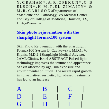
Y . G R A H A M * , A . R . O P E K U N * , G . B
E L S O N * , H . M . T . E L - Z I M A I T Y * &
M . R . C A R L S O N àDepartments of
*Medicine and Pathology, VA Medical Center
and Baylor College of Medicine, Houston, TX,
USA;àPromethe
Skin photo rejuvenation with the
sharplight formax100 system
Skin Photo Rejuvenation with the SharpLight
Formax100 System B. Czajkowsky, M.D.1, V.
Kipnis, M.D.2 1SharpLight Medical Advisor,
2AML Clinics, Israel ABSTRACT Pulsed light
technology improves the texture and appearance
of skin affected by age, sun exposure and
environmental pollution. The recent rapid growth
in non-ablative, aesthetic, light-based treatments
has led to an increase
A
|
B
|
C
|
D
|
E
|
F
|
G
|
H
|
I
|