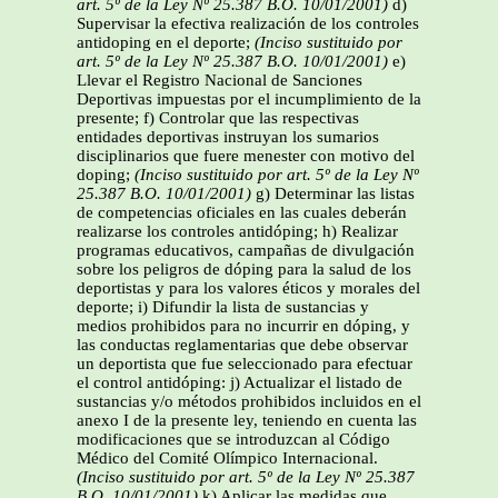
art. 5º de la Ley Nº 25.387 B.O. 10/01/2001)
d)
Supervisar la efectiva realización de los controles
antidoping en el deporte;
(Inciso sustituido por
art. 5º de la Ley Nº 25.387 B.O. 10/01/2001)
e)
Llevar el Registro Nacional de Sanciones
Deportivas impuestas por el incumplimiento de la
presente; f) Controlar que las respectivas
entidades deportivas instruyan los sumarios
disciplinarios que fuere menester con motivo del
doping;
(Inciso sustituido por art. 5º de la Ley Nº
25.387 B.O. 10/01/2001)
g) Determinar las listas
de competencias oficiales en las cuales deberán
realizarse los controles antidóping; h) Realizar
programas educativos, campañas de divulgación
sobre los peligros de dóping para la salud de los
deportistas y para los valores éticos y morales del
deporte; i) Difundir la lista de sustancias y
medios prohibidos para no incurrir en dóping, y
las conductas reglamentarias que debe observar
un deportista que fue seleccionado para efectuar
el control antidóping: j) Actualizar el listado de
sustancias y/o métodos prohibidos incluidos en el
anexo I de la presente ley, teniendo en cuenta las
modificaciones que se introduzcan al Código
Médico del Comité Olímpico Internacional.
(Inciso sustituido por art. 5º de la Ley Nº 25.387
B.O. 10/01/2001)
k) Aplicar las medidas que