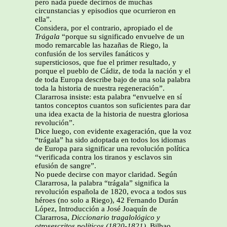
pero nada puede decirnos de muchas
circunstancias y episodios que ocurrieron en
ella”.
Considera, por el contrario, apropiado el de
Trágala
“porque su significado envuelve de un
modo remarcable las hazañas de Riego, la
confusión de los serviles fanáticos y
supersticiosos, que fue el primer resultado, y
porque el pueblo de Cádiz, de toda la nación y el
de toda Europa describe bajo de una sola palabra
toda la historia de nuestra regeneración”.
Clararrosa insiste: esta palabra “envuelve en sí
tantos conceptos cuantos son suficientes para dar
una idea exacta de la historia de nuestra gloriosa
revolución”.
Dice luego, con evidente exageración, que la voz
“trágala” ha sido adoptada en todos los idiomas
de Europa para significar una revolución política
“verificada contra los tiranos y esclavos sin
efusión de sangre”.
No puede decirse con mayor claridad. Según
Clararrosa, la palabra “trágala” significa la
revolución española de 1820, evoca a todos sus
héroes (no solo a Riego), 42 Fernando Durán
López, Introducción a José Joaquín de
Clararrosa,
Diccionario tragalológico y
otrosescritos políticos (1820-1821),
Bilbao,