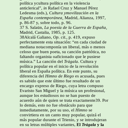
política ycultura política en la violencia
anticlerical”,
in
Rafael Cruz y Manuel Pérez
Ledesma (eds.),
Cultura ymovilización en la
España contemporánea,
Madrid, Alianza, 1997,
p. 86-87 y, sobre todo, p. 96.
37 S. Salaün,
La poesía de la Guerra de España,
Madrid, Castalia, 1985, p. 125.
38Alcalá Galiano,
Op. cit.,
p. 419, expuso
perfectamente esta situación: “en cada ciudad de
mediana notacomponía un liberal, más o menos
celoso que buen poeta, su canción patriótica, no
faltando organista oaficionado que le pusiese
música.” La canción del
Trágala
. Cultura y
política popular en el inicio de la revolución
liberal en España política. En este punto, su
diferencia del
Himno de Riego
es acusada, pues
es sabido que este último fue resultado de un
encargo expreso de Riego, cuya letra compuso
Evaristo San Miguel y la música un profesional,
aunque los estudiosos no se han puesto de
acuerdo aún de quien se trata exactamente39. Por
lo demás, esto no fue obstáculo para que
inmediatamente, por su uso, el
Himno
se
convirtiera en un canto muy popular, quizá el
más popular durante el Trienio, y se introdujeran
en su letras múltiples variantes,
El
Trágala
y la