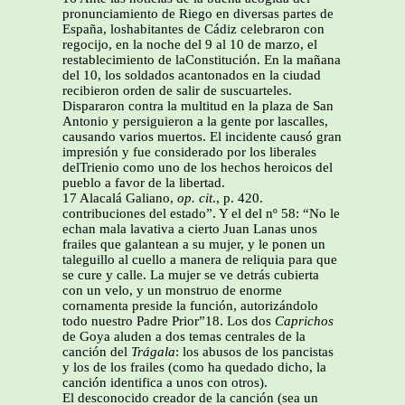
pronunciamiento de Riego en diversas partes de
España, loshabitantes de Cádiz celebraron con
regocijo, en la noche del 9 al 10 de marzo, el
restablecimiento de laConstitución. En la mañana
del 10, los soldados acantonados en la ciudad
recibieron orden de salir de suscuarteles.
Dispararon contra la multitud en la plaza de San
Antonio y persiguieron a la gente por lascalles,
causando varios muertos. El incidente causó gran
impresión y fue considerado por los liberales
delTrienio como uno de los hechos heroicos del
pueblo a favor de la libertad.
17 Alacalá Galiano,
op. cit
., p. 420.
contribuciones del estado”. Y el del nº 58: “No le
echan mala lavativa a cierto Juan Lanas unos
frailes que galantean a su mujer, y le ponen un
taleguillo al cuello a manera de reliquia para que
se cure y calle. La mujer se ve detrás cubierta
con un velo, y un monstruo de enorme
cornamenta preside la función, autorizándolo
todo nuestro Padre Prior”18. Los dos
Caprichos
de Goya aluden a dos temas centrales de la
canción del
Trágala
: los abusos de los pancistas
y los de los frailes (como ha quedado dicho, la
canción identifica a unos con otros).
El desconocido creador de la canción (sea un