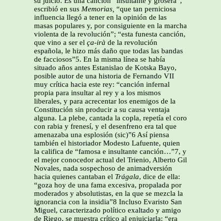
su juicio. Es una canción “insultante y grosera”,
escribió en sus
Memorias,
“que tan perniciosa
influencia llegó a tener en la opinión de las
masas populares y, por consiguiente en la marcha
violenta de la revolución”; “esta funesta canción,
que vino a ser el
ça-irà
de la revolución
española, le hizo más daño que todas las bandas
de facciosos”5. En la misma línea se había
situado años antes Estanislao de Kotska Bayo,
posible autor de una historia de Fernando VII
muy crítica hacia este rey: “canción infernal
propia para insultar al rey y a los mismos
liberales, y para acrecentar los enemigos de la
Constitución sin producir a su causa ventaja
alguna. La plebe, cantada la copla, repetía el coro
con rabia y frenesí, y el desenfreno era tal que
amenazaba una esplosión (sic)”6 Así piensa
también el historiador Modesto Lafuente, quien
la califica de “famosa e insultante canción…”7, y
el mejor conocedor actual del Trienio, Alberto Gil
Novales, nada sospechoso de animadversión
hacia quienes cantaban el
Trágala
, dice de ella:
“goza hoy de una fama excesiva, propalada por
moderados y absolutistas, en la que se mezcla la
ignorancia con la insidia”8 Incluso Evaristo San
Miguel, caracterizado político exaltado y amigo
de Riego, se muestra crítico al enjuiciarla: “era