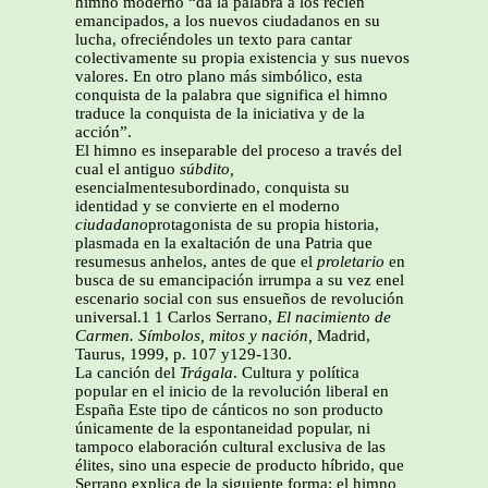
himno moderno “da la palabra a los recién
emancipados, a los nuevos ciudadanos en su
lucha, ofreciéndoles un texto para cantar
colectivamente su propia existencia y sus nuevos
valores. En otro plano más simbólico, esta
conquista de la palabra que significa el himno
traduce la conquista de la iniciativa y de la
acción”.
El himno es inseparable del proceso a través del
cual el antiguo
súbdito,
esencialmentesubordinado, conquista su
identidad y se convierte en el moderno
ciudadano
protagonista de su propia historia,
plasmada en la exaltación de una Patria que
resumesus anhelos, antes de que el
proletario
en
busca de su emancipación irrumpa a su vez enel
escenario social con sus ensueños de revolución
universal.1 1 Carlos Serrano,
El nacimiento de
Carmen. Símbolos, mitos y nación,
Madrid,
Taurus, 1999, p. 107 y129-130.
La canción del
Trágala
. Cultura y política
popular en el inicio de la revolución liberal en
España Este tipo de cánticos no son producto
únicamente de la espontaneidad popular, ni
tampoco elaboración cultural exclusiva de las
élites, sino una especie de producto híbrido, que
Serrano explica de la siguiente forma: el himno