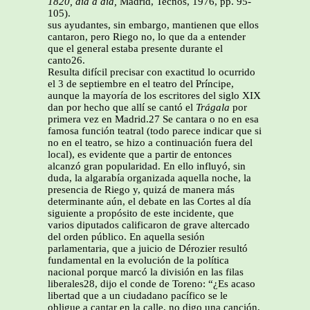
1820, día a día,
Madrid, Tecnos, 1976, pp.
95-
105).
sus ayudantes, sin embargo, mantienen que ellos
cantaron, pero Riego no, lo que da a entender
que el general estaba presente durante el
canto26.
Resulta difícil precisar con exactitud lo ocurrido
el 3 de septiembre en el teatro del Príncipe,
aunque la mayoría de los escritores del siglo XIX
dan por hecho que allí se cantó el
Trágala
por
primera vez en Madrid.27 Se cantara o no en esa
famosa función teatral (todo parece indicar que si
no en el teatro, se hizo a continuación fuera del
local), es evidente que a partir de entonces
alcanzó gran popularidad. En ello influyó, sin
duda, la algarabía organizada aquella noche, la
presencia de Riego y, quizá de manera más
determinante aún, el debate en las Cortes al día
siguiente a propósito de este incidente, que
varios diputados calificaron de grave altercado
del orden público. En aquella sesión
parlamentaria, que a juicio de Dérozier resultó
fundamental en la evolución de la política
nacional porque marcó la división en las filas
liberales28, dijo el conde de Toreno: “¿Es acaso
libertad que a un ciudadano pacífico se le
obligue a cantar en la calle, no digo una canción,