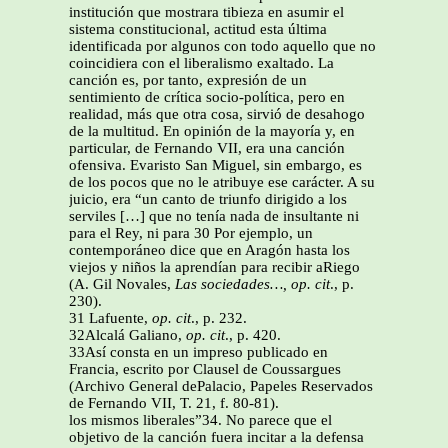
institución que mostrara tibieza en asumir el
sistema constitucional, actitud esta última
identificada por algunos con todo aquello que no
coincidiera con el liberalismo exaltado. La
canción es, por tanto, expresión de un
sentimiento de crítica socio-política, pero en
realidad, más que otra cosa, sirvió de desahogo
de la multitud. En opinión de la mayoría y, en
particular, de Fernando VII, era una canción
ofensiva. Evaristo San Miguel, sin embargo, es
de los pocos que no le atribuye ese carácter. A su
juicio, era “un canto de triunfo dirigido a los
serviles […] que no tenía nada de insultante ni
para el Rey, ni para 30 Por ejemplo, un
contemporáneo dice que en Aragón hasta los
viejos y niños la aprendían para recibir aRiego
(A. Gil Novales,
Las sociedades…, op. cit
., p.
230).
31 Lafuente,
op. cit
., p. 232.
32Alcalá Galiano,
op. cit
., p. 420.
33Así consta en un impreso publicado en
Francia, escrito por Clausel de Coussargues
(Archivo General dePalacio, Papeles Reservados
de Fernando VII, T. 21, f. 80-81).
los mismos liberales”34. No parece que el
objetivo de la canción fuera incitar a la defensa