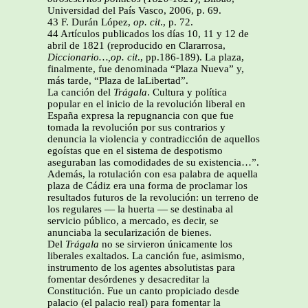
Universidad del País Vasco, 2006, p. 69.
43 F. Durán López,
op. cit
., p. 72.
44 Artículos publicados los días 10, 11 y 12 de
abril de 1821 (reproducido en Clararrosa,
Diccionario…,op. cit
., pp.186-189). La plaza,
finalmente, fue denominada “Plaza Nueva” y,
más tarde, “Plaza de laLibertad”.
La canción del
Trágala
. Cultura y política
popular en el inicio de la revolución liberal en
España expresa la repugnancia con que fue
tomada la revolución por sus contrarios y
denuncia la violencia y contradicción de aquellos
egoístas que en el sistema de despotismo
aseguraban las comodidades de su existencia…”.
Además, la rotulación con esa palabra de aquella
plaza de Cádiz era una forma de proclamar los
resultados futuros de la revolución: un terreno de
los regulares — la huerta — se destinaba al
servicio público, a mercado, es decir, se
anunciaba la secularización de bienes.
Del
Trágala
no se sirvieron únicamente los
liberales exaltados. La canción fue, asimismo,
instrumento de los agentes absolutistas para
fomentar desórdenes y desacreditar la
Constitución. Fue un canto propiciado desde
palacio (el palacio real) para fomentar la