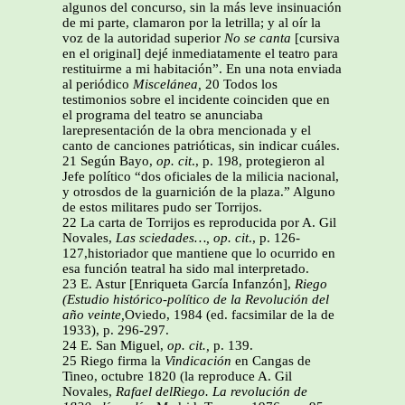
algunos del concurso, sin la más leve insinuación
de mi parte, clamaron por la letrilla; y al oír la
voz de la autoridad superior
No se canta
[cursiva
en el original] dejé inmediatamente el teatro para
restituirme a mi habitación”. En una nota enviada
al periódico
Miscelánea,
20 Todos los
testimonios sobre el incidente coinciden que en
el programa del teatro se anunciaba
larepresentación de la obra mencionada y el
canto de canciones patrióticas, sin indicar cuáles.
21 Según Bayo,
op. cit
., p. 198, protegieron al
Jefe político “dos oficiales de la milicia nacional,
y otrosdos de la guarnición de la plaza.” Alguno
de estos militares pudo ser Torrijos.
22 La carta de Torrijos es reproducida por A. Gil
Novales,
Las sciedades…,
op. cit
., p. 126-
127,historiador que
mantiene que lo ocurrido en
esa función teatral ha sido mal interpretado.
23 E. Astur [Enriqueta García Infanzón],
Riego
(Estudio histórico-político de la Revolución del
año veinte,
Oviedo, 1984 (ed. facsimilar de la de
1933), p. 296-297.
24 E. San Miguel,
op. cit.,
p. 139.
25 Riego firma la
Vindicación
en Cangas de
Tineo, octubre 1820 (la reproduce A. Gil
Novales,
Rafael delRiego. La revolución de