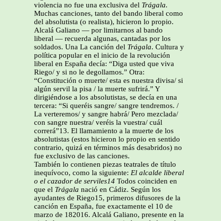
violencia no fue una exclusiva del
Trágala.
Muchas canciones, tanto del bando liberal como
del absolutista (o realista), hicieron lo propio.
Alcalá Galiano — por limitarnos al bando
liberal — recuerda algunas, cantadas por los
soldados. Una La canción del
Trágala
. Cultura y
política popular en el inicio de la revolución
liberal en España decía: “Diga usted que viva
Riego/ y si no le degollamos.” Otra:
“Constitución o muerte/ esta es nuestra divisa/ si
algún servil la pisa / la muerte sufrirá.” Y
dirigiéndose a los absolutistas, se decía en una
tercera: “Si queréis sangre/ sangre tendremos. /
La verteremos/ y sangre habrá/ Pero mezclada/
con sangre nuestra/ veréis la vuestra/ cuál
correrá”13. El llamamiento a la muerte de los
absolutistas (estos hicieron lo propio en sentido
contrario, quizá en términos más desabridos) no
fue exclusivo de las canciones.
También lo contienen piezas teatrales de título
inequívoco, como la siguiente:
El
alcalde liberal
o el cazador de serviles14
Todos coinciden en
que el
Trágala
nació en Cádiz. Según los
ayudantes de Riego15, primeros difusores de la
canción en España, fue exactamente el 10 de
marzo de 182016. Alcalá Galiano, presente en la