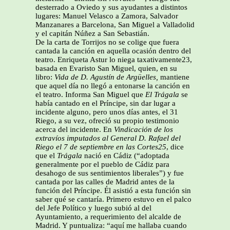
desterrado a Oviedo y sus ayudantes a distintos
lugares: Manuel Velasco a Zamora, Salvador
Manzanares a Barcelona, San Miguel a Valladolid
y el capitán Núñez a San Sebastián.
De la carta de Torrijos no se colige que fuera
cantada la canción en aquella ocasión dentro del
teatro. Enriqueta Astur lo niega taxativamente23,
basada en Evaristo San Miguel, quien, en su
libro:
Vida de D. Agustín de Argüelles,
mantiene
que aquel día no llegó a entonarse la canción en
el teatro. Informa San Miguel que
El Trágala
se
había cantado en el Príncipe, sin dar lugar a
incidente alguno, pero unos días antes, el 31
Riego, a su vez, ofreció su propio testimonio
acerca del incidente. En
Vindicación
de los
extravíos imputados al General D. Rafael del
Riego el 7 de septiembre en las
Cortes25
, dice
que el
Trágala
nació en Cádiz (“adoptada
generalmente por el pueblo de Cádiz para
desahogo de sus sentimientos liberales”) y fue
cantada por las calles de Madrid antes de la
función del Príncipe. Él asistió a esta función sin
saber qué se cantaría. Primero estuvo en el palco
del Jefe Político y luego subió al del
Ayuntamiento, a requerimiento del alcalde de
Madrid. Y puntualiza: “aquí me hallaba cuando