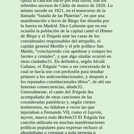
Quizá la canción nació por esta razón, tras los
referidos sucesos de Cádiz de marzo de 1820. Lo
mismo sucede en 1821, en el transcurso de la
llamada “batalla de las Platerías”, en que una
manifestación a favor de Riego fue disuelta por
la fuerza en Madrid. Dice Lafuente que en esa
ocasión la población de la capital cantó el
Himno
de
Riego
y el
Trágala
ante las casas de los
considerados responsables del atropello, el
capitán general Morillo y el jefe político San
Martín, “concluyendo con apedrear y romper los
faroles y cristales”, y que algo similar ocurrió en
otras ciudades31. En definitiva, según Alcalá
Galiano, el
Trágala
“vino a ser cencerrada de la
cual se hacía uso con profusión para insultar
primero a los anticonstitucionales, y después a
los reputados constitucionales tibios”, de ahí sus
funestas consecuencias, añade32.
Generalmente, el canto del
Trágala
iba
acompañado de otras canciones de las
consideradas patrióticas y, según ciertos
testimonios, no faltaban a veces las que
injuriaban a Fernando VII, como el
Layrón,
layrón, muera todo Borbón33
El
Trágala
fue
canción utilizada en muchas manifestaciones
políticas populares para expresar rechazo al
absolutismo o censurar a toda persona o