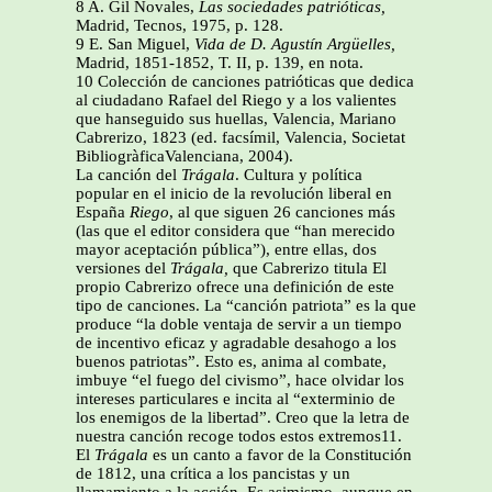
8 A. Gil Novales,
Las sociedades patrióticas,
Madrid, Tecnos, 1975, p. 128.
9 E. San Miguel,
Vida de D. Agustín Argüelles,
Madrid, 1851-1852, T. II, p. 139, en nota.
10 Colección de canciones patrióticas que dedica
al ciudadano Rafael del Riego y a los valientes
que hanseguido sus huellas, Valencia, Mariano
Cabrerizo, 1823 (ed. facsímil, Valencia, Societat
BibliogràficaValenciana, 2004).
La canción del
Trágala
. Cultura y política
popular en el inicio de la revolución liberal en
España
Riego
, al que siguen 26 canciones más
(las que el editor considera que “han merecido
mayor aceptación pública”), entre ellas, dos
versiones del
Trágala,
que Cabrerizo titula El
propio Cabrerizo ofrece una definición de este
tipo de canciones. La “canción patriota” es la que
produce “la doble ventaja de servir a un tiempo
de incentivo eficaz y agradable desahogo a los
buenos patriotas”. Esto es, anima al combate,
imbuye “el fuego del civismo”, hace olvidar los
intereses particulares e incita al “exterminio de
los enemigos de la libertad”. Creo que la letra de
nuestra canción recoge todos estos extremos11.
El
Trágala
es un canto a favor de la Constitución
de 1812, una crítica a los pancistas y un