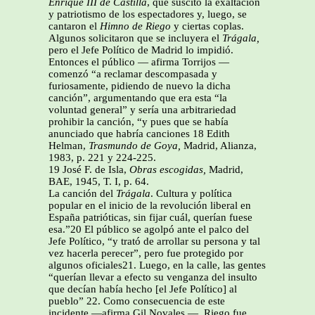
Enrique III de Castilla
, que suscitó la exaltación
y patriotismo de los espectadores y, luego, se
cantaron el
Himno de Riego
y ciertas coplas.
Algunos solicitaron que se incluyera el
Trágala,
pero el Jefe Político de Madrid lo impidió.
Entonces el público — afirma Torrijos —
comenzó “a reclamar descompasada y
furiosamente, pidiendo de nuevo la dicha
canción”, argumentando que era esta “la
voluntad general” y sería una arbitrariedad
prohibir la canción, “y pues que se había
anunciado que habría canciones 18 Edith
Helman,
Trasmundo de Goya,
Madrid, Alianza,
1983, p. 221 y 224-225.
19 José F. de Isla,
Obras escogidas,
Madrid,
BAE, 1945, T. I, p. 64.
La canción del
Trágala
. Cultura y política
popular en el inicio de la revolución liberal en
España patrióticas, sin fijar cuál, querían fuese
esa.”20 El público se agolpó ante el palco del
Jefe Político, “y trató de arrollar su persona y tal
vez hacerla perecer”, pero fue protegido por
algunos oficiales21. Luego, en la calle, las gentes
“querían llevar a efecto su venganza del insulto
que decían había hecho [el Jefe Político] al
pueblo” 22. Como consecuencia de este
incidente —afirma Gil Novales —, Riego fue