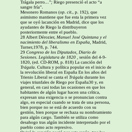
Trágala perro
…”;
Riego presenció el acto “a
sangre fría”.
Mesonero Romanos (
op. cit
., p. 192
)
, que
asimismo mantiene que fue esta la primera vez
que se oyó lacanción en Madrid, dice que los
ayudantes de Riego la distribuyeron
posteriormente entre el pueblo.
28 Albert Dérozier,
Manuel José Quintana y el
nacimiento del liberalismo en España,
Madrid,
Turner,1978, p. 744.
29
Congreso de los Diputados, Diario de
Sesiones. Legislatura de 1820 ,
sesión del 4-9-
1820, (ed. CD-ROM, p. 818) La canción del
Trágala
. Cultura y política popular en el inicio de
la revolución liberal en España En los años del
Trienio Liberal se canta el
Trágala
durante los
viajes triunfales de Riego por España30 y, en
general, en casi todas las ocasiones en que los
habitantes de algún lugar hacen una crítica,
expresan una exigencia o se pronuncian contra
algo, en especial cuando se trata de una persona,
bien porque no se está de acuerdo con su
gestión, bien porque se rechaza su nombramiento
para algún cargo. También se utiliza como
desahogo tras algún incidente interpretado por el
pueblo como acto represivo.