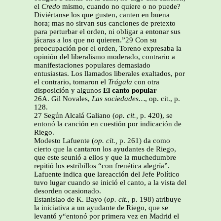
el
Credo
mismo, cuando no quiere o no puede?
Diviértanse los que gusten, canten en buena
hora; mas no sirvan sus canciones de pretexto
para perturbar el orden, ni obligar a entonar sus
jácaras a los que no quieren.”29 Con su
preocupación por el orden, Toreno expresaba la
opinión del liberalismo moderado, contrario a
manifestaciones populares demasiado
entusiastas. Los llamados liberales exaltados, por
el contrario, tomaron el
Trágala
con otra
disposición y algunos
El canto popular
26A. Gil Novales,
Las sociedades…
, op. cit., p.
128.
27 Según Alcalá Galiano (
op. cit.,
p. 420), se
entonó la canción en cuestión por indicación de
Riego.
Modesto Lafuente (
op. cit.,
p. 261) da como
cierto que la cantaron los ayudantes de Riego,
que este seunió a ellos y que la muchedumbre
repitió los estribillos “con frenética alegría”.
Lafuente indica que lareacción del Jefe Político
tuvo lugar cuando se inició el canto, a la vista del
desorden ocasionado.
Estanislao de K. Bayo (
op. cit.,
p. 198) atribuye
la iniciativa a un ayudante de Riego, que se
levantó y“entonó por primera vez en Madrid el