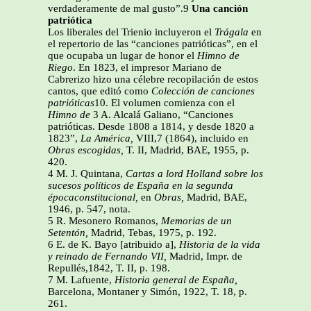
verdaderamente de mal gusto”.9
Una canción
patriótica
Los liberales del Trienio incluyeron el
Trágala
en
el repertorio de las “canciones patrióticas”, en el
que ocupaba un lugar de honor el
Himno de
Riego
. En 1823, el impresor Mariano de
Cabrerizo hizo una célebre recopilación de estos
cantos, que editó como
Colección de canciones
patrióticas
10. El volumen comienza con el
Himno de
3 A. Alcalá Galiano, “Canciones
patrióticas. Desde 1808 a 1814, y desde 1820 a
1823”,
La América,
VIII,7 (1864), incluido en
Obras escogidas,
T. II,
Madrid, BAE, 1955, p.
420.
4 M. J. Quintana,
Cartas a lord Holland sobre los
sucesos políticos de España en la segunda
épocaconstitucional,
en
Obras,
Madrid, BAE,
1946, p. 547, nota.
5 R. Mesonero Romanos,
Memorias de un
Setentón,
Madrid, Tebas,
1975, p. 192.
6 E. de K. Bayo [atribuido a],
Historia de la vida
y reinado de Fernando VII,
Madrid, Impr. de
Repullés,1842, T. II, p. 198.
7 M. Lafuente,
Historia general de España,
Barcelona, Montaner y Simón, 1922, T. 18, p.
261.