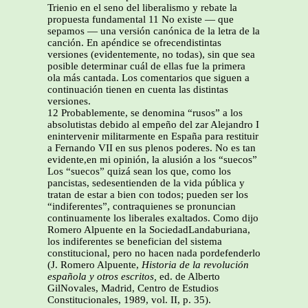
Trienio en el seno del liberalismo y rebate la
propuesta fundamental 11 No existe — que
sepamos — una versión canónica de la letra de la
canción. En apéndice se ofrecendistintas
versiones (evidentemente, no todas), sin que sea
posible determinar cuál de ellas fue la primera
ola más cantada. Los comentarios que siguen a
continuación tienen en cuenta las distintas
versiones.
12 Probablemente, se denomina “rusos” a los
absolutistas debido al empeño del zar Alejandro I
enintervenir militarmente en España para restituir
a Fernando VII en sus plenos poderes. No es tan
evidente,en mi opinión, la alusión a los “suecos”
Los “suecos” quizá sean los que, como los
pancistas, sedesentienden de la vida pública y
tratan de estar a bien con todos; pueden ser los
“indiferentes”, contraquienes se pronuncian
continuamente los liberales exaltados. Como dijo
Romero Alpuente en la SociedadLandaburiana,
los indiferentes se benefician del sistema
constitucional, pero no hacen nada pordefenderlo
(J. Romero Alpuente,
Historia de la revolución
española y otros escritos,
ed. de Alberto
GilNovales, Madrid, Centro de Estudios
Constitucionales, 1989, vol. II, p. 35).