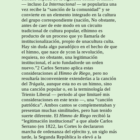
— incluso
La
Internacional —
se populariza una
vez recibe la “sanción de la comunidad” y se
convierte en un elemento integrado en la cultura
del grupo correspondiente (nación, No obstante,
antes de caer de este modo en un circuito
tradicional de cultura popular, elhimno es
producto de un proceso que yo llamaría de
institucionalización, propio de unacultura culta.
Hay sin duda algo paradójico en el hecho de que
el himno, que nace de ycon la revolución,
requiera, no obstante, una legitimación
institucional, el acto fundadorde un orden
nuevo.”2 Carlos Serrano aplica estas
consideraciones al
Himno de Riego,
pero no
resultaría inconveniente extenderlas a la canción
del
Trágala,
aunque esta no es un himno, sino
una canción popular o, en la terminología del
Trienio Liberal — periodo al que limitaré mis
consideraciones en este texto —, una “canción
patriótica”. Ambos cantos se complementaban y
presentan muchas similitudes, pero han tenido
suerte diferente. El
Himno de Riego
recibió la
“legitimación institucional” a que alude Carlos
Serrano (en 1822, las Cortes lo declararon
marcha de ordenanza del ejército y, un siglo más
tarde, la Segunda República lo elevó a la