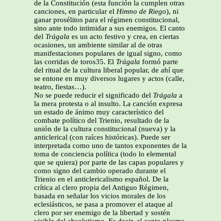
de la Constitución (esta función la cumplen otras
canciones, en particular el
Himno de Riego
), ni
ganar prosélitos para el régimen constitucional,
sino ante todo intimidar a sus enemigos. El canto
del
Trágala
es un acto festivo y crea, en ciertas
ocasiones, un ambiente similar al de otras
manifestaciones populares de igual signo, como
las corridas de toros35.
El
Trágala
formó parte
del ritual de la cultura liberal popular, de ahí que
se entone en muy diversos lugares y actos (calle,
teatro, fiestas…).
No se puede reducir el significado del
Trágala
a
la mera protesta o al insulto. La canción expresa
un estado de ánimo muy característico del
combate político del Trienio, resultado de la
unión de la cultura constitucional (nueva) y la
anticlerical (con raíces históricas). Puede ser
interpretada como uno de tantos exponentes de la
toma de conciencia política (todo lo elemental
que se quiera) por parte de las capas populares y
como signo del cambio operado durante el
Trienio en el anticlericalismo español. De la
crítica al clero propia del Antiguo Régimen,
basada en señalar los vicios morales de los
eclesiásticos, se pasa a promover el ataque al
clero por ser enemigo de la libertad y sostén