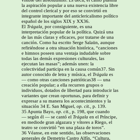
visible del absolutismo. Es decir, el canto plasma
la aspiración popular a una nueva existencia libre
del control clerical y por eso se convirtió en
integrante importante del anticlericalismo político
español de los siglos XIX y XX36.
El
Trágala,
por consiguiente, es una
interpretación popular de la política. Quizá una
de las más claras y eficaces, por tratarse de una
canción. Como ha escrito Serge Salaün, aunque
refiriéndose a otra situación histórica, “canciones
e himnos poseen una ventaja indudable sobre
todas las demás expresiones culturales, las
ejecutan las masas”; además unen: la
colectividad participa en la causa común37. Sin
autor conocido de letra y música, el
Trágala
es
— como otras canciones patrióticas38 — una
creación popular; a ella recurren grupos o
individuos, dotados de libertad para introducir las
variantes que crean oportunas, para definir y
expresar a su manera los acontecimientos y la
situación 34 E. San Miguel,
op. cit.,
p. 139.
35 Apunta Bayo,
op. cit.,
p. 198, que cuando
— según él — se cantó el
Trágala
en el Príncipe,
en mediode gran algazara y vítores a Riego, el
teatro se convirtió “en una plaza de toros”.
36 Véanse, en este sentido, las observaciones
generales de Demetrio Castro Alfín, “Cultura,