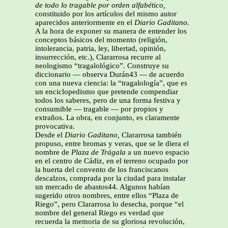
de todo lo tragable por orden alfabético,
constituido por los artículos del mismo autor
aparecidos anteriormente en el
Diario Gaditano.
A la hora de exponer su manera de entender los
conceptos básicos del momento (religión,
intolerancia, patria, ley, libertad, opinión,
insurrección,
etc.), Clararrosa recurre al
neologismo “tragalológico”
.
Construye su
diccionario — observa Durán43 — de acuerdo
con una nueva ciencia: la “tragalología”, que es
un enciclopedismo que pretende compendiar
todos los saberes, pero de una forma festiva y
consumible — tragable — por propios y
extraños. La obra, en conjunto, es claramente
provocativa.
Desde el
Diario Gaditano,
Clararrosa también
propuso,
entre bromas y veras, que se le diera el
nombre de
Plaza de Trágala
a un nuevo espacio
en el centro de Cádiz, en el terreno ocupado por
la huerta del convento de los franciscanos
descalzos, comprada por la ciudad para instalar
un mercado de abastos44. Algunos habían
sugerido otros nombres, entre ellos “Plaza de
Riego”, pero Clararrosa lo desecha, porque “el
nombre del general Riego es verdad que
recuerda la memoria de su gloriosa revolución,