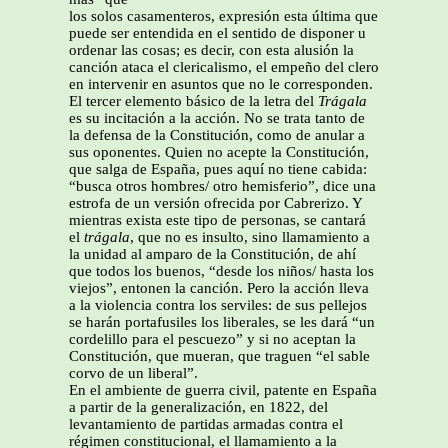
los solos casamenteros, expresión esta última que
puede ser entendida en el sentido de disponer u
ordenar las cosas; es decir, con esta alusión la
canción ataca el clericalismo, el empeño del clero
en intervenir en asuntos que no le corresponden.
El tercer elemento básico de la letra del
Trágala
es su incitación a la acción. No se trata tanto de
la defensa de la Constitución, como de anular a
sus oponentes. Quien no acepte la Constitución,
que salga de España, pues aquí no tiene cabida:
“busca otros hombres/ otro hemisferio”, dice una
estrofa de un versión ofrecida por Cabrerizo. Y
mientras exista este tipo de personas, se cantará
el
trágala
, que no es insulto, sino llamamiento a
la unidad al amparo de la Constitución, de ahí
que todos los buenos, “desde los niños/ hasta los
viejos”, entonen la canción. Pero la acción lleva
a la violencia contra los serviles: de sus pellejos
se harán portafusiles los liberales, se les dará “un
cordelillo para el pescuezo” y si no aceptan la
Constitución, que mueran, que traguen “el sable
corvo de un liberal”.
En el ambiente de guerra civil, patente en España
a partir de la generalización, en 1822, del
levantamiento de partidas armadas contra el
régimen constitucional, el llamamiento a la