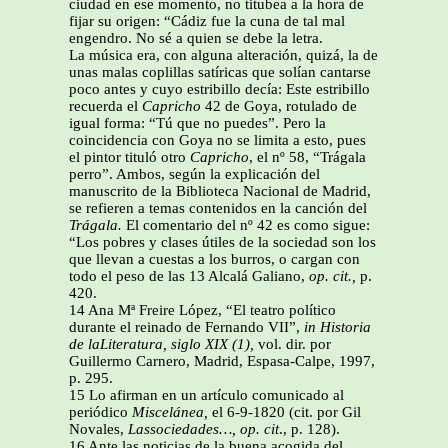
ciudad en ese momento, no titubea a la hora de
fijar su origen: “Cádiz fue la cuna de tal mal
engendro. No sé a quien se debe la letra.
La música era, con alguna alteración, quizá, la de
unas malas coplillas satíricas que solían cantarse
poco antes y cuyo estribillo decía: Este estribillo
recuerda el
Capricho
42 de Goya, rotulado de
igual forma: “Tú que no puedes”. Pero la
coincidencia con Goya no se limita a esto, pues
el pintor tituló otro
Capricho
, el nº 58, “Trágala
perro”. Ambos, según la explicación del
manuscrito de la Biblioteca Nacional de Madrid,
se refieren a temas contenidos en la canción del
Trágala.
El comentario del nº 42 es como sigue:
“Los pobres y clases útiles de la sociedad son los
que llevan a cuestas a los burros, o cargan con
todo el peso de las 13 Alcalá Galiano,
op. cit.,
p.
420.
14 Ana Mª Freire López, “El teatro político
durante el reinado de Fernando VII”,
in
Historia
de laLiteratura, siglo XIX (1),
vol. dir. por
Guillermo Carnero, Madrid, Espasa-Calpe, 1997,
p. 295.
15 Lo afirman en un artículo comunicado al
periódico
Miscelánea,
el 6-9-1820 (cit. por Gil
Novales,
Lassociedades…, op. cit
., p.
128).
16 Ante las noticias de la buena acogida del