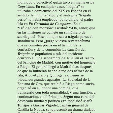
individuo o colectivo) quizá tuvo en mente estos
Caprichos
. En cualquier caso, “trágala” se
utilizaba a comienzos del XIX en España en el
sentido de imponer algo y el sintagma “trágala
perro” lo había empleado, por ejemplo, el padre
Isla en
Fr. Gerundio de Campazas.
En el
“Prólogo con morrión” escribió: “-Oh, señor, que
en las misiones se comete un sinnúmero de
sacrilegios! -Pase, aunque sea a trágala perra, el
sinnúmero. Pero ¿juzga vuestra reverendísima
que se cometen pocos en el tiempo de la
confesión y de la comunión La canción del
Trágala
se popularizó a raíz del incidente
ocurrido el 3 de septiembre de 1820 en el Teatro
del Príncipe de Madrid, con motivo del homenaje
a Riego. El general llegó a Madrid días después
de que lo hubieran hecho otros dos héroes de la
Isla, Arco-Agüero y Quiroga, a quienes se
tributaron grandes agasajos. La Sociedad de la
Fontana de Oro, que recibió a Riego como socio,
organizó en su honor una comida, que
transcurrió con toda normalidad, y una función, a
continuación, en el Príncipe. Según una carta del
destacado militar y político exaltado José María
Torrijos a Gaspar Vigodet, capitán general de
Castilla la Nueva, se representó un drama titulado