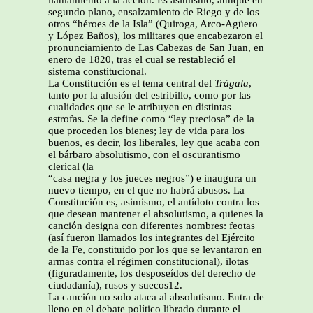
llamamiento a la acción. Es asimismo, aunque en
segundo plano, ensalzamiento de Riego y de los
otros “héroes de la Isla” (Quiroga, Arco-Agüero
y López Baños), los militares que encabezaron el
pronunciamiento de Las Cabezas de San Juan, en
enero de 1820, tras el cual se restableció el
sistema constitucional.
La Constitución es el tema central del
Trágala
,
tanto por la alusión del estribillo, como por las
cualidades que se le atribuyen en distintas
estrofas. Se la define como “ley preciosa” de la
que proceden los bienes; ley de vida para los
buenos, es decir, los liberales
,
ley que acaba con
el bárbaro absolutismo, con el oscurantismo
clerical (la
“casa negra y los jueces negros”)
e inaugura un
nuevo tiempo, en el que no habrá abusos. La
Constitución es, asimismo, el antídoto contra los
que desean mantener el absolutismo, a quienes la
canción designa con diferentes nombres: feotas
(así fueron llamados los integrantes del Ejército
de la Fe, constituido por los que se levantaron en
armas contra el régimen constitucional), ilotas
(figuradamente, los desposeídos del derecho de
ciudadanía), rusos y suecos12.
La canción no solo ataca al absolutismo. Entra de
lleno en el debate político librado durante el