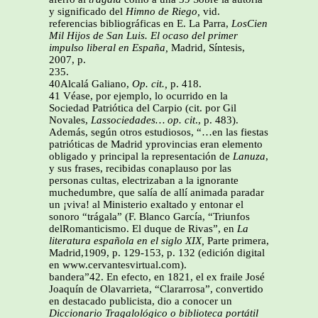
y significado del
Himno de Riego,
vid.
referencias bibliográficas en E. La Parra,
LosCien
Mil Hijos de San Luis. El ocaso del primer
impulso liberal en España,
Madrid, Síntesis,
2007, p.
235.
40Alcalá Galiano,
Op. cit.,
p. 418.
41 Véase, por ejemplo, lo ocurrido en la
Sociedad Patriótica del Carpio (cit. por Gil
Novales,
Lassociedades… op. cit
., p. 483).
Además, según otros estudiosos, “…en las fiestas
patrióticas de Madrid yprovincias eran elemento
obligado y principal la representación de
Lanuza
,
y sus frases, recibidas conaplauso por las
personas cultas, electrizaban a la ignorante
muchedumbre, que salía de allí animada paradar
un ¡viva! al Ministerio exaltado y entonar el
sonoro “trágala” (F. Blanco García, “Triunfos
delRomanticismo. El duque de Rivas”, en
La
literatura española en el siglo XIX,
Parte primera,
Madrid,1909, p. 129-153, p. 132 (edición digital
en www.cervantesvirtual.com).
bandera”42. En efecto, en 1821, el ex fraile José
Joaquín de Olavarrieta, “Clararrosa”, convertido
en destacado publicista, dio a conocer un
Diccionario Tragalológico o
biblioteca portátil