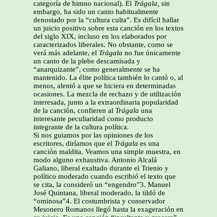
categoría de himno nacional). El
Trágala,
sin
embargo, ha sido un canto habitualmente
denostado por la “cultura culta”. Es difícil hallar
un juicio positivo sobre esta canción en los textos
del siglo XIX, incluso en los elaborados por
caracterizados liberales. No obstante, como se
verá más adelante, el
Trágala
no fue únicamente
un canto de la plebe descamisada y
“anarquizante”, como generalmente se ha
mantenido. La élite política también lo cantó o, al
menos, alentó a que se hiciera en determinadas
ocasiones. La mezcla de rechazo y de utilización
interesada, junto a la extraordinaria popularidad
de la canción, confieren al
Trágala
una
interesante peculiaridad como producto
integrante de la cultura política.
Si nos guiamos por las opiniones de los
escritores, diríamos que el
Trágala
es una
canción maldita. Veamos una simple muestra, en
modo alguno exhaustiva. Antonio Alcalá
Galiano, liberal exaltado durante el Trienio y
político moderado cuando escribió el texto que
se cita, la consideró un “engendro”3. Manuel
José Quintana, liberal moderado, la tildó de
“ominosa”4. El costumbrista y conservador
Mesonero Romanos llegó hasta la exageración en