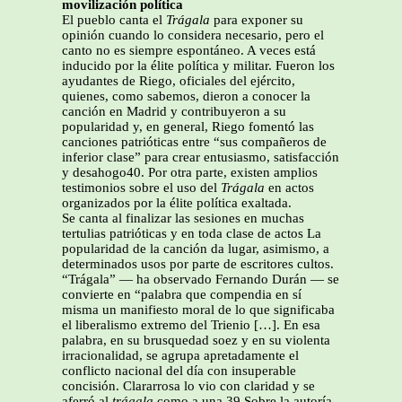
movilización política
El pueblo canta el
Trágala
para exponer su
opinión cuando lo considera necesario, pero el
canto no es siempre espontáneo. A veces está
inducido por la élite política y militar. Fueron los
ayudantes de Riego, oficiales del ejército,
quienes, como sabemos, dieron a conocer la
canción en Madrid y contribuyeron a su
popularidad y, en general, Riego fomentó las
canciones patrióticas entre “sus compañeros de
inferior clase”
para crear entusiasmo, satisfacción
y desahogo40. Por otra parte, existen amplios
testimonios sobre el uso del
Trágala
en actos
organizados por la élite política exaltada.
Se canta al finalizar las sesiones en muchas
tertulias patrióticas y en toda clase de actos La
popularidad de la canción da lugar, asimismo, a
determinados usos por parte de escritores cultos.
“Trágala” — ha observado Fernando Durán — se
convierte en “palabra que compendia en sí
misma un manifiesto moral de lo que significaba
el liberalismo extremo del Trienio […]. En esa
palabra, en su brusquedad soez y en su violenta
irracionalidad, se agrupa apretadamente el
conflicto nacional del día con insuperable
concisión. Clararrosa lo vio con claridad y se
aferró al
trágala
como a una 39 Sobre la autoría