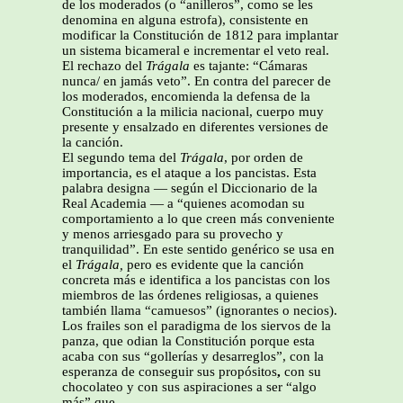
de los moderados (o “anilleros”, como se les
denomina en alguna estrofa), consistente en
modificar la Constitución de 1812 para implantar
un sistema bicameral e incrementar el veto real.
El rechazo del
Trágala
es tajante: “Cámaras
nunca/ en jamás veto”. En contra del parecer de
los moderados, encomienda la defensa de la
Constitución a la milicia nacional, cuerpo muy
presente y ensalzado en diferentes versiones de
la canción.
El segundo tema del
Trágala
, por orden de
importancia, es el ataque a los pancistas. Esta
palabra designa — según el Diccionario de la
Real Academia — a “quienes acomodan su
comportamiento a lo que creen más conveniente
y menos arriesgado para su provecho y
tranquilidad”. En este sentido genérico se usa en
el
Trágala,
pero es evidente que la canción
concreta más e identifica a los pancistas con los
miembros de las órdenes religiosas, a quienes
también llama “camuesos” (ignorantes o necios).
Los frailes son el paradigma de los siervos de la
panza, que odian la Constitución porque esta
acaba con sus “gollerías y desarreglos”, con la
esperanza de conseguir sus propósitos
,
con su
chocolateo y con sus aspiraciones a ser “algo
más” que