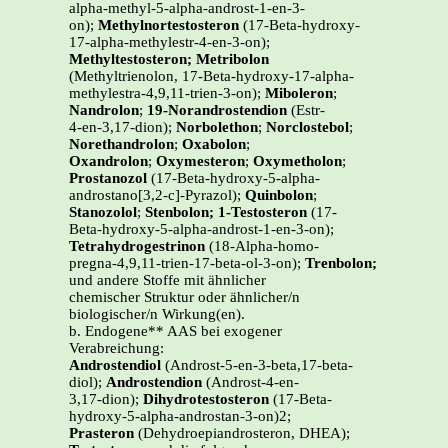
alpha-methyl-5-alpha-androst-1-en-3-
on);
Methylnortestosteron
(17-Beta-hydroxy-
17-alpha-methylestr-4-en-3-on);
Methyltestosteron; Metribolon
(Methyltrienolon, 17-Beta-hydroxy-17-alpha-
methylestra-4,9,11-trien-3-on);
Miboleron
;
Nandrolon
;
19-Norandrostendion
(Estr-
4-en-3,17-dion);
Norbolethon
;
Norclostebol
;
Norethandrolon
;
Oxabolon
;
Oxandrolon
;
Oxymesteron
;
Oxymetholon
;
Prostanozol
(17-Beta-hydroxy-5-alpha-
androstano[3,2-c]-Pyrazol);
Quinbolon
;
Stanozolol
;
Stenbolon; 1-Testosteron
(17-
Beta-hydroxy-5-alpha-androst-1-en-3-on);
Tetrahydrogestrinon
(18-Alpha-homo-
pregna-4,9,11-trien-17-beta-ol-3-on);
Trenbolon;
und andere Stoffe mit ähnlicher
chemischer Struktur oder ähnlicher/n
biologischer/n Wirkung(en).
b. Endogene** AAS bei exogener
Verabreichung:
Androstendiol
(Androst-5-en-3-beta,17-beta-
diol);
Androstendion
(Androst-4-en-
3,17-dion);
Dihydrotestosteron
(17-Beta-
hydroxy-5-alpha-androstan-3-on)2;
Prasteron
(Dehydroepiandrosteron, DHEA);