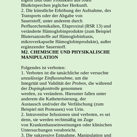
logem Blut oder Produkten aus roten
Blutkörperchen jeglicher Herkunft.
2. Die künstliche Erhöhung der Aufnahme, des
Transports oder der Abgabe von
Sauerstoff, unter anderem durch
Perfluorchemikalien, Efaproxiral (RSR 13) und
veränderte Hämoglobinprodukte (zum Beispiel
Blutersatzstoffe auf Hämoglobinbasis,
mikroverkapselte Hämoglobinprodukte), außer
ergänzender Sauerstoff.
M2. CHEMISCHE UND PHYSIKALISCHE
MANIPULATION
Folgendes ist verboten:
1. Verboten ist die tatsächliche oder versuchte
unzulässige Einflussnahme
, um die
Integrität und Validität der
Proben
, die während
der
Dopingkontrolle
genommen
werden, zu verändern. Hierunter fallen unter
anderem die Katheterisierung, der
Austausch und/oder die Verfälschung (zum
Beispiel mit Proteasen) von Urin.
2. Intravenöse Infusionen sind verboten, es sei
denn, sie werden rechtmäßig im Zuge
von Krankenhauseinweisungen oder klinischen
Untersuchungen verabreicht.
3. Die sukzessive Entnahme, Manipulation und