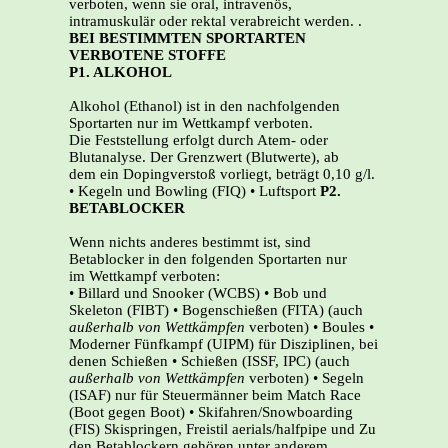
verboten, wenn sie oral, intravenös,
intramuskulär oder rektal verabreicht werden. .
BEI BESTIMMTEN SPORTARTEN
VERBOTENE STOFFE
P1. ALKOHOL
Alkohol (Ethanol) ist in den nachfolgenden
Sportarten nur im Wettkampf verboten.
Die Feststellung erfolgt durch Atem- oder
Blutanalyse. Der Grenzwert (Blutwerte), ab
dem ein Dopingverstoß vorliegt, beträgt 0,10 g/l.
• Kegeln und Bowling (FIQ) • Luftsport
P2.
BETABLOCKER
Wenn nichts anderes bestimmt ist, sind
Betablocker in den folgenden Sportarten nur
im Wettkampf verboten:
• Billard und Snooker (WCBS) • Bob und
Skeleton (FIBT) • Bogenschießen (FITA) (auch
außerhalb von Wettkämpfen
verboten) • Boules •
Moderner Fünfkampf (UIPM) für Disziplinen, bei
denen Schießen • Schießen (ISSF, IPC) (auch
außerhalb von Wettkämpfen
verboten) • Segeln
(ISAF) nur für Steuermänner beim Match Race
(Boot gegen Boot) • Skifahren/Snowboarding
(FIS) Skispringen, Freistil aerials/halfpipe und Zu
den Betablockern gehören unter anderem