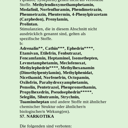
Stoffe.
Methylendioxymethamphetamin,
Modafinil, Norfenfluramin, Phendimetrazin,
Phenmetrazin, Phentermin, 4-Phenylpirazetam
(Carphedon), Prenylamin,
Prolintan.
Stimulanzien, die in diesem Abschnitt nicht
ausdrücklich genannt sind, gelten als
spezifische Stoffe.
b:
Adrenalin**, Cathin***, Ephedrin****,
Etamivan, Etilefrin, Fenbutrazat,
Fencamfamin, Heptaminol, Isomethepten,
Levmetamphetamin, Meclofenoxat,
Methylephedrin****, Methylhexanamin
(Dimethylpentylamin), Methylphenidat,
Nicethamid, Norfenefrin, Octopamin,
Oxilofrin, Parahydroxyamphetamin,
Pemolin, Pentetrazol, Phenpromethamin,
Propylhexedrin, Pseudoephedrin*****,
Selegilin, Sibutramin, Strychnin,
Tuaminoheptan
und andere Stoffe mit ähnlicher
chemischer Struktur oder ähnlicher/n
biologischer/n Wirkung(en).
S7. NARKOTIKA
Die folgenden sind verboten: