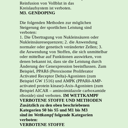
Reinfusion von Vollblut in das
Kreislaufsystem ist verboten.
M3. GENDOPING
Die folgenden Methoden zur möglichen
Steigerung der sportlichen Leistung sind
verboten:
1. Die Übertragung von Nukleinsäuren oder
Nukleinsäuresequenzen; 2. die Anwendung
normaler oder genetisch veränderter Zellen; 3.
die Anwendung von Stoffen, die sich unmittelbar
oder mittelbar auf Funktionen auswirken, von
denen bekannt ist, dass sie die Leistung durch
Änderung der Genexpression beeinflussen. Zum
Beispiel, PPARδ (Peroxisome Proliferator
Activated Receptor Delta)-Agonisten (zum
Beispiel GW 1516) und AMPK (PPARδ-AMP-
activated protein kinase)-Axis-Agonisten (zum
Beispiel AICAR – aminoimidazole carboxamide
riboside) sind verboten.
IM WETTKAMPF
VERBOTENE STOFFE UND METHODEN
Zusätzlich zu den oben beschriebenen
Kategorien S0 bis S5 und M1 bis M3
sind
im Wettkampf
folgende Kategorien
verboten:
VERBOTENE STOFFE