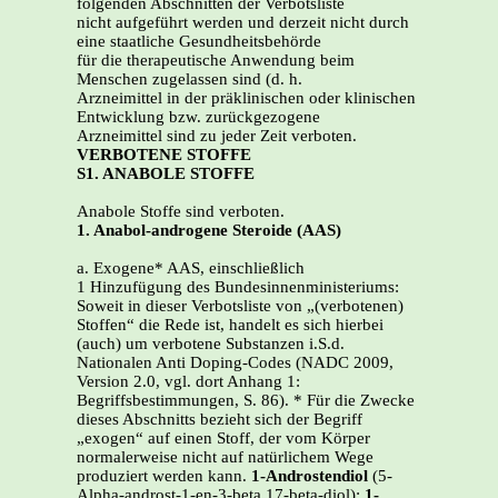
folgenden Abschnitten der Verbotsliste
nicht aufgeführt werden und derzeit nicht durch
eine staatliche Gesundheitsbehörde
für die therapeutische Anwendung beim
Menschen zugelassen sind (d. h.
Arzneimittel in der präklinischen oder klinischen
Entwicklung bzw. zurückgezogene
Arzneimittel sind zu jeder Zeit verboten.
VERBOTENE STOFFE
S1. ANABOLE STOFFE
Anabole Stoffe sind verboten.
1. Anabol-androgene Steroide (AAS)
a. Exogene* AAS, einschließlich
1 Hinzufügung des Bundesinnenministeriums:
Soweit in dieser Verbotsliste von „(verbotenen)
Stoffen“ die Rede ist, handelt es sich hierbei
(auch) um verbotene Substanzen i.S.d.
Nationalen Anti Doping-Codes (NADC 2009,
Version 2.0, vgl. dort Anhang 1:
Begriffsbestimmungen, S. 86). * Für die Zwecke
dieses Abschnitts bezieht sich der Begriff
„exogen“ auf einen Stoff, der vom Körper
normalerweise nicht auf natürlichem Wege
produziert werden kann.
1-Androstendiol
(5-
Alpha-androst-1-en-3-beta,17-beta-diol);
1-