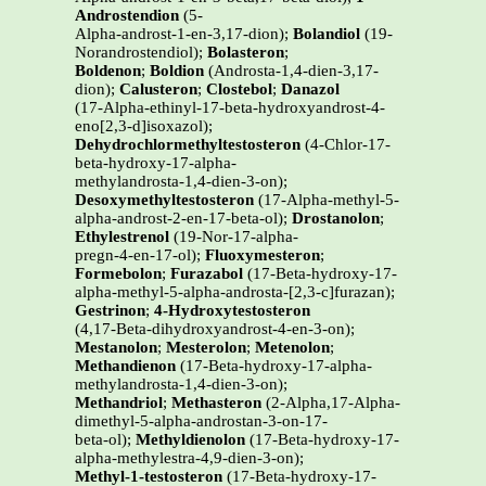
Androstendion
(5-
Alpha-androst-1-en-3,17-dion);
Bolandiol
(19-
Norandrostendiol);
Bolasteron
;
Boldenon
;
Boldion
(Androsta-1,4-dien-3,17-
dion);
Calusteron
;
Clostebol
;
Danazol
(17-Alpha-ethinyl-17-beta-hydroxyandrost-4-
eno[2,3-d]isoxazol);
Dehydrochlormethyltestosteron
(4-Chlor-17-
beta-hydroxy-17-alpha-
methylandrosta-1,4-dien-3-on);
Desoxymethyltestosteron
(17-Alpha-methyl-5-
alpha-androst-2-en-17-beta-ol);
Drostanolon
;
Ethylestrenol
(19-Nor-17-alpha-
pregn-4-en-17-ol);
Fluoxymesteron
;
Formebolon
;
Furazabol
(17-Beta-hydroxy-17-
alpha-methyl-5-alpha-androsta-[2,3-c]furazan);
Gestrinon
;
4-Hydroxytestosteron
(4,17-Beta-dihydroxyandrost-4-en-3-on);
Mestanolon
;
Mesterolon
;
Metenolon
;
Methandienon
(17-Beta-hydroxy-17-alpha-
methylandrosta-1,4-dien-3-on);
Methandriol
;
Methasteron
(2-Alpha,17-Alpha-
dimethyl-5-alpha-androstan-3-on-17-
beta-ol);
Methyldienolon
(17-Beta-hydroxy-17-
alpha-methylestra-4,9-dien-3-on);
Methyl-1-testosteron
(17-Beta-hydroxy-17-