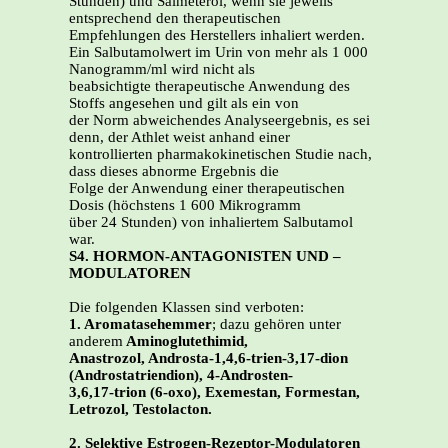
Stunden) und Salmeterol, wenn sie jeweils
entsprechend den therapeutischen
Empfehlungen des Herstellers inhaliert werden.
Ein Salbutamolwert im Urin von mehr als 1 000
Nanogramm/ml wird nicht als
beabsichtigte therapeutische Anwendung des
Stoffs angesehen und gilt als ein von
der Norm abweichendes Analyseergebnis, es sei
denn, der Athlet weist anhand einer
kontrollierten pharmakokinetischen Studie nach,
dass dieses abnorme Ergebnis die
Folge der Anwendung einer therapeutischen
Dosis (höchstens 1 600 Mikrogramm
über 24 Stunden) von inhaliertem Salbutamol
war.
S4. HORMON-ANTAGONISTEN UND –
MODULATOREN
Die folgenden Klassen sind verboten:
1. Aromatasehemmer
; dazu gehören unter
anderem
Aminoglutethimid,
Anastrozol, Androsta-1,4,6-trien-3,17-dion
(Androstatriendion), 4-Androsten-
3,6,17-trion (6-oxo), Exemestan, Formestan,
Letrozol, Testolacton.
2. Selektive Estrogen-Rezeptor-Modulatoren