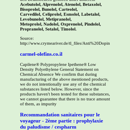
Acebutolol, Alprenolol, Atenolol, Betaxolol,
Bisoprolol, Bunolol, Carteolol,
Carvedilol, Celiprolol, Esmolol, Labetalol,
Levobunolol, Metipranolol,
Metoprolol, Nadolol, Oxprenolol, Pindolol,
Propranolol, Sotalol, Timolol.
Source:
http://www.crymeariver.de/tl_files/Anti%20Doping%20Liste
carmel-olefins.co.il
Capilene® Polypropylene Ipethene® Low
Density Polyethylene General Statement on
Chemical Absence We confirm that during
manufacturing of the above mentioned products,
we do not intentionally use any of the chemical
substances listed below. However, since the
products haven't been tested for these substances,
we cannot guarantee that there is no trace amount
of them, as impurity
Recommandation sanitaires pour le
voyageur - 2ème partie : prophylaxie
du paludisme / cespharm