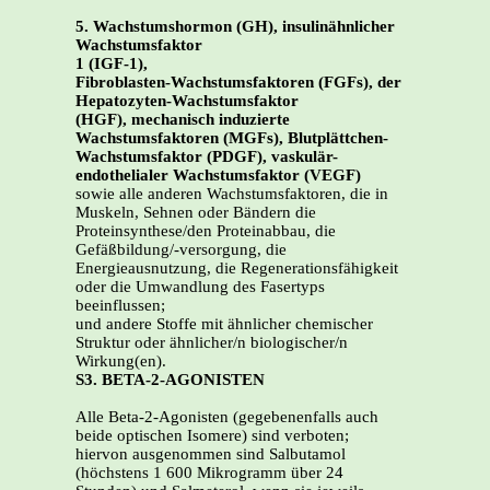
5. Wachstumshormon (GH), insulinähnlicher
Wachstumsfaktor
1 (IGF-1),
Fibroblasten-Wachstumsfaktoren (FGFs), der
Hepatozyten-Wachstumsfaktor
(HGF), mechanisch induzierte
Wachstumsfaktoren (MGFs), Blutplättchen-
Wachstumsfaktor (PDGF), vaskulär-
endothelialer Wachstumsfaktor (VEGF)
sowie alle anderen Wachstumsfaktoren, die in
Muskeln, Sehnen oder Bändern die
Proteinsynthese/den Proteinabbau, die
Gefäßbildung/-versorgung, die
Energieausnutzung, die Regenerationsfähigkeit
oder die Umwandlung des Fasertyps
beeinflussen;
und andere Stoffe mit ähnlicher chemischer
Struktur oder ähnlicher/n biologischer/n
Wirkung(en).
S3. BETA-2-AGONISTEN
Alle Beta-2-Agonisten (gegebenenfalls auch
beide optischen Isomere) sind verboten;
hiervon ausgenommen sind Salbutamol
(höchstens 1 600 Mikrogramm über 24