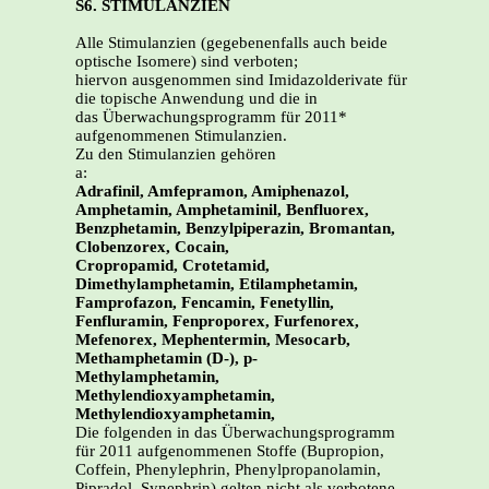
S6. STIMULANZIEN
Alle Stimulanzien (gegebenenfalls auch beide
optische Isomere) sind verboten;
hiervon ausgenommen sind Imidazolderivate für
die topische Anwendung und die in
das Überwachungsprogramm für 2011*
aufgenommenen Stimulanzien.
Zu den Stimulanzien gehören
a:
Adrafinil, Amfepramon, Amiphenazol,
Amphetamin, Amphetaminil, Benfluorex,
Benzphetamin, Benzylpiperazin, Bromantan,
Clobenzorex, Cocain,
Cropropamid, Crotetamid,
Dimethylamphetamin, Etilamphetamin,
Famprofazon, Fencamin, Fenetyllin,
Fenfluramin, Fenproporex, Furfenorex,
Mefenorex, Mephentermin, Mesocarb,
Methamphetamin (D-), p-
Methylamphetamin,
Methylendioxyamphetamin,
Methylendioxyamphetamin,
Die folgenden in das Überwachungsprogramm
für 2011 aufgenommenen Stoffe (Bupropion,
Coffein, Phenylephrin, Phenylpropanolamin,
Pipradol, Synephrin) gelten nicht als verbotene