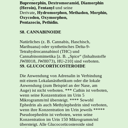
Buprenorphin, Dextromoramid, Diamorphin
(Heroin), Fentanyl
und seine
Derivate
, Hydromorphon, Methadon, Morphin,
Oxycodon, Oxymorphon,
Pentazocin, Pethidin.
S8. CANNABINOIDE
Natürliches (z. B. Cannabis, Haschisch,
Marihuana) oder synthetisches Delta-9-
Tetrahydrocannabinol (THC) und
Cannabinomimetika [z. B. „Spice“ (Inhaltsstoffe
JWH018, JWH073), HU-210] sind verboten.
S9. GLUCOCORTICOSTEROIDE
Die Anwendung von Adrenalin in Verbindung
mit einem Lokalanästhetikum oder die lokale
Anwendung (zum Beispiel an der Nase, am
Auge) ist nicht verboten. *** Cathin ist verboten,
wenn seine Konzentration im Urin 5
Mikrogramm/ml übersteigt. **** Sowohl
Ephedrin als auch Methylephedrin sind verboten,
wenn ihre Konzentration im Urin jeweils *****
Pseudoephedrin ist verboten, wenn seine
Konzentration im Urin 150 Mikrogramm/ml
übersteigt. Alle Glucocorticosteroide sind