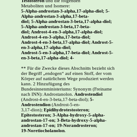
Testosteron
und die folgenden
Metaboliten und Isomere:
5-Alpha-androstan-3-alpha,17-alpha-diol; 5-
Alpha-androstan-3-alpha,17-beta-
diol; 5-Alpha-androstan-3-beta,17-alpha-diol;
5-Alpha-androstan-3-beta,17-beta-
diol; Androst-4-en-3-alpha,17-alpha-diol;
Androst-4-en-3-alpha,17-beta-diol;
Androst-4-en-3-beta,17-alpha-diol; Androst-5-
en-3-alpha,17-alpha-diol;
Androst-5-en-3-alpha,17-beta-diol; Androst-5-
en-3-beta,17-alpha-diol; 4-
** Für die Zwecke dieses Abschnitts bezieht sich
der Begriff „endogen“ auf einen Stoff, der vom
Körper auf natürlichem Wege produziert werden
kann. 2 Hinzufügung des
Bundesinnenministeriums: Synonym (Freiname
nach INN): Androstanolon.
Androstendiol
(Androst-4-en-3-beta,17-beta-diol);
5-
Androstendion
(Androst-5-en-
3,17-dion);
Epidihydrotestosteron;
Epitestosteron; 3-Alpha-hydroxy-5-alpha-
androstan-17-on; 3-Beta-hydroxy-5-alpha-
androstan-17-on; 19-Norandrosteron;
19-Noretiocholanolon
.