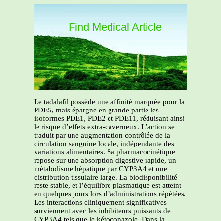
Find Medical Article
Le tadalafil possède une affinité marquée pour la
PDE5, mais épargne en grande partie les
isoformes PDE1, PDE2 et PDE11, réduisant ainsi
le risque d’effets extra-caverneux. L’action se
traduit par une augmentation contrôlée de la
circulation sanguine locale, indépendante des
variations alimentaires. Sa pharmacocinétique
repose sur une absorption digestive rapide, un
métabolisme hépatique par CYP3A4 et une
distribution tissulaire large. La biodisponibilité
reste stable, et l’équilibre plasmatique est atteint
en quelques jours lors d’administrations répétées.
Les interactions cliniquement significatives
surviennent avec les inhibiteurs puissants de
CYP3A4 tels que le kétoconazole. Dans la