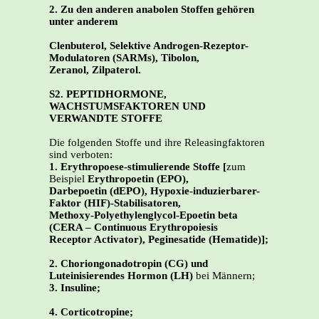
2. Zu den anderen anabolen Stoffen gehören
unter anderem
Clenbuterol, Selektive Androgen-Rezeptor-
Modulatoren (SARMs), Tibolon,
Zeranol, Zilpaterol.
S2. PEPTIDHORMONE,
WACHSTUMSFAKTOREN UND
VERWANDTE STOFFE
Die folgenden Stoffe und ihre Releasingfaktoren
sind verboten:
1. Erythropoese-stimulierende Stoffe [
zum
Beispiel
Erythropoetin (EPO),
Darbepoetin (dEPO), Hypoxie-induzierbarer-
Faktor (HIF)-Stabilisatoren,
Methoxy-Polyethylenglycol-Epoetin beta
(CERA – Continuous Erythropoiesis
Receptor Activator), Peginesatide (Hematide)];
2. Choriongonadotropin (CG) und
Luteinisierendes Hormon (LH)
bei Männern;
3. Insuline;
4. Corticotropine;