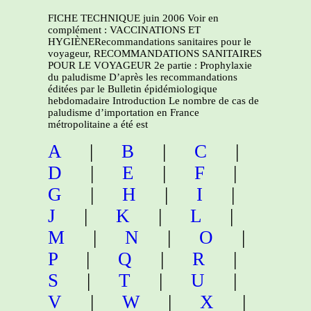
FICHE TECHNIQUE juin 2006 Voir en
complément : VACCINATIONS ET
HYGIÈNERecommandations sanitaires pour le
voyageur, RECOMMANDATIONS SANITAIRES
POUR LE VOYAGEUR 2e partie : Prophylaxie
du paludisme D’après les recommandations
éditées par le Bulletin épidémiologique
hebdomadaire Introduction Le nombre de cas de
paludisme d’importation en France
métropolitaine a été est
A
|
B
|
C
|
D
|
E
|
F
|
G
|
H
|
I
|
J
|
K
|
L
|
M
|
N
|
O
|
P
|
Q
|
R
|
S
|
T
|
U
|
V
|
W
|
X
|