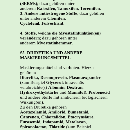
(SERMs)
; dazu gehören unter
anderem
Raloxifen, Tamoxifen, Toremifen
.
3. Andere antiestrogene Stoffe
; dazu gehören
unter anderem
Clomifen,
Cyclofenil, Fulvestrant
.
4. Stoffe, welche die Myostatinfunktion(en)
verändern
; dazu gehören unter
anderem
Myostatinhemmer
.
S5. DIURETIKA UND ANDERE
MASKIERUNGSMITTEL
Maskierungsmittel sind verboten. Hierzu
gehören:
Diuretika, Desmopressin, Plasmaexpander
(zum Beispiel
Glycerol
; intravenös
verabreichte(s)
Albumin, Dextran,
Hydroxyethylstärke
und
Mannitol
),
Probenecid
und andere Stoffe mit ähnlicher/n biologischer/n
Wirkung(en).
Zu den Diuretika gehören
Acetazolamid, Amilorid, Bumetanid,
Canrenon, Chlortalidon, Etacrynsäure,
Furosemid, Indapamid, Metolazon,
Spironolacton, Thiazide
(zum Beispiel