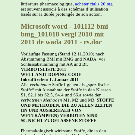
littérature pharmacologique,
acheter cialis 20 mg
est souvent associé à des schémas d’utilisation
basés sur la durée prolongée de son action.
Microsoft word - 101112 bmi
bmg_101018 vergl 2010 mit
2011 de wada 2011 - rs.doc
Vorläufige Fassung (Stand 12.11.2010) nach
Abstimmung BMI mit BMG und NADA; vor
Schlussabstimmung mit AA und BfJ
VERBOTSLISTE 2011
WELT-ANTI-DOPING-CODE
Inkrafttreten: 1. Januar 2011
Alle
verbotenen
Stoffe
1
gelten als „spezifische
Stoffe“ mit Ausnahme der Stoffe in den Klassen
S1, S2.1 bis S2.5, S4.4 und S6.a sowie der
verbotenen Methoden
M1, M2 und M3.
STOFFE
UND METHODEN, DIE ZU ALLEN ZEITEN
(IN UND AUSSERHALB VON
WETTKÄMPFEN) VERBOTEN SIND
S0. NICHT ZUGELASSENE STOFFE
Pharmakologisch wirksame Stoffe, die in den