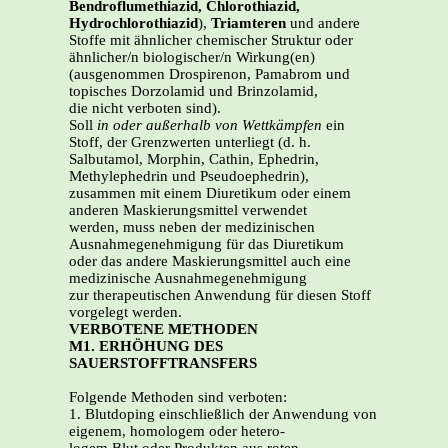
Bendroflumethiazid, Chlorothiazid,
Hydrochlorothiazid
),
Triamteren
und andere
Stoffe mit ähnlicher chemischer Struktur oder
ähnlicher/n biologischer/n Wirkung(en)
(ausgenommen Drospirenon, Pamabrom und
topisches Dorzolamid und Brinzolamid,
die nicht verboten sind).
Soll
in oder außerhalb von Wettkämpfen
ein
Stoff, der Grenzwerten unterliegt (d. h.
Salbutamol, Morphin, Cathin, Ephedrin,
Methylephedrin und Pseudoephedrin),
zusammen mit einem Diuretikum oder einem
anderen Maskierungsmittel verwendet
werden, muss neben der medizinischen
Ausnahmegenehmigung für das Diuretikum
oder das andere Maskierungsmittel auch eine
medizinische Ausnahmegenehmigung
zur therapeutischen Anwendung für diesen Stoff
vorgelegt werden.
VERBOTENE METHODEN
M1. ERHÖHUNG DES
SAUERSTOFFTRANSFERS
Folgende Methoden sind verboten:
1. Blutdoping einschließlich der Anwendung von
eigenem, homologem oder hetero-