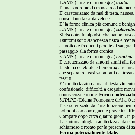
1.AMS (il male di montagna)
acuto
.
E una sindrome da mancato adattamento a
E' caratterizzato da mal di testa, nause
consentano la salita veloce.
E’ la forma clinica più comune e benigna 
2.AMS (il male di montagna)
subacuto
Si riscontra in alpinisti che hanno trasc
I sintomi sono stanchezza fisica e menta
cianotico e frequenti perdite di sangue 
passaggio alla forma cronica.
3.AMS (il male di montagna)
cronico.
E caratterizzato da sintomi simili alla 
L’edema cerebrale e l’emorragia retinic
che separano i vasi sanguigni dal tessu
tessuti
E’ caratterizzato da mal di testa violent
confusionale, difficoltà a eseguire movi
conoscenza e morte.
Forma potenzialm
5.
HAPE
(Edema Polmonare d'Alta Quo
E' caratterizzato dal “malfunzionamento
polmoni con conseguente grave insuffici
Compare dopo circa quattro giorni, in p
La sintomatologia, caratterizzata da cian
schiumoso e rosato per la presenza di san
Forma potenzialmente letale
.