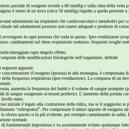
sione parziale di ossigeno scende a 80 mmHg e sulla cima della vetta pi
ssigeno è meno di un terzo (circa 50 mmHg) rispetto a quella presente a l
evanti adattamenti sia respiratori che cardiovascolari e metabolici per c
iduale tali adattamenti possono non essere adeguati e produrre di conse
i avvengono in ogni persona che vada in quota:- Iper-ventilazione (resp
orzo- cambiamenti nel ritmo respiratorio notturno- frequenti sveglie not
rticolareggiato ogni singolo effetto.
, comporta delle modificazioni fisiologiche nell’organismo, definite
 seguenti apparati:
e concentrazione d’ossigeno (ipossia) in alta montagna, è compensata d
e della frequenza respiratoria (iper-ventilazione). La comparsa di un lie
ormale.
’ipossia, aumenta la frequenza dei battiti e il volume di sangue pompato 
 di sangue ossigenato ai tessuti periferici. L’aumento della portata car
a livello mare.
ossi iniziale è legato alla contrazione della milza, ma se il soggiorno si p
chiamato “eritropoiesi”. Per compensare il minor apporto di ossigeno ad og
o sforzo questo si fa più evidente, per esempio camminando in salita. R
razione normale.
è di fondamentale importanza e va assolutamente evitato qualunque fatto