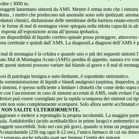
oltre i 3000 m.
 soggetti lamentano sintomi da AMS. Mentre è ormai noto che i sintomi 
ema , i motivi che producono tali anomalie sono solo ipotizzati: anomal
ediatori chimici, disfunzione delle membrane della barriera emato-encefal
te le forme di mal di montagna viene spiegata nella ridotta capacità in al
isposta all’esposizione acuta all’ipossia ipobarica.
ore disponibilità di liquido cerebro-spinale possa proteggere, attraver
’edema cerebrale e quindi dall`AMS. La diagnosiLa diagnosi dell`AMS è pe
 mal di montagna è la cefalea e quando uno o più dei seguenti sintomi l
cato Mal di Montagna Acuto (AMS):-perdita di appetito, nausea e/o vomi
utti questi sintomi possono variare dal blando al grave e il mal di monta
osi di patologia benigna e auto-limitante, è soprattutto sintomatico.
n la somministrazione di liquidi e blandi analgesici (aspirina, ibuprofen,
intomi, è spesso sufficiente a limitare i disturbi che come detto sopra n
con l’ascensione in caso di sintomi accertati di AMS, onde evitare l’
nferiori può essere consigliata per la rapida scomparsa dei sintomi cui ti
tomi non sono completamente scomparsi. Solo allora sarete acclimatati e p
tagna, NON SALITE ULTERIORMENTE.
ggiorare e mettere a repentaglio la propria incolumità. La maggior part
la. Antidolorifici (acido acetilsalicilico in primo luogo) e antiemetici s
 soggetti suscettibili. Solo nei casi più gravi, quando si tema un peggior
cetazolamide (250 mg ogni 8-12 ore), l’unico farmaco di cui sia dimostra
i vengono anche talvolta usati per limitare l’entità dei sintomi.