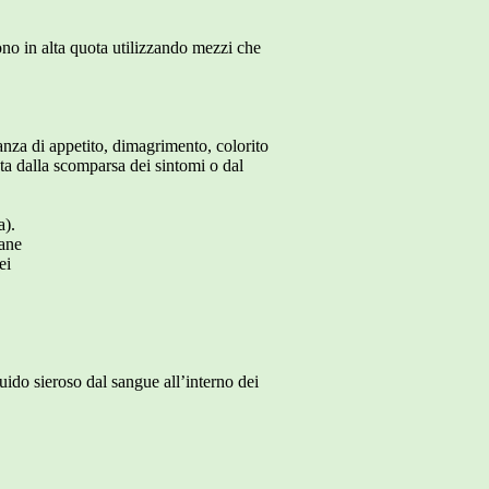
ono in alta quota utilizzando mezzi che
anza di appetito, dimagrimento, colorito
ta dalla scomparsa dei sintomi o dal
a).
rane
ei
ido sieroso dal sangue all’interno dei