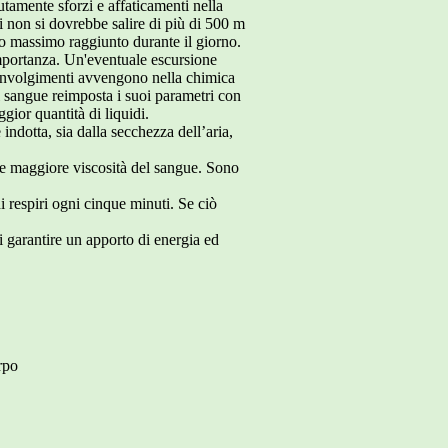
utamente sforzi e affaticamenti nella
i non si dovrebbe salire di più di 500 m
nto massimo raggiunto durante il giorno.
importanza. Un'eventuale escursione
sconvolgimenti avvengono nella chimica
el sangue reimposta i suoi parametri con
gior quantità di liquidi.
ndotta, sia dalla secchezza dell’aria,
te maggiore viscosità del sangue. Sono
 respiri ogni cinque minuti. Se ciò
i garantire un apporto di energia ed
rpo