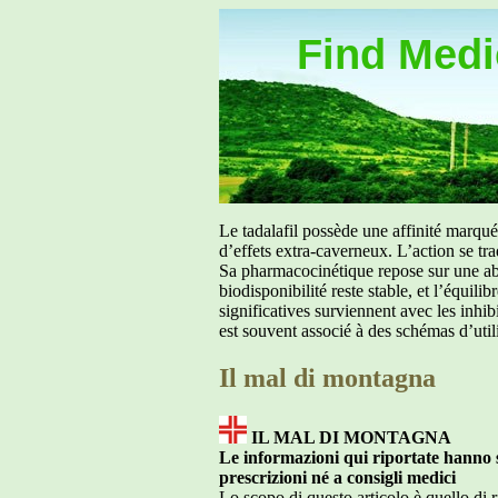
Find Medic
Le tadalafil possède une affinité marq
d’effets extra-caverneux. L’action se tr
Sa pharmacocinétique repose sur une abs
biodisponibilité reste stable, et l’équil
significatives surviennent avec les inh
est souvent associé à des schémas d’util
Il mal di montagna
IL MAL DI MONTAGNA
Le informazioni qui riportate hanno so
prescrizioni né a consigli medici
Lo scopo di questo articolo è quello di