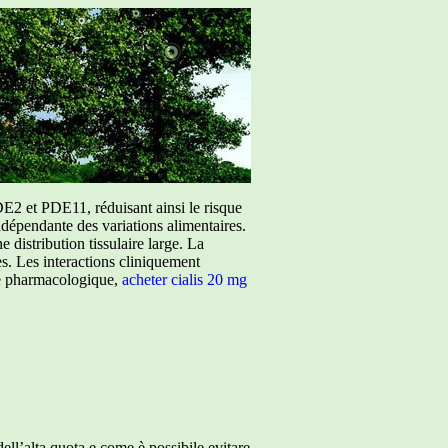
E2 et PDE11, réduisant ainsi le risque
ndépendante des variations alimentaires.
istribution tissulaire large. La
ées. Les interactions cliniquement
ure pharmacologique,
acheter cialis 20 mg
ll’alta quota e come è possibile evitare