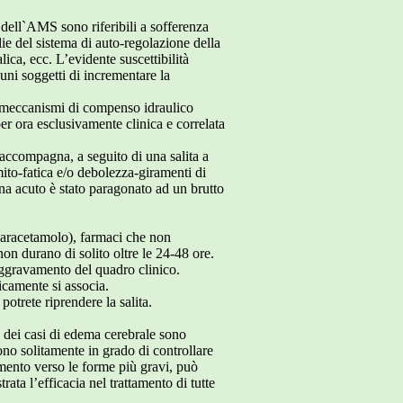
dell`AMS sono riferibili a sofferenza
ie del sistema di auto-regolazione della
ica, ecc. L’evidente suscettibilità
cuni soggetti di incrementare la
so meccanismi di compenso idraulico
r ora esclusivamente clinica e correlata
'accompagna, a seguito di una salita a
to-fatica e/o debolezza-giramenti di
gna acuto è stato paragonato ad un brutto
 paracetamolo), farmaci che non
on durano di solito oltre le 24-48 ore.
aggravamento del quadro clinico.
picamente si associa.
otrete riprendere la salita.
e dei casi di edema cerebrale sono
ono solitamente in grado di controllare
amento verso le forme più gravi, può
ta l’efficacia nel trattamento di tutte