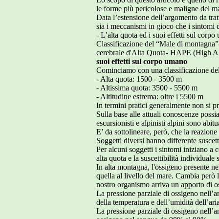
le forme più pericolose e maligne del m
Data l’estensione dell’argomento da tratt
sia i meccanismi in gioco che i sintomi
- L’alta quota ed i suoi effetti sul cor
Classificazione del “Male di montagn
cerebrale d'Alta Quota- HAPE (High 
suoi effetti sul corpo umano
Cominciamo con una classificazione dell
- Alta quota: 1500 - 3500 m
- Altissima quota: 3500 - 5500 m
- Altitudine estrema: oltre i 5500 m
In termini pratici generalmente non si pr
Sulla base alle attuali conoscenze possi
escursionisti e alpinisti alpini sono abitua
E’ da sottolineare, però, che la reazion
Soggetti diversi hanno differente suscett
Per alcuni soggetti i sintomi iniziano a c
alta quota e la suscettibilità individuale
In alta montagna, l'ossigeno presente ne
quella al livello del mare. Cambia però l
nostro organismo arriva un apporto di os
La pressione parziale di ossigeno nell’
della temperatura e dell’umidità dell’ari
La pressione parziale di ossigeno nell’