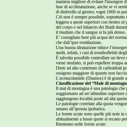
maniera migliore di evitare l'insorgere d
fase di acclimatazione, anche se vi sent
di dislivello al giorno; •ogni 1000 m pas
Ciò non è sempre possibile, soprattutto 
leggera a quote superiori con rientro al
del corpo e nel bilancio dei fluidi dura
il risultato che il sangue si fa più denso
E’ consigliato bere più acqua del normal
che dall’iper-ventilazione.
Una buona idratazione riduce l’insorgen
molti, infatti, i casi di tromboflebiti degl
È talvolta possibile controllare un liev
viene strafatto, si può espellere troppa
Diete ad alto contenuto di carboidrati p
ossigeno maggiore di quanto non faccian
L'acetazolamide (Diamox) è di grande aiu
Classificazione del “Male di montag
Il mal di montagna è una patologia che pu
soggiornano ad un’altitudine superiore a
raggiungono località poste ad alta quo
Le patologie correlate alla quota vengon
umano all’ipossia ipobarica.
Le forme acute sono quelle più note in qu
abitualmente a basse quote si recano per 
Rientrano nelle forme acute: