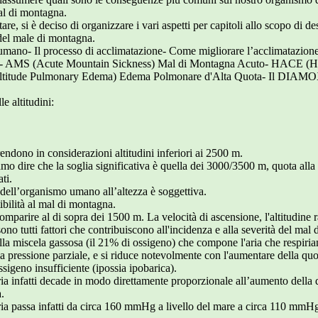
al di montagna.
are, si è deciso di organizzare i vari aspetti per capitoli allo scopo di d
 del male di montagna.
po umano- Il processo di acclimatazione- Come migliorare l’acclimatazion
a”- AMS (Acute Mountain Sickness) Mal di Montagna Acuto- HACE (H
Altitude Pulmonary Edema) Edema Polmonare d'Alta Quota- Il DIAMO
e altitudini:
endono in considerazioni altitudini inferiori ai 2500 m.
amo dire che la soglia significativa è quella dei 3000/3500 m, quota alla
ti.
e dell’organismo umano all’altezza è soggettiva.
ibilità al mal di montagna.
omparire al di sopra dei 1500 m. La velocità di ascensione, l'altitudine rag
 sono tutti fattori che contribuiscono all'incidenza e alla severità del mal
lla miscela gassosa (il 21% di ossigeno) che compone l'aria che respiria
a pressione parziale, e si riduce notevolmente con l'aumentare della quot
sigeno insufficiente (ipossia ipobarica).
aria infatti decade in modo direttamente proporzionale all’aumento della
a.
aria passa infatti da circa 160 mmHg a livello del mare a circa 110 mmH