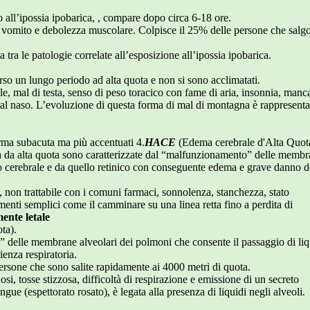
ll’ipossia ipobarica, , compare dopo circa 6-18 ore.
a, vomito e debolezza muscolare. Colpisce il 25% delle persone che salg
tra le patologie correlate all’esposizione all’ipossia ipobarica.
.
orso un lungo periodo ad alta quota e non si sono acclimatati.
le, mal di testa, senso di peso toracico con fame di aria, insonnia, manc
dal naso. L’evoluzione di questa forma di mal di montagna è rappresenta
forma subacuta ma più accentuati 4.
HACE
(Edema cerebrale d'Alta Quot
a da alta quota sono caratterizzate dal “malfunzionamento” delle memb
to cerebrale e da quello retinico con conseguente edema e grave danno d
o, non trattabile con i comuni farmaci, sonnolenza, stanchezza, stato
menti semplici come il camminare su una linea retta fino a perdita di
ente letale
ta).
” delle membrane alveolari dei polmoni che consente il passaggio di liqu
enza respiratoria.
ersone che sono salite rapidamente ai 4000 metri di quota.
osi, tosse stizzosa, difficoltà di respirazione e emissione di un secreto
gue (espettorato rosato), è legata alla presenza di liquidi negli alveoli.