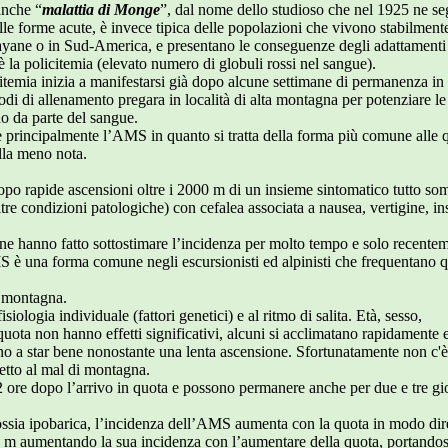
anche “
malattia di Monge
”, dal nome dello studioso che nel 1925 ne se
alle forme acute, è invece tipica delle popolazioni che vivono stabilment
ayane o in Sud-America, e presentano le conseguenze degli adattamenti
a è la policitemia (elevato numero di globuli rossi nel sangue).
citemia inizia a manifestarsi già dopo alcune settimane di permanenza in
iodi di allenamento pregara in località di alta montagna per potenziare le
o da parte del sangue.
e principalmente l’AMS in quanto si tratta della forma più comune alle 
la meno nota.
po rapide ascensioni oltre i 2000 m di un insieme sintomatico tutto s
ltre condizioni patologiche) con cefalea associata a nausea, vertigine, in
 ne hanno fatto sottostimare l’incidenza per molto tempo e solo recente
S è una forma comune negli escursionisti ed alpinisti che frequentano q
i montagna.
ologia individuale (fattori genetici) e al ritmo di salita. Età, sesso,
uota non hanno effetti significativi, alcuni si acclimatano rapidamente 
ono a star bene nonostante una lenta ascensione. Sfortunatamente non c'
getto al mal di montagna.
 ore dopo l’arrivo in quota e possono permanere anche per due e tre gior
possia ipobarica, l’incidenza dell’AMS aumenta con la quota in modo di
0 m aumentando la sua incidenza con l’aumentare della quota, portandosi