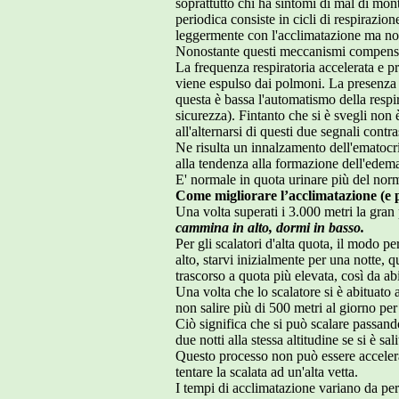
soprattutto chi ha sintomi di mal di mon
periodica consiste in cicli di respiraz
leggermente con l'acclimatazione ma no
Nonostante questi meccanismi compensati
La frequenza respiratoria accelerata e pr
viene espulso dai polmoni. La presenza ol
questa è bassa l'automatismo della resp
sicurezza). Fintanto che si è svegli non 
all'alternarsi di questi due segnali contra
Ne risulta un innalzamento dell'ematocri
alla tendenza alla formazione dell'edem
E' normale in quota urinare più del norm
Come migliorare l’acclimatazione (e 
Una volta superati i 3.000 metri la gran 
cammina in alto, dormi in basso.
Per gli scalatori d'alta quota, il modo p
alto, starvi inizialmente per una notte,
trascorso a quota più elevata, così da abi
Una volta che lo scalatore si è abituato 
non salire più di 500 metri al giorno per
Ciò significa che si può scalare passan
due notti alla stessa altitudine se si è sal
Questo processo non può essere accelerat
tentare la scalata ad un'alta vetta.
I tempi di acclimatazione variano da per