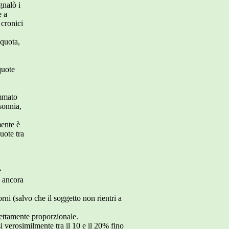
gnalò i
e a
 cronici
 quota,
quote
ommato
sonnia,
mente è
uote tra
e
è ancora
ni (salvo che il soggetto non rientri a
rettamente proporzionale.
 verosimilmente tra il 10 e il 20% fino