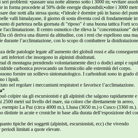
i seri problemi: •passare una notte almeno sotto i 3000 m; •evitare assol
ite in forma procedete al 50% delle energie disponibili;•oltre i 3000 metr
sare due notti alla stessa quota; •l'ideale è dormire più in basso del pu
nelle valli himalayane, il giorno di sosta diventa così di fondamentale 
 punto di partenza nella giornata di "riposo" è una buona tattica Forti 
nte l'acclimatazione. Il centro osmotico che rileva la "concentrazione" d
. Da ciò deriva una diuresi da altitudine, con i reni che espellono una mag
e durante l’acclimatazione, con lo scopo di combattere la disidratazione i
za delle patologie legate all’aumento dei globuli rossi e alla conseguen
i arti inferiori che insorgono in alpinisti disidratati.
e mal di montagna prendendo volontariamente dieci o dodici ampi e rapidi
 anidride carbonica provocando un formicolio alle estremità del corpo.
ossono fornire un sollievo sintomatologico. I carboidrati sono in grado d
o i lipidi.
to nel regolare i meccanismi respiratori e favorisce l’acclimatazione.
na”
ò colpire sia gli escursionisti e gli alpinisti che salgono rapidamente e
i 2500 metri sul livello del mare, sia coloro che direttamente in aereo,
ta, esempio La Paz (circa 4000 m.), Lhasa (3650 m.) o Cusco (3360 m.).
o distinte in acute e croniche in base alla durata dell’esposizione del co
anto tipiche dei soggetti (alpinisti, escursionisti, ecc) che vivendo
periodi limitati a quote elevate.