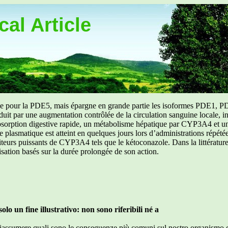
al Article
uée pour la PDE5, mais épargne en grande partie les isoformes PDE1, PD
aduit par une augmentation contrôlée de la circulation sanguine locale, i
orption digestive rapide, un métabolisme hépatique par CYP3A4 et une d
ibre plasmatique est atteint en quelques jours lors d’administrations répét
ibiteurs puissants de CYP3A4 tels que le kétoconazole. Dans la littérat
isation basés sur la durée prolongée de son action.
lo un fine illustrativo: non sono riferibili né a
 riassumere quali sono le conseguenze più comuni sul nostro organismo de