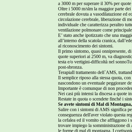
a 3000 m per superare il 30% per quote 
Oltre i 5000 m/slm la maggior parte dei
cerebrale dovuta a vasodilatazione ed ed
circolazione cerebrale, liberazione di m
individuale che caratterizza peraltro tut
ventilazione polmonare come principale r
E’ stato anche ipotizzato che una maggi
all’interno della scatola cranica, dall
al riconoscimento dei sintomi.
Il primo sintomo, quasi onnipresente, di
quote superiori ai 2500 m, va diagnosti
testa e/o vertigini-difficoltà nel sonnoT
post-sbronza.
TerapiaIl trattamento dell`AMS, trattand
Il semplice riposo alla stessa quota, co
nascondono un eventuale peggiorare dei s
Importante è comunque di non procedere 
Nei casi più intensi la discesa a quote i
Restate in quota o scendete finché i sin
Se avete sintomi di Mal di Mon
Salire con i sintomi di AMS significa pe
conseguenza dell'aver violato questa rego
la cefalea ed il vomito che affliggono i
trovare impiego la somministrazione di A
le forme di mal di montagna. I cortisonic