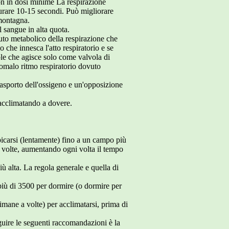
non in dosi minime La respirazione
durare 10-15 secondi. Può migliorare
montagna.
 sangue in alta quota.
iuto metabolico della respirazione che
o che innesca l'atto respiratorio e se
le che agisce solo come valvola di
anomalo ritmo respiratorio dovuto
rasporto dell'ossigeno e un'opposizione
 acclimatando a dovere.
mpicarsi (lentamente) fino a un campo più
e volte, aumentando ogni volta il tempo
iù alta. La regola generale e quella di
più di 3500 per dormire (o dormire per
imane a volte) per acclimatarsi, prima di
guire le seguenti raccomandazioni è la