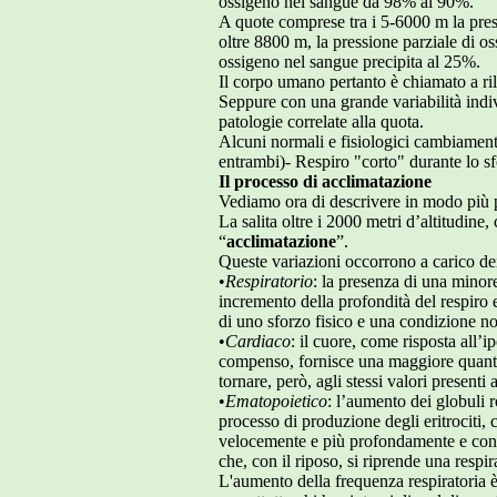
ossigeno nel sangue da 98% al 90%.
A quote comprese tra i 5-6000 m la pres
oltre 8800 m, la pressione parziale di o
ossigeno nel sangue precipita al 25%.
Il corpo umano pertanto è chiamato a ril
Seppure con una grande variabilità indiv
patologie correlate alla quota.
Alcuni normali e fisiologici cambiament
entrambi)- Respiro "corto" durante lo sf
Il processo di acclimatazione
Vediamo ora di descrivere in modo più pa
La salita oltre i 2000 metri d’altitudine
“
acclimatazione
”.
Queste variazioni occorrono a carico dei
•
Respiratorio
: la presenza di una minor
incremento della profondità del respiro 
di uno sforzo fisico e una condizione n
•
Cardiaco
: il cuore, come risposta all
compenso, fornisce una maggiore quantità
tornare, però, agli stessi valori presenti 
•
Ematopoietico
: l’aumento dei globuli r
processo di produzione degli eritrociti, 
velocemente e più profondamente e con l
che, con il riposo, si riprende una respi
L'aumento della frequenza respiratoria 