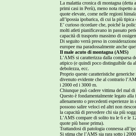
La malattia cronica di montagna (detta 
primi casi in Perù), meno nota rispetto 
quote elevate, come nelle regioni himal
all’ipossia ipobarica, di cui la più tipic
E’ curioso ricordare che, poiché la poli
molti atleti pianificavano in passato per
capacità di trasporto massimo di ossigen
Di seguito verrà preso in considerazion
europee ma paradossalmente anche quel
Il male acuto di montagna (AMS)
L’AMS si caratterizza dalla comparsa do
atipico (e quindi poco distinguibile da a
debolezza, ecc.
Proprio queste caratteristiche generiche
divenuto evidente che al contrario l’AM
i 2000 ed i 3000 m.
Chiunque può cadere vittima del mal d
Questo è fondamentalmente legato alla fisi
allenamento o precedenti esperienze in q
possono salire veloci ed altri non riesc
la capacità di prevedere chi sia più sog
L’AMS compare di solito tra le 6 e le 12
quote più basse prima).
Trattandosi di patologia connessa all’i
Si stima che l’AMS sia rara sotto i 200