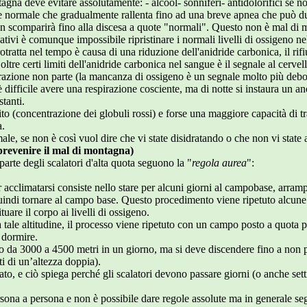
tagna deve evitare assolutamente: - alcool- sonniferi- antidolorifici se 
ione normale che gradualmente rallenta fino ad una breve apnea che può 
n scomparirà fino alla discesa a quote "normali". Questo non è mal di 
vi è comunque impossibile ripristinare i normali livelli di ossigeno nel
otratta nel tempo è causa di una riduzione dell'anidride carbonica, il rif
tre certi limiti dell'anidride carbonica nel sangue è il segnale al cervell
irazione non parte (la mancanza di ossigeno è un segnale molto più debo
è difficile avere una respirazione cosciente, ma di notte si instaura un 
stanti.
to (concentrazione dei globuli rossi) e forse una maggiore capacità di t
a.
ale, se non è così vuol dire che vi state disidratando o che non vi state
prevenire il mal di montagna)
parte degli scalatori d'alta quota seguono la "
regola aurea
":
er acclimatarsi consiste nello stare per alcuni giorni al campobase, arra
 quindi tornare al campo base. Questo procedimento viene ripetuto alcun
tuare il corpo ai livelli di ossigeno.
a tale altitudine, il processo viene ripetuto con un campo posto a quota p
 dormire.
do da 3000 a 4500 metri in un giorno, ma si deve discendere fino a non 
iti di un’altezza doppia).
o, e ciò spiega perché gli scalatori devono passare giorni (o anche sett
sona a persona e non è possibile dare regole assolute ma in generale se