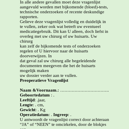
In alle andere gevallen moet deze vragenlijst
aangevuld worden met bijkomende (bloed)-tests,
technische onderzoeken of recente deskundige
rapporten.
Gelieve deze vragenlijst volledig en duidelijk in
te vullen, zeker ook wat betreft uw eventueel
medicatiegebruik. Dit kan U alleen, doch liefst in
overleg met uw chirurg of uw huisarts. Uw
chirurg
kan zelf de bijkomende tests of onderzoeken
regelen of U hiervoor naar de huisarts
doorverwijzen. In
dat geval zal uw chirurg alle begeleidende
documenten meegeven die het de huisarts
mogelijk maken
uw dossier verder aan te vullen.
Preoperatieve Vragenlijst
Naam &Voornaam.:
…………………………….
Geboortedatum
: .
Leeftijd
: .jaar,
Lengte
: . cm,
Gewicht
: . Kg
Operatiedatum
: .
Ingreep
: .
U antwoordt de vragenlijst correct door achteraan
“JA” of “NEEN” te omcirkelen, door de blokjes