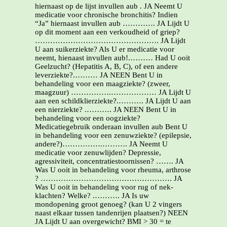
hiernaast op de lijst invullen aub . JA Neemt U
medicatie voor chronische bronchitis? Indien
“Ja” hiernaast invullen aub …………. JA Lijdt U
op dit moment aan een verkoudheid of griep?
…………………………………………. JA Lijdt
U aan suikerziekte? Als U er medicatie voor
neemt, hienaast invullen aub!.……… Had U ooit
Geelzucht? (Hepatitis A, B, C), of een andere
leverziekte?.……… JA NEEN Bent U in
behandeling voor een maagziekte? (zweer,
maagzuur) …………….……………… JA Lijdt U
aan een schildklierziekte?.………. JA Lijdt U aan
een nierziekte? .………. JA NEEN Bent U in
behandeling voor een oogziekte?
Medicatiegebruik onderaan invullen aub Bent U
in behandeling voor een zenuwziekte? (epilepsie,
andere?)…………….………. JA Neemt U
medicatie voor zenuwlijden? Depressie,
agressiviteit, concentratiestoornissen? ……. JA
Was U ooit in behandeling voor rheuma, arthrose
? ……………………………………………. JA
Was U ooit in behandeling voor rug of nek-
klachten? Welke? .………. JA Is uw
mondopening groot genoeg? (kan U 2 vingers
naast elkaar tussen tandenrijen plaatsen?) NEEN
JA Lijdt U aan overgewicht? BMI > 30 = te