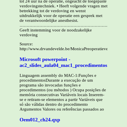
tot 24 uur na de operatie, ongeacht de toegepaste
verdovingstechniek. • Heeft volgende vragen met
betrekking tot de verdoving en wenst
uitdrukkelijk voor de operatie een gesprek met
de verantwoordelijke anesthesist.
…………………………………………………………………
Geeft instemming voor de noodzakelijke
verdoving
Source:
http://www.drvandevelde.be/MonicaPreoperatieveBrochure.
Microsoft powerpoint -
ac2_slides_aula04_mac1_procedimentos.ppt
Linguagem assembly do MAC-1:Funções e
procedimentosDurante a execução de um
programa são invocadas funções e
procedimentos (ou métodos ) Ocupa posições de
memória consecutivas Variáveis locais Inserem-
se e retiram-se elementos a partir Variáveis que
só são válidas dentro do procedimento
Argumentos Valores ou referências passados ao
Oem012_ch24.qxp