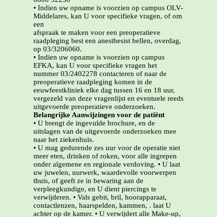
• Indien uw opname is voorzien op campus OLV-
Middelares, kan U voor specifieke vragen, of om
een
afspraak te maken voor een preoperatieve
raadpleging best een anesthesist bellen, overdag,
op 03/3206060.
• Indien uw opname is voorzien op campus
EFKA, kan U voor specifieke vragen het
nummer 03/2402278 contacteren of naar de
preoperatieve raadpleging komen in de
eeuwfeestkliniek elke dag tussen 16 en 18 uur,
vergezeld van deze vragenlijst en eventuele reeds
uitgevoerde preoperatieve onderzoeken.
Belangrijke Aanwijzingen voor de patiënt
• U brengt de ingevulde brochure, en de
uitslagen van de uitgevoerde onderzoeken mee
naar het ziekenhuis.
• U mag gedurende zes uur voor de operatie niet
meer eten, drinken of roken, voor alle ingrepen
onder algemene en regionale verdoving. • U laat
uw juwelen, uurwerk, waardevolle voorwerpen
thuis, of geeft ze in bewaring aan de
verpleegkundige, en U dient piercings te
verwijderen. • Vals gebit, bril, hoorapparaat,
contactlenzen, haarspelden, kammen, . laat U
achter op de kamer. • U verwijdert alle Make-up,