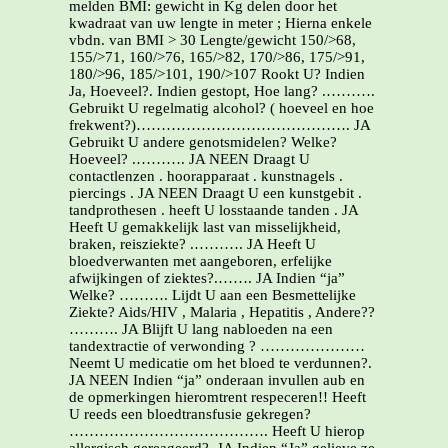
melden BMI: gewicht in Kg delen door het
kwadraat van uw lengte in meter ; Hierna enkele
vbdn. van BMI > 30 Lengte/gewicht 150/>68,
155/>71, 160/>76, 165/>82, 170/>86, 175/>91,
180/>96, 185/>101, 190/>107 Rookt U? Indien
Ja, Hoeveel?. Indien gestopt, Hoe lang? .……….
Gebruikt U regelmatig alcohol? ( hoeveel en hoe
frekwent?)……………………………………. JA
Gebruikt U andere genotsmidelen? Welke?
Hoeveel? .………. JA NEEN Draagt U
contactlenzen . hoorapparaat . kunstnagels .
piercings . JA NEEN Draagt U een kunstgebit .
tandprothesen . heeft U losstaande tanden . JA
Heeft U gemakkelijk last van misselijkheid,
braken, reisziekte? .………. JA Heeft U
bloedverwanten met aangeboren, erfelijke
afwijkingen of ziektes?.……. JA Indien “ja”
Welke? ………. Lijdt U aan een Besmettelijke
Ziekte? Aids/HIV , Malaria , Hepatitis , Andere??
………. JA Blijft U lang nabloeden na een
tandextractie of verwonding ? …………………
Neemt U medicatie om het bloed te verdunnen?.
JA NEEN Indien “ja” onderaan invullen aub en
de opmerkingen hieromtrent respeceren!! Heeft
U reeds een bloedtransfusie gekregen?
…………………………………. Heeft U hierop