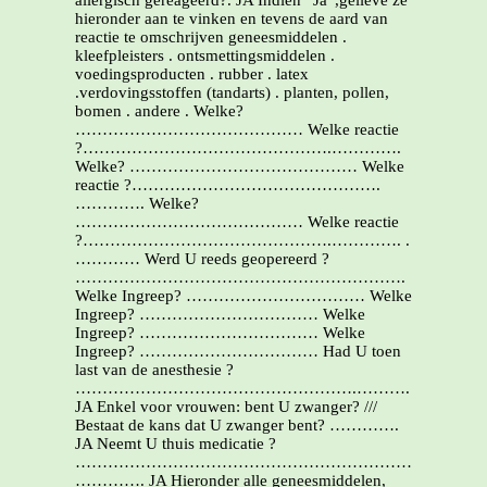
allergisch gereageerd?. JA Indien “Ja”,gelieve ze
hieronder aan te vinken en tevens de aard van
reactie te omschrijven geneesmiddelen .
kleefpleisters . ontsmettingsmiddelen .
voedingsproducten . rubber . latex
.verdovingsstoffen (tandarts) . planten, pollen,
bomen . andere . Welke?
…………………………………… Welke reactie
?……………………………………….………….
Welke? …………………………………… Welke
reactie ?……………………………………….
…………. Welke?
…………………………………… Welke reactie
?……………………………………….…………. .
………… Werd U reeds geopereerd ?
…………………………………………………….
Welke Ingreep? …………………………… Welke
Ingreep? …………………………… Welke
Ingreep? …………………………… Welke
Ingreep? …………………………… Had U toen
last van de anesthesie ?
…………………………………………….……….
JA Enkel voor vrouwen: bent U zwanger? ///
Bestaat de kans dat U zwanger bent? ………….
JA Neemt U thuis medicatie ?
……………………………………………………….
…………. JA Hieronder alle geneesmiddelen,