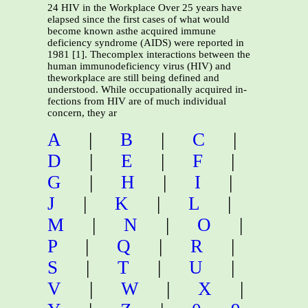
24 HIV in the Workplace Over 25 years have
elapsed since the first cases of what would
become known asthe acquired immune
deficiency syndrome (AIDS) were reported in
1981 [1]. Thecomplex interactions between the
human immunodeficiency virus (HIV) and
theworkplace are still being defined and
understood. While occupationally acquired in-
fections from HIV are of much individual
concern, they ar
A
|
B
|
C
|
D
|
E
|
F
|
G
|
H
|
I
|
J
|
K
|
L
|
M
|
N
|
O
|
P
|
Q
|
R
|
S
|
T
|
U
|
V
|
W
|
X
|