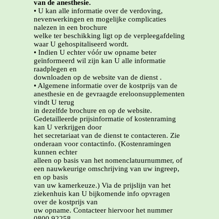
van de anesthesie.
• U kan alle informatie over de verdoving,
nevenwerkingen en mogelijke complicaties
nalezen in een brochure
welke ter beschikking ligt op de verpleegafdeling
waar U gehospitaliseerd wordt.
• Indien U echter vóór uw opname beter
geïnformeerd wil zijn kan U alle informatie
raadplegen en
downloaden op de website van de dienst .
• Algemene informatie over de kostprijs van de
anesthesie en de gevraagde ereloonsupplementen
vindt U terug
in dezelfde brochure en op de website.
Gedetailleerde prijsinformatie of kostenraming
kan U verkrijgen door
het secretariaat van de dienst te contacteren. Zie
onderaan voor contactinfo. (Kostenramingen
kunnen echter
alleen op basis van het nomenclatuurnummer, of
een nauwkeurige omschrijving van uw ingreep,
en op basis
van uw kamerkeuze.) Via de prijslijn van het
ziekenhuis kan U bijkomende info opvragen
over de kostprijs van
uw opname. Contacteer hiervoor het nummer
0800 92258