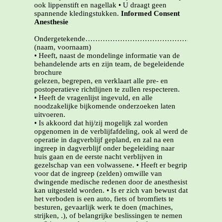
ook lippenstift en nagellak • U draagt geen
spannende kledingstukken.
Informed Consent
Anesthesie
Ondergetekende……………………………………………
(naam, voornaam)
• Heeft, naast de mondelinge informatie van de
behandelende arts en zijn team, de begeleidende
brochure
gelezen, begrepen, en verklaart alle pre- en
postoperatieve richtlijnen te zullen respecteren.
• Heeft de vragenlijst ingevuld, en alle
noodzakelijke bijkomende onderzoeken laten
uitvoeren.
• Is akkoord dat hij/zij mogelijk zal worden
opgenomen in de verblijfafdeling, ook al werd de
operatie in dagverblijf gepland, en zal na een
ingreep in dagverblijf onder begeleiding naar
huis gaan en de eerste nacht verblijven in
gezelschap van een volwassene. • Heeft er begrip
voor dat de ingreep (zelden) omwille van
dwingende medische redenen door de anesthesist
kan uitgesteld worden. • Is er zich van bewust dat
het verboden is een auto, fiets of bromfiets te
besturen, gevaarlijk werk te doen (machines,
strijken, .), of belangrijke beslissingen te nemen