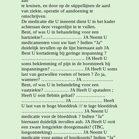
aan
te kruisen, en door op de stippellijnen de aard
van ziekte, operatie of aandoening te
omschrijven.
De medicatie die U inneemt dient U in het kader
achteraan deze vragenlijst in te vullen.
Bent, of was U in behandeling voor een
hartziekte?.………….………… JA Neemt U
medicamenten voor uw hart ? Indien “Ja”
duidelijk invullen op de lijst hiernaast aub JA
Bent U kortademig bij geringe inspanning ?
……………………….…………. JA Heeft U
soms beklemming of pijn in de borststreek bij
inspanningen? ………………… JA Heeft U soms
last van gezwollen voeten of benen ? Zo ja,
wanneer? …………………. JA .……………….
Bent, of was U in behandeling voor een
vaatziekte? .…………… JA Heeft U spataders ;
Heeft U ooit flebitis gehad? ……………….
………………………. JA .………………. Heeft
U last van te hoge bloeddruk /// te lage bloeddruk
…………………………………. JA Neemt U
medicatie voor de bloeddruk ? Indien “Ja”
hiernaast duidelijk invullen aub. JA Heeft U ooit
een zware longziekte doorgemaakt? (TBC,
longontsteking) …….………… JA Neemt U
medicatie voor astma of hooikoorts? Indien “Ja”