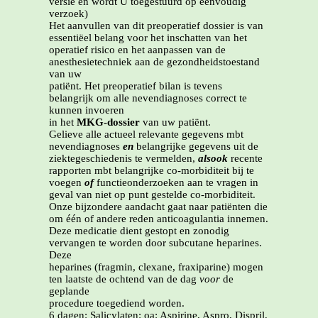
versie en wordt U toegestuurd op eenvoudig
verzoek)
Het aanvullen van dit preoperatief dossier is van
essentiëel belang voor het inschatten van het
operatief risico en het aanpassen van de
anesthesietechniek aan de gezondheidstoestand
van uw
patiënt. Het preoperatief bilan is tevens
belangrijk om alle nevendiagnoses correct te
kunnen invoeren
in het
MKG-dossier
van uw patiënt.
Gelieve alle actueel relevante gegevens mbt
nevendiagnoses
en
belangrijke gegevens uit de
ziektegeschiedenis te vermelden,
alsook
recente
rapporten mbt belangrijke co-morbiditeit bij te
voegen
of
functieonderzoeken aan te vragen in
geval van niet op punt gestelde co-morbiditeit.
Onze bijzondere aandacht gaat naar patiënten die
om één of andere reden anticoagulantia innemen.
Deze medicatie dient gestopt en zonodig
vervangen te worden door subcutane heparines.
Deze
heparines (fragmin, clexane, fraxiparine) mogen
ten laatste de ochtend van de dag
voor
de
geplande
procedure toegediend worden.
6 dagen: Salicylaten: oa: Aspirine, Aspro, Dispril,