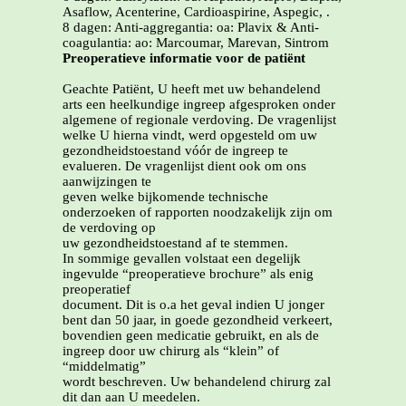
Asaflow, Acenterine, Cardioaspirine, Aspegic, .
8 dagen: Anti-aggregantia: oa: Plavix & Anti-
coagulantia: ao: Marcoumar, Marevan, Sintrom
Preoperatieve informatie voor de patiënt
Geachte Patiënt, U heeft met uw behandelend
arts een heelkundige ingreep afgesproken onder
algemene of regionale verdoving. De vragenlijst
welke U hierna vindt, werd opgesteld om uw
gezondheidstoestand vóór de ingreep te
evalueren. De vragenlijst dient ook om ons
aanwijzingen te
geven welke bijkomende technische
onderzoeken of rapporten noodzakelijk zijn om
de verdoving op
uw gezondheidstoestand af te stemmen.
In sommige gevallen volstaat een degelijk
ingevulde “preoperatieve brochure” als enig
preoperatief
document. Dit is o.a het geval indien U jonger
bent dan 50 jaar, in goede gezondheid verkeert,
bovendien geen medicatie gebruikt, en als de
ingreep door uw chirurg als “klein” of
“middelmatig”
wordt beschreven. Uw behandelend chirurg zal
dit dan aan U meedelen.