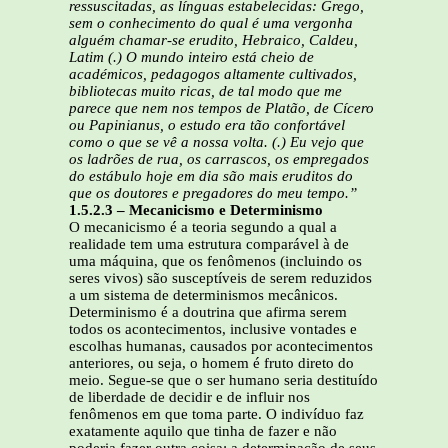
ressuscitadas, as línguas estabelecidas: Grego,
sem o conhecimento do qual é uma vergonha
alguém chamar-se erudito, Hebraico, Caldeu,
Latim (.) O mundo inteiro está cheio de
académicos, pedagogos altamente cultivados,
bibliotecas muito ricas, de tal modo que me
parece que nem nos tempos de Platão, de Cícero
ou Papinianus, o estudo era tão confortável
como o que se vê a nossa volta. (.) Eu vejo que
os ladrões de rua, os carrascos, os empregados
do estábulo hoje em dia são mais eruditos do
que os doutores e pregadores do meu tempo.”
1.5.2.3 – Mecanicismo e Determinismo
O mecanicismo é a teoria segundo a qual a
realidade tem uma estrutura comparável à de
uma máquina, que os fenômenos (incluindo os
seres vivos) são susceptíveis de serem reduzidos
a um sistema de determinismos mecânicos.
Determinismo é a doutrina que afirma serem
todos os acontecimentos, inclusive vontades e
escolhas humanas, causados por acontecimentos
anteriores, ou seja, o homem é fruto direto do
meio. Segue-se que o ser humano seria destituído
de liberdade de decidir e de influir nos
fenômenos em que toma parte. O indivíduo faz
exatamente aquilo que tinha de fazer e não