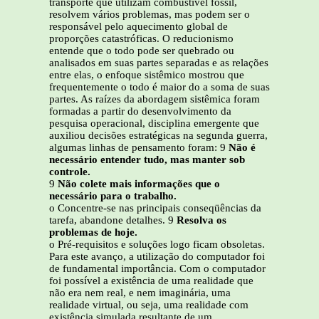
transporte que utilizam combustível fóssil,
resolvem vários problemas, mas podem ser o
responsável pelo aquecimento global de
proporções catastróficas. O reducionismo
entende que o todo pode ser quebrado ou
analisados em suas partes separadas e as relações
entre elas, o enfoque sistêmico mostrou que
frequentemente o todo é maior do a soma de suas
partes. As raízes da abordagem sistêmica foram
formadas a partir do desenvolvimento da
pesquisa operacional, disciplina emergente que
auxiliou decisões estratégicas na segunda guerra,
algumas linhas de pensamento foram: 9
Não é
necessário entender tudo, mas manter sob
controle.
9
Não colete mais informações que o
necessário para o trabalho.
o Concentre-se nas principais conseqüências da
tarefa, abandone detalhes. 9
Resolva os
problemas de hoje.
o Pré-requisitos e soluções logo ficam obsoletas.
Para este avanço, a utilização do computador foi
de fundamental importância. Com o computador
foi possível a existência de uma realidade que
não era nem real, e nem imaginária, uma
realidade virtual, ou seja, uma realidade com
existência simulada resultante de um