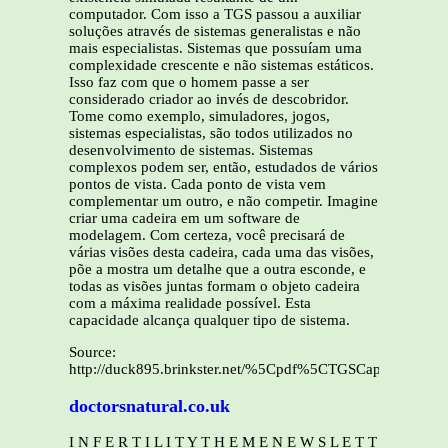
computador. Com isso a TGS passou a auxiliar
soluções através de sistemas generalistas e não
mais especialistas. Sistemas que possuíam uma
complexidade crescente e não sistemas estáticos.
Isso faz com que o homem passe a ser
considerado criador ao invés de descobridor.
Tome como exemplo, simuladores, jogos,
sistemas especialistas, são todos utilizados no
desenvolvimento de sistemas. Sistemas
complexos podem ser, então, estudados de vários
pontos de vista. Cada ponto de vista vem
complementar um outro, e não competir. Imagine
criar uma cadeira em um software de
modelagem. Com certeza, você precisará de
várias visões desta cadeira, cada uma das visões,
põe a mostra um detalhe que a outra esconde, e
todas as visões juntas formam o objeto cadeira
com a máxima realidade possível. Esta
capacidade alcança qualquer tipo de sistema.
Source:
http://duck895.brinkster.net/%5Cpdf%5CTGSCapitulo1.pdf
doctorsnatural.co.uk
I N F E R T I L I T Y T H E M E N E W S L E T T