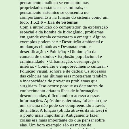
pensamento analitico se concentra nas
propriedades estáticas e estruturais, o
pensamento sistêmico se concentra no
comportamento a na função do sistema como um
todo.
1.5.2.6 – Era de Sistemas
Com a introdução do computador, da exploração
espacial e da bomba de hidrogênio, problemas
em grande escala começaram a emergir. Alguns
exemplos podem ser: • Destruição ambiental e
mudanças climáticas • Desmatamento e
desertificação; • Poluição; • Diminuição da
camada de ozônio; • Explosão populacional e
criminalidade; • Urbanização, desemprego e
miséria; • Comércio e empobrecimento cultural; •
Poluição visual, sonora e de dados; Os sucessos
das ciências nas últimas eras mostraram também
a incapacidade de prever os problemas que
surgiriam. Isso ocorre porque os detentores do
conhecimento criaram ilhas de informações
desconectadas, dificultando o acesso a essas
informações. Após duras derrotas, foi aceito que
um sistema não pode ser compreendido através
de análise. A função (obtida através da síntese) é
o ponto mais importante. Antigamente fazer
coisas era mais importante do que pensar sobre
elas. Um bom exemplo são os meios de