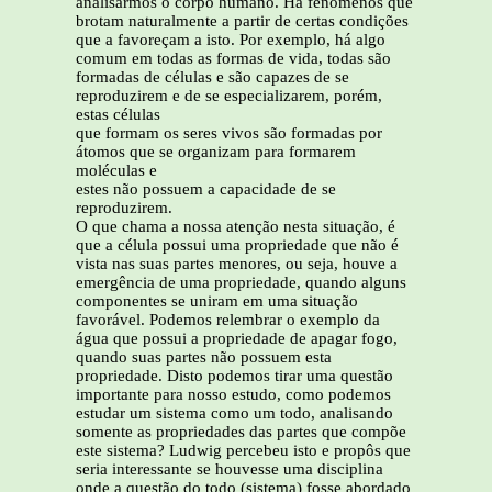
analisarmos o corpo humano. Há fenômenos que
brotam naturalmente a partir de certas condições
que a favoreçam a isto. Por exemplo, há algo
comum em todas as formas de vida, todas são
formadas de células e são capazes de se
reproduzirem e de se especializarem, porém,
estas células
que formam os seres vivos são formadas por
átomos que se organizam para formarem
moléculas e
estes não possuem a capacidade de se
reproduzirem.
O que chama a nossa atenção nesta situação, é
que a célula possui uma propriedade que não é
vista nas suas partes menores, ou seja, houve a
emergência de uma propriedade, quando alguns
componentes se uniram em uma situação
favorável. Podemos relembrar o exemplo da
água que possui a propriedade de apagar fogo,
quando suas partes não possuem esta
propriedade. Disto podemos tirar uma questão
importante para nosso estudo, como podemos
estudar um sistema como um todo, analisando
somente as propriedades das partes que compõe
este sistema? Ludwig percebeu isto e propôs que
seria interessante se houvesse uma disciplina
onde a questão do todo (sistema) fosse abordado