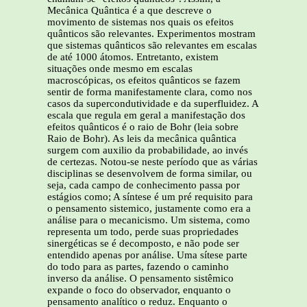
Mecânica Quântica é a que descreve o
movimento de sistemas nos quais os efeitos
quânticos são relevantes. Experimentos mostram
que sistemas quânticos são relevantes em escalas
de até 1000 átomos. Entretanto, existem
situações onde mesmo em escalas
macroscópicas, os efeitos quânticos se fazem
sentir de forma manifestamente clara, como nos
casos da supercondutividade e da superfluidez. A
escala que regula em geral a manifestação dos
efeitos quânticos é o raio de Bohr (leia sobre
Raio de Bohr). As leis da mecânica quântica
surgem com auxilio da probabilidade, ao invés
de certezas. Notou-se neste período que as várias
disciplinas se desenvolvem de forma similar, ou
seja, cada campo de conhecimento passa por
estágios como; A síntese é um pré requisito para
o pensamento sistemico, justamente como era a
análise para o mecanicismo. Um sistema, como
representa um todo, perde suas propriedades
sinergéticas se é decomposto, e não pode ser
entendido apenas por análise. Uma sítese parte
do todo para as partes, fazendo o caminho
inverso da análise. O pensamento sistêmico
expande o foco do observador, enquanto o
pensamento analítico o reduz. Enquanto o