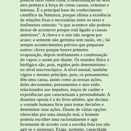
poderia fazer outra coisa; a determinação de seus
atos pertence à força de certas causas, externas e
internas. É a principal base do conhecimento
científico da Natureza, porque afirma a existência
de relações fixas e necessárias entre os seres e
fenômenos naturais: “o que acontece não poderia
deixar de acontecer porque está ligado a causas
anteriores”. A chuva e o raio não surgem por
acaso; a semente não germina sem razão, etc.; há
sempre acontecimentos prévios que preparam
outros: chove porque houve primeiro
evaporação, depois resfriamento e condensação
do vapor; e assim por diante. Os mundos físico e
biológico são, pois, regidos pelo determinismo -
no nível macroscópico. A nível mental, também
vigora o mesmo princípio, pois, os pensamentos
têm uma causa, assim como as nossas ações,
deles decorrentes; pensamentos e atos estão
relacionados aos impulsos, traços de caráter e
experiências que caracterizam a personalidade. A
doutrina oposta é a do livre-arbítrio, que declara
a vontade humana livre para tomar decisões e
determinar suas ações. Diante de várias opções
oferecidas por uma situação real, o homem
poderia escolher uma racionalmente e agir
livremente de acordo com a escolha feita (ou não
agir se o quisesse). Exige, portanto, capacidade