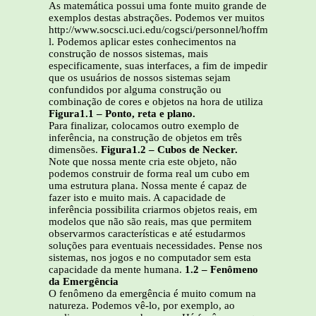
As matemática possui uma fonte muito grande de
exemplos destas abstrações. Podemos ver muitos
http://www.socsci.uci.edu/cogsci/personnel/hoffman/hoffma
l. Podemos aplicar estes conhecimentos na
construção de nossos sistemas, mais
especificamente, suas interfaces, a fim de impedir
que os usuários de nossos sistemas sejam
confundidos por alguma construção ou
combinação de cores e objetos na hora de utiliza
Figura1.1 – Ponto, reta e plano.
Para finalizar, colocamos outro exemplo de
inferência, na construção de objetos em três
dimensões.
Figura1.2 – Cubos de Necker.
Note que nossa mente cria este objeto, não
podemos construir de forma real um cubo em
uma estrutura plana. Nossa mente é capaz de
fazer isto e muito mais. A capacidade de
inferência possibilita criarmos objetos reais, em
modelos que não são reais, mas que permitem
observarmos características e até estudarmos
soluções para eventuais necessidades. Pense nos
sistemas, nos jogos e no computador sem esta
capacidade da mente humana.
1.2 – Fenômeno
da Emergência
O fenômeno da emergência é muito comum na
natureza. Podemos vê-lo, por exemplo, ao