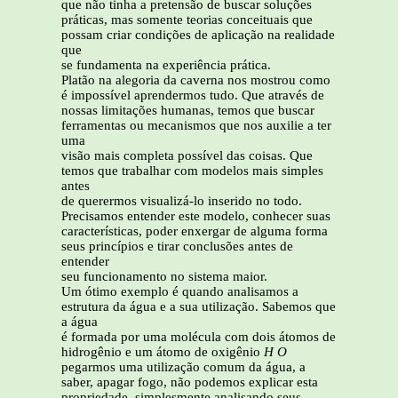
que não tinha a pretensão de buscar soluções
práticas, mas somente teorias conceituais que
possam criar condições de aplicação na realidade
que
se fundamenta na experiência prática.
Platão na alegoria da caverna nos mostrou como
é impossível aprendermos tudo. Que através de
nossas limitações humanas, temos que buscar
ferramentas ou mecanismos que nos auxilie a ter
uma
visão mais completa possível das coisas. Que
temos que trabalhar com modelos mais simples
antes
de querermos visualizá-lo inserido no todo.
Precisamos entender este modelo, conhecer suas
características, poder enxergar de alguma forma
seus princípios e tirar conclusões antes de
entender
seu funcionamento no sistema maior.
Um ótimo exemplo é quando analisamos a
estrutura da água e a sua utilização. Sabemos que
a água
é formada por uma molécula com dois átomos de
hidrogênio e um átomo de oxigênio
H O
pegarmos uma utilização comum da água, a
saber, apagar fogo, não podemos explicar esta
propriedade, simplesmente analisando seus