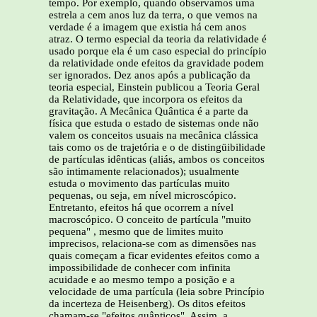
tempo. Por exemplo, quando observamos uma
estrela a cem anos luz da terra, o que vemos na
verdade é a imagem que existia há cem anos
atraz. O termo especial da teoria da relatividade é
usado porque ela é um caso especial do princípio
da relatividade onde efeitos da gravidade podem
ser ignorados. Dez anos após a publicação da
teoria especial, Einstein publicou a Teoria Geral
da Relatividade, que incorpora os efeitos da
gravitação. A Mecânica Quântica é a parte da
física que estuda o estado de sistemas onde não
valem os conceitos usuais na mecânica clássica
tais como os de trajetória e o de distingüibilidade
de partículas idênticas (aliás, ambos os conceitos
são intimamente relacionados); usualmente
estuda o movimento das partículas muito
pequenas, ou seja, em nível microscópico.
Entretanto, efeitos há que ocorrem a nível
macroscópico. O conceito de partícula "muito
pequena" , mesmo que de limites muito
imprecisos, relaciona-se com as dimensões nas
quais começam a ficar evidentes efeitos como a
impossibilidade de conhecer com infinita
acuidade e ao mesmo tempo a posição e a
velocidade de uma partícula (leia sobre Princípio
da incerteza de Heisenberg). Os ditos efeitos
chamam-se "efeitos quânticos". Assim, a