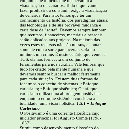
conjuntos de indícios que nos levaram a
visualização de cenários. Tudo o que vamos
fazer produzir ou consumir, exige a visualização
de cenários. Para isto, temos que ter um
conhecimento da história, dos paradigmas atuais,
das tecnologias e de sua provável mudança e
certa dose de “sorte”. Devemos sempre lembrar
que recursos, financeiros, materiais e pessoais
serão aplicados nos projetos. Na maioria das
vezes estes recursos não são nossos, e contar
somente com a sorte para acertar, seria no
mínimo, um crime. É neste cenário que vemos a
TGS, ela nos fornecerá um conjunto de
ferramentas para nos auxiliar. Vale lembrar que
tudo foi criado pela mente humana e que
devemos sempre buscar a melhor ferramenta
para cada situação. Existem duas formas de
focarmos o conceito de sistemas. • Enfoque
cartesiano; • Enfoque sistêmico; O enfoque
cartesiano utiliza uma abordagem positivista,
enquanto o enfoque sistêmico considera a
totalidade, uma visão holística.
1.5.1 – Enfoque
Cartesiano
O Positivismo é uma corrente filosófica cujo
iniciador principal foi Augusto Comte (1798-
1857).
Surgiu como desenvolvimento filosófico do