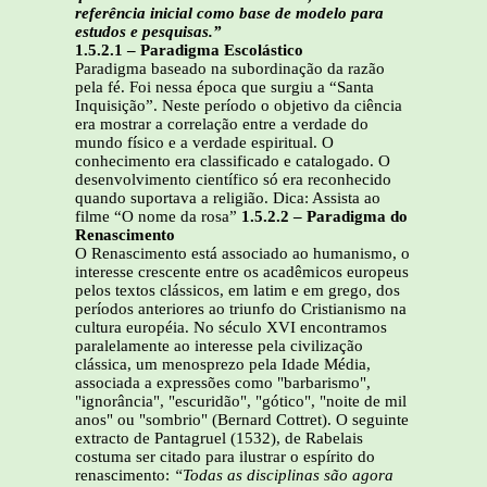
referência inicial como base de modelo para
estudos e pesquisas.”
1.5.2.1 – Paradigma Escolástico
Paradigma baseado na subordinação da razão
pela fé. Foi nessa época que surgiu a “Santa
Inquisição”. Neste período o objetivo da ciência
era mostrar a correlação entre a verdade do
mundo físico e a verdade espiritual. O
conhecimento era classificado e catalogado. O
desenvolvimento científico só era reconhecido
quando suportava a religião. Dica: Assista ao
filme “O nome da rosa”
1.5.2.2 – Paradigma do
Renascimento
O Renascimento está associado ao humanismo, o
interesse crescente entre os acadêmicos europeus
pelos textos clássicos, em latim e em grego, dos
períodos anteriores ao triunfo do Cristianismo na
cultura européia. No século XVI encontramos
paralelamente ao interesse pela civilização
clássica, um menosprezo pela Idade Média,
associada a expressões como "barbarismo",
"ignorância", "escuridão", "gótico", "noite de mil
anos" ou "sombrio" (Bernard Cottret). O seguinte
extracto de Pantagruel (1532), de Rabelais
costuma ser citado para ilustrar o espírito do
renascimento:
“Todas as disciplinas são agora