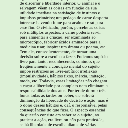
de discernir e liberdade interior. O animal e o
selvagem vêem as coisas em função da sua
utilidade imediata na satisfação de instintos e
impulsos primários; um pedaço de carne desperta
interesse havendo fome para acalmar e só para
esse fim. O civilizado, porém, percebe as coisas
sob múltiplos aspectos; a carne poderia servir
para alimentar a criação, ser examinada ao
microscópio, fabricar ácidos aminados para a
medicina usar, inspirar um drama ou poema, etc.
Tem ele, conseqüentemente, de tornar uma
decisão sobre a escolha a fazer. Podemos supô-lo
livre para tanto, reconhecendo, contudo, que
freqüentemente a condição mental do sujeito
impõe restrições ao livre-arbítrio: irreflexão
(impulsividade), hábitos fixos, inércia, imitação,
moda, etc. Todavia, essas limitações não chegam
a caçar a liberdade por completo nem eliminam a
responsabilidade dos atos. Por ter de dormir três
horas todas as tardes ou beber, ele sofrerá
diminuição da liberdade de decisão e ação, mas é
o dono desses hábitos e, daí, o responsável pelas
conseqüências do que fizer. O aspecto essencial
da questão consiste em saber se o sujeito, ao
praticar a ação, era livre ou não para praticá-la,
se há liberdade de escolha diante de várias