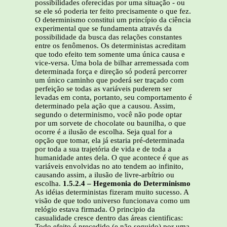
possibilidades oferecidas por uma situação - ou
se ele só poderia ter feito precisamente o que fez.
O determinismo constitui um princípio da ciência
experimental que se fundamenta através da
possibilidade da busca das relações constantes
entre os fenômenos. Os deterministas acreditam
que todo efeito tem somente uma única causa e
vice-versa. Uma bola de bilhar arremessada com
determinada força e direção só poderá percorrer
um único caminho que poderá ser traçado com
perfeição se todas as variáveis puderem ser
levadas em conta, portanto, seu comportamento é
determinado pela ação que a causou. Assim,
segundo o determinismo, você não pode optar
por um sorvete de chocolate ou baunilha, o que
ocorre é a ilusão de escolha. Seja qual for a
opção que tomar, ela já estaria pré-determinada
por toda a sua trajetória de vida e de toda a
humanidade antes dela. O que acontece é que as
variáveis envolvidas no ato tendem ao infinito,
causando assim, a ilusão de livre-arbítrio ou
escolha.
1.5.2.4 – Hegemonia do Determinismo
As idéias deterministas fizeram muito sucesso. A
visão de que todo universo funcionava como um
relógio estava firmada. O principio da
casualidade cresce dentro das áreas cientificas:
Todo efeito é precedido (e não seguido) por uma