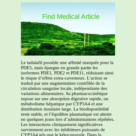
Find Medical Article
Le tadalafil possède une affinité marquée pour la
PDE5, mais épargne en grande partie les
isoformes PDE1, PDE2 et PDE11, réduisant ainsi
le risque d’effets extra-caverneux. L’action se
traduit par une augmentation contrôlée de la
circulation sanguine locale, indépendante des
variations alimentaires. Sa pharmacocinétique
repose sur une absorption digestive rapide, un
métabolisme hépatique par CYP3A4 et une
distribution tissulaire large. La biodisponibilité
reste stable, et l’équilibre plasmatique est atteint
en quelques jours lors d’administrations répétées.
Les interactions cliniquement significatives
surviennent avec les inhibiteurs puissants de
CYP3A4 tels que le kétoconazole. Dans la