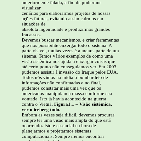
anteriormente falada, a fim de podermos
visualizar
cenários para elaborarmos projetos de nossas
ações futuras, evitando assim cairmos em
situações de
absoluta ingenuidade e produzirmos grandes
fracassos.
Devemos buscar mecanismos, e criar ferramentas
que nos possibilite enxergar todo o sistema. A
parte visível, muitas vezes é a menos parte de um
sistema. Temos vários exemplos de como uma
visão sistêmica nos ajuda a enxergar coisas que
até certo ponto não conseguíamos ver. Em 2003
pudemos assistir à invasão do Iraque pelos EUA.
Todos nós vimos na mídia o bombardeio de
informações não confirmadas e no final,
pudemos constatar mais uma vez que os
americanos manipulam a massa conforme sua
vontade. Isto já havia acontecido na guerra
contra o Vietnã.
Figura1.1 – Visão sistêmica,
ver o iceberg todo.
Embora as vezes seja difícil, devemos procurar
sempre ter uma visão mais ampla do que está
ocorrendo. Isto é essencial na hora de
planejarmos e projetarmos sistemas
computacionais. Sempre iremos encontrar