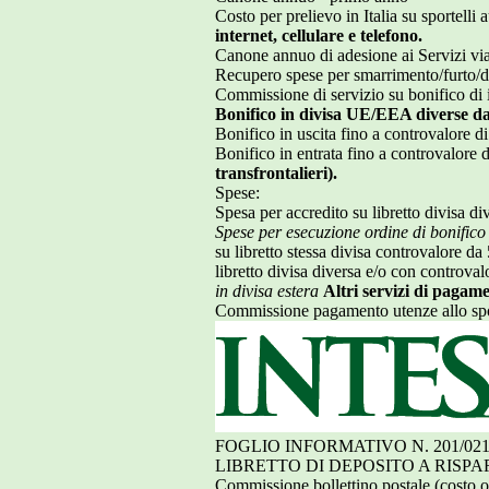
Costo per prelievo in Italia su sportell
internet, cellulare e telefono.
Canone annuo di adesione ai Servizi via 
Recupero spese per smarrimento/furt
Commissione di servizio su bonifico di
Bonifico in divisa UE/EEA diverse da
Bonifico in uscita fino a controvalore d
Bonifico in entrata fino a controvalore
transfrontalieri).
Spese:
Spesa per accredito su libretto divisa d
Spese per esecuzione ordine di bonifico
su libretto stessa divisa controvalore d
libretto divisa diversa e/o con controva
in divisa estera
Altri servizi di pagam
Commissione pagamento utenze allo spo
FOGLIO INFORMATIVO N. 201/021
LIBRETTO DI DEPOSITO A RISPA
Commissione bollettino postale (costo ol