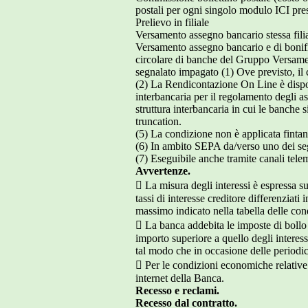
postali per ogni singolo modulo ICI pr
Prelievo in filiale
Versamento assegno bancario stessa filia
Versamento assegno bancario e di bonif
circolare di banche del Gruppo Versamen
segnalato impagato (1) Ove previsto, il co
(2) La Rendicontazione On Line è disponi
interbancaria per il regolamento degli a
struttura interbancaria in cui le banche
truncation.
(5) La condizione non è applicata fintant
(6) In ambito SEPA da/verso uno dei segu
(7) Eseguibile anche tramite canali telem
Avvertenze.
 La misura degli interessi è espressa su
tassi di interesse creditore differenziati
massimo indicato nella tabella delle con
 La banca addebita le imposte di bollo d
importo superiore a quello degli interessi
tal modo che in occasione delle periodic
 Per le condizioni economiche relative 
internet della Banca.
Recesso e reclami.
Recesso dal contratto.