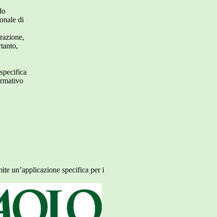
do
onale di
trazione,
rtanto,
 specifica
ormativo
ite un’applicazione specifica per i