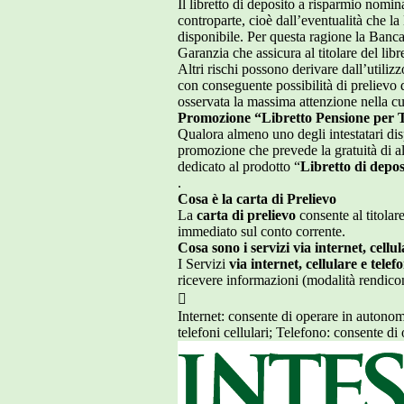
Il libretto di deposito a risparmio nomina
controparte, cioè dall’eventualità che la 
disponibile. Per questa ragione la Banc
Garanzia che assicura al titolare del li
Altri rischi possono derivare dall’utilizz
con conseguente possibilità di prelievo 
osservata la massima attenzione nella cu
Promozione “Libretto Pensione per 
Qualora almeno uno degli intestatari disp
promozione che prevede la gratuità di a
dedicato al prodotto “
Libretto di depos
.
Cosa è la carta di Prelievo
La
carta di prelievo
consente al titolar
immediato sul conto corrente.
Cosa sono i servizi via internet, cellul
I Servizi
via internet, cellulare e telef
ricevere informazioni (modalità rendicont

Internet: consente di operare in autonom
telefoni cellulari; Telefono: consente di 