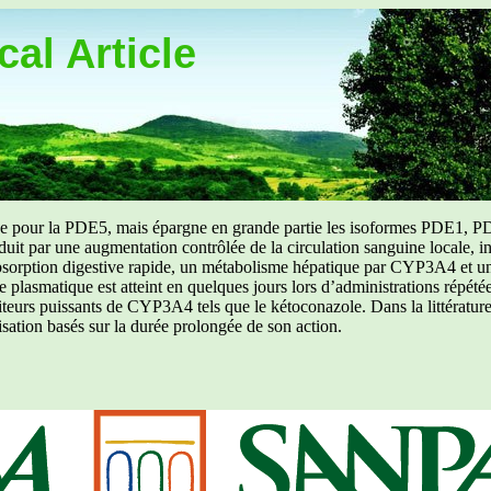
al Article
uée pour la PDE5, mais épargne en grande partie les isoformes PDE1, PD
aduit par une augmentation contrôlée de la circulation sanguine locale, i
orption digestive rapide, un métabolisme hépatique par CYP3A4 et une d
ibre plasmatique est atteint en quelques jours lors d’administrations répét
ibiteurs puissants de CYP3A4 tels que le kétoconazole. Dans la littérat
isation basés sur la durée prolongée de son action.