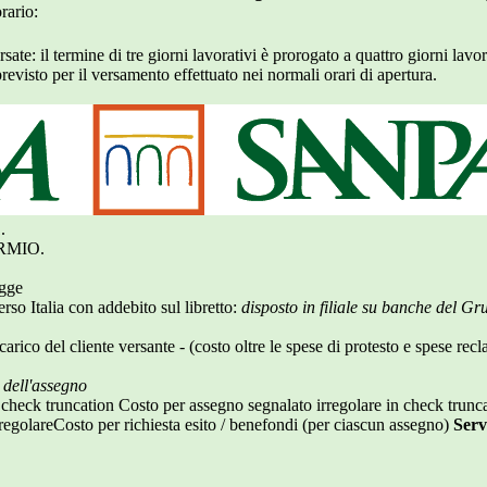
rario:
te: il termine di tre giorni lavorativi è prorogato a quattro giorni lavora
evisto per il versamento effettuato nei normali orari di apertura.
.
RMIO.
egge
so Italia con addebito sul libretto:
disposto in filiale su banche del G
 carico del cliente versante - (costo oltre le spese di protesto e spese rec
 dell'assegno
 check truncation Costo per assegno segnalato irregolare in check trunc
irregolareCosto per richiesta esito / benefondi (per ciascun assegno)
Serv