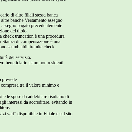
io di altre filiali stessa banca
i altre banche Versamento assegno
to assegno pagato precedentemente
zione del titolo.
 La check truncation è una procedura
) La Stanza di compensazione è una
 sono scambiabili tramite check
uità del servizio.
/o beneficiario siano non residenti.
to prevede
do compresa tra il valore minimo e
ile le spese da addebitare risultano di
agli interessi da accreditare, evitando in
itore.
 vari” disponibile in Filiale e sul sito