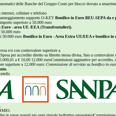
i automatici delle Banche del Gruppo Costo per blocco dovuto a smarrime
internet, cellulare e telefono
o/danneggiamento supporto O-KEY
Bonifico in Euro BEU-SEPA da e 
 importo superiore a 50.000 euro
 Euro - area UE /EEA (Transfrontalieri).
i 50.000 euro
 di 50.000 euro
Bonifico in Euro - Area Extra UE/EEA e bonifico in div
iversa e/o con controvalore superiore a
Spesa per accredito diretto su libretto stessa divisa, fino a controvalore
a 5.000,01 a € 10,00 12.000 euroCommissioni aggiuntive per accredito, n
lore superiore a 12.000 euro:
Commissione di servizio su bonifico in eur
ento.
rtello
.
RMIO.
tre le spese postali per ogni singolo bollettino presentato)Commissione