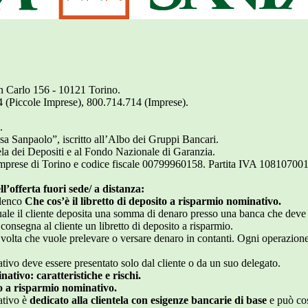
an Carlo 156 - 10121 Torino.
4 (Piccole Imprese), 800.714.714 (Imprese).
.
 Sanpaolo”, iscritto all’Albo dei Gruppi Bancari.
la dei Depositi e al Fondo Nazionale di Garanzia.
 Imprese di Torino e codice fiscale 00799960158. Partita IVA 10810700
ll’offerta fuori sede/ a distanza:
Elenco
Che cos’è il libretto di deposito a risparmio nominativo.
ale il cliente deposita una somma di denaro presso una banca che deve res
consegna al cliente un libretto di deposito a risparmio.
ni volta che vuole prelevare o versare denaro in contanti. Ogni operazione
ativo deve essere presentato solo dal cliente o da un suo delegato.
ativo: caratteristiche e rischi.
to a risparmio nominativo.
nativo è
dedicato alla clientela con esigenze bancarie di base
e può cos