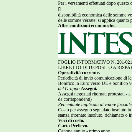
Per i versamenti effettuati dopo questo o

disponibilità economica delle somme versa
delle somme versate: si applica quanto pr
Altre condizioni economiche.
FOGLIO INFORMATIVO N. 201/021
LIBRETTO DI DEPOSITO A RISPA
Operatività corrente.
Periodicità di invio comunicazione di l
Bonifico in Euro verso UE e bonifico ver
del Gruppo
Assegni.
Assegni negoziati ritornati protestati - a
da corrispondenti)
Percentuale applicata al valore facciale
Costo per assegno segnalato insoluto in
stanza ritornato insoluto, richiamato o 
Voci di costo.
Carta Prelievo.
Canone annuo - primo anno