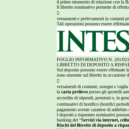
il primo strumento di relazione con la B
Il libretto nominativo permette di effett

versamenti e prelevamenti in contanti pr
Tali operazioni possono essere effettuat
FOGLIO INFORMATIVO N. 201/021
LIBRETTO DI DEPOSITO A RISPA
Sul deposito possono essere effettuate 
sono annotate sul libretto in occasione d

versamenti di contante, assegni e vaglia 
la
carta prelievo
presso gli sportelli a
accredito di stipendi, pensioni o, in gene
continuativi di bonifico (bonifici perio
pagamento avente carattere di addebito 
I depositi a risparmio nominativi possono
banking dei “
Servizi via internet, cell
Rischi del libretto di deposito a risp