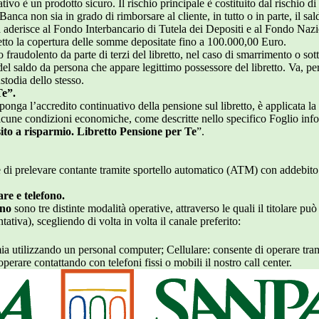
tivo è un prodotto sicuro. Il rischio principale è costituito dal rischio di
Banca non sia in grado di rimborsare al cliente, in tutto o in parte, il sal
a aderisce al Fondo Interbancario di Tutela dei Depositi e al Fondo Nazi
bretto la copertura delle somme depositate fino a 100.000,00 Euro.
o fraudolento da parte di terzi del libretto, nel caso di smarrimento o sot
del saldo da persona che appare legittimo possessore del libretto. Va, pe
stodia dello stesso.
Te”.
onga l’accredito continuativo della pensione sul libretto, è applicata la
lcune condizioni economiche, come descritte nello specifico Foglio inf
ito a risparmio. Libretto Pensione per Te
”.
e di prelevare contante tramite sportello automatico (ATM) con addebito
are e telefono.
ono
sono tre distinte modalità operative, attraverso le quali il titolare può
ativa), scegliendo di volta in volta il canale preferito:
ia utilizzando un personal computer; Cellulare: consente di operare tram
operare contattando con telefoni fissi o mobili il nostro call center.