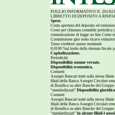
FOGLIO INFORMATIVO N. 201/021
LIBRETTO DI DEPOSITO A RISPA
Spese.
Costo apertura del deposito ed emissione
Costo per chiusura contabile periodica
comunicazione di legge on line Costo em
Commissione giro netto ricavo estinzion
Tasso creditore annuo nominale
0,0100 %al lordo della ritenuta fiscale 
Capitalizzazione.
Periodicità
Disponibilità somme versate.
Disponibilità economica.
Contanti
Assegni Bancari tratti sulla stessa filia
filiali della Banca Assegni Circolari e
di Bonifico su altre Banche del Gruppo A
''standardizzati''
Disponibilità giuridica
Contanti
Assegni Bancari tratti sulla stessa filia
filiali della Banca Assegni Circolari e
di Bonifico su altre Banche del Gruppo A
''standardizzati''
In alcune filiali è pos