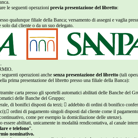
anca.
uare le seguenti operazioni
previa presentazione del libretto
:
esso qualunque filiale della Banca; versamento di assegni e vaglia pres
e solo dal cliente o da un suo delegato.
.
RMIO.
le seguenti operazioni anche
senza presentazione del libretto
(tali oper
ella prima presentazione del libretto presso una filiale della Banca):
tramite carta presso gli sportelli automatici abilitati delle Banche del 
utomatici delle Banche del Gruppo;
rale, di bonifici disposti da terzi;  addebito di ordini di bonifico confer
dici); ordini di pagamento singoli disposti dal cliente come il pagamento
continuativo, come per esempio la domiciliazione delle utenze).
 essere abilitati, unicamente in modalità rendicontativa, al canale inter
ulare e telefono
”.
armio nominativo.