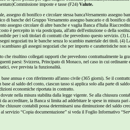
esentato)Commissione imposte e tasse (F24)
Valute.
le, assegno di bonifico e circolare stessa bancaVersamento assegno bancar
ico di banche del Gruppo Versamento assegno bancario e di bonifico d
to assegno circolare di altre banche e vaglia Banca d'Italia Riaccredi
sto è percepito in via posticipata, all'atto dell'estinzione o della sostitu
bile per i soli titolari di contratti che prevedono questo servizio. (3)
ssegni negoziati tra le banche senza lo scambio materiale dei titoli. (4
 si scambiano gli assegni negoziati che per importo e caratteristiche non
o che risultino collegati rapporti che prevedono contrattualmente la grat
enti paesi: Svizzera, Principato di Monaco, nel caso in cui ordinante e
atici, ove prevista la funzionalità.
 base annua e con riferimento all'anno civile (365 giorni). Se il contrat
 in base al saldo del conto, ciascun tasso si applica solo alla parte di sal
dizioni economiche riportata in contratto.
ovute nella misura stabilita dalla legge vigente. Se alla chiusura contab
 da accreditare, la Banca si limita ad addebitare le spese in misura pari 
he chiusure contabili possa determinarsi una diminuzione del saldo cred
al servizio “Copia documentazione” si veda il Foglio Informativo “Servizi