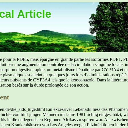
al Article
uée pour la PDE5, mais épargne en grande partie les isoformes PDE1, PD
aduit par une augmentation contrôlée de la circulation sanguine locale, i
orption digestive rapide, un métabolisme hépatique par CYP3A4 et une d
ibre plasmatique est atteint en quelques jours lors d’administrations répét
ibiteurs puissants de CYP3A4 tels que le kétoconazole. Dans la littérat
isation basés sur la durée prolongée de son action.
ent
 der gesamte Organismus leidet unter dem Energiemangel. Ein weiterer gravierender Nachteil eines Antibiotikums liegt in der Hemmung des Folsäure–Vitamins. Die Folge ist: Der Körper kann keine neue Zellen mehr aufbauen, aber auch altes Zellmaterial nicht mehr entsorgen. Dazu noch einmal Heinrich Kremer: „Und davon profitieren Mikropilze, die der Erreger der unter AIDS – Patienten gefürchteten PCP–Lungenentzündung sind.“ Zu allem übel wurden aber diese Menschen weiterhin mit dem Medikament behandelt, welches der Auslöser für ihre PCP–Infektionen gewesen ist. Es entstand ein Kreislauf aus immer wieder auftretenden Infektionen, die fälschlicherweise von den Ärzten mit Antibiotika, Antipilz–Mitteln und anderen Medikamenten behandelt wurden. Und diese ganze Mixtur, aus dem das Leben vieler sexuell aktiver Männer bestand, machte ihren schlechten Gesundheitszustand aus. Man muss kein Mediziner sein, um zu erkennen, wie schlechte Ernährung, wenig Schlaf, Drogenkonsum, Dauermedikation mit Antibiotika und ein exzessives Sexualleben einen Menschen dauerhaft krank machen kann. Leider schien das erschaffen eines neuen Virus lukrativer zu sein. Es gibt keinen einzigen wissenschaftlichen Beweis für einen Zusammenhang zwischen HIV und AIDS. Zu diesem Entschluss kommt Karry Mullis, der Nobelpreisträger für Chemie aus dem Jahre 1993. Nach jahrelangen Recherchen steht er mit dieser Meinung nicht alleine da. Die Zahl der Aidskritiker wächst, was auch nicht verwunderlich ist, wenn man sich etwas intensiver mit dieser Thematik auseinandersetzt. Wie dem auch sei, da es keinen Beweis für ein angebliches AIDS–Virus gibt, hat die Zeitschrift Continuum ein Preisgeld von 100 000 Dollar für denjenigen ausgesetzt, der als Erster diesen Beweis erbringt. Es versteht sich natürlich von selbst, dass das Preisgeld bis heute noch auf seinen Empfänger wartet. Weshalb aber weiterhin die Behauptung vom HI–Virus aufrechterhalten wird, kommentiert Mullis so: „Weltweit haben sich 10 000 Leute auf AIDS spezialisiert. Niemand von ihnen ist an der Möglichkeit interessiert, dass HIV gar nicht AIDS verursacht, weil dann nämlich ihre ganzen wissenschaftlichen Arbeiten nutzlos wären.“ Die Hysterie um AIDS hat sich zu einem Milliarden Geschäft entwickelt. Aus der „tödlichen Seuche“, die bis Mitte der 1990-er Jahre jeden Deutschen hätte sterben lassen sollen, ist eine Krankheit geworden, an der jährlich in Deutschland offiziell gerade einmal um die 500 Menschen sterben. Und die Frage muss erlaubt sein, an was sterben die Personen, die laut Sterbestatistik unter die Kategorie AIDS fallen? Antwort: Sie sterben an altbekannten Krankheiten, welche dann zu AIDS umgewandelt werden. Das Schauermärchen von der AIDS-Epidemie in Afrika Bestes Beispiel hierfür ist der afrikanische Kontinent; hier wird aus Typhus, Malaria, Tuberkulose, Cholera etc. eine AIDS-Epidemie gemacht, obwohl die Ursachen für diese alteingesessenen Krankheiten in der mangelnden Nahrung, den schlechten Wohnverhältnissen und im verseuchten Trinkwasser zu suchen sind. Die Folgen für die betroffenen Personen sind erschreckend, viele von ihnen lassen sich aus Angst vor einer AIDS-Diagnose und der damit verbundenen psychischen Isolation überhaupt nicht mehr ärztlich behandeln. Der ehemalige zimbabwische Gesundheitsminister Timothy Stamps bringt es auf den Punkt: „Die HIV–Industrie, landesweit ein millionenschweres Geschäft, ist meiner Ansicht nach zu einer der grössten Gefahren für die Gesundheit geworden.“ Leider haben viele afrikanische Regierungen AIDS als eine Goldgrube entdeckt und beugen sich den Machenschaften der Pharmaindustrie. Celia Farber, Autorin des Buches „Serious Adverse Events: An Uncensored History of AIDS“, fasst ihre Erlebnisse so zusammen: „Wo es Aids gab, war auch Geld vorhanden: eine brandneue Klinik, ein neuer Mercedes, der vor dem Gebäude stand, moderne Testlabors, hochbezahlte Jobs und internationale Konferenzen.“ Die allgemeine Immunschwäche vieler Afrikaner hat nichts aber auch wirklich gar nichts mit einem todmachenden Virus zu tun und darum ist die behauptete AIDS–Ausbreitung in Afrika nichts weiter als eine lukrative Lüge. Durch die sehr selten betriebene Ursachenforschung in der Schulmedizin müssen Viren als vermeintliche Krankheitsverursacher herhalten. Die alles entscheidende Frage bleibt aber die, wie es denn zu der Behauptung kommen konnte, dass das HI–Virus der Verursacher von AIDS sei? Wie aus gescheiterten Krebs-Forschern AIDS-Forscher wurden Die Antwort findet ihren Ursprung in der Krebsforschung, als 1970 das Enzym Reverse Transkriptase (RT) entdeckt wurde. Bei der Anwesenheit dieses „umgekehrt arbeitenden Umschreibe–Enzyms“, gingen die Forscher von der Aktivität einer altbekannten, aber völlig unbedeutenden Virusart aus, den sogenannten Retroviren. Da die Untersuchungen der Mediziner darauf hinausliefen, inwieweit Viren als mögliche Ursache für bestimmte Krebsarten in Frage kommen, glaubten sie nun in Form von Retroviren einen entscheidenden Faktor gefunden zu haben. Dar