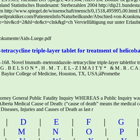
-Dokumente/Aids-Luege.pdf
racycline triple-layer tablet for treatment of helicoba
68. Novel bismuth–metronidazole–tetracycline triple-layer tabletfor tr
 G . B E L S O N * , H . M . T . E L - Z I M A I T Y * & M . R . C 
d Baylor College of Medicine, Houston, TX, USA;àPromethe
Attorney General Public Fatality Inquiry WHEREAS a Public Inquiry was
berta Medical Cause of Death: (“cause of death” means the medical ca
f Diseases, Injuries and Causes of Death as last r
|
D
|
E
|
F
|
G
|
M
|
N
|
O
|
P