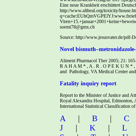
Source: http://www.jesusvater.de/pdf
Novel bismuth–metronidazole–tet
Aliment Pharmacol Ther 2005; 21: 165–1
R A H A M * , A . R . O P E K U N * ,
and Pathology, VA Medical Center an
Fatality inquiry report
Report to the Minister of Justice and 
Royal Alexandra Hospital, Edmonton, Al
International Statistical Classification o
A
|
B
|
C
J
|
K
|
L