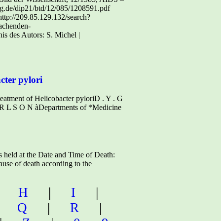
cter pylori
eatment of Helicobacter pyloriD . Y . G
A R L S O N àDepartments of *Medicine
 held at the Date and Time of Death:
use of death according to the
|
H
|
I
|
|
Q
|
R
|