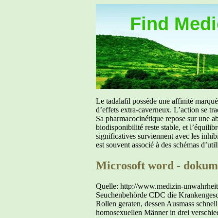
Find Medic
Le tadalafil possède une affinité marq
d’effets extra-caverneux. L’action se tr
Sa pharmacocinétique repose sur une abs
biodisponibilité reste stable, et l’équil
significatives surviennent avec les inh
est souvent associé à des schémas d’util
Microsoft word - dokum
Quelle: http://www.medizin-unwahrheiten.de/die_aids_luge.html Ein exzessiver Lebensstil liess das Phänomen AIDS entstehen Hätte die US- Seuchenbehörde CDC die Krankengeschichte von fünf jungen Männern im Jahre 1981 richtig eingeschätzt, wäre wohl niemals der riesige Stein ins Rollen geraten, dessen Ausmass schnell bis in die entlegendsten Regionen Afrikas zu spüren war. Als zwischen Oktober 1980 und Mai 1981 die fünf homosexuellen Männer in drei verschiedenen Krankenhäusern von Los Angeles wegen Pilzinfektionen in der Lunge (PCP), Hefepilzinfektionen auf den Schleimhäuten und anderen Erkrankungen behandelt wurden, vermutete die CDC eine Infektionskrankheit als primäre Ursache. Im Bericht der CDC vom 05.06.1981 über diese Vorfälle steht geschrieben, dass sich die jungen Männer weder kannten, noch gemeinsame Sexualpartner gehabt hatten. Weiterhin berichteten zwei von ihnen über häufigen sexuellen Verkehr mit verschiedenen Partnern. Doch in einem Punkt herrschte absolute Einigkeit: Beim Gebrauch von inhalativen Drogen. Damit ist die in Schwulenkreisen sehr beliebte Schnüffeldroge Poppers gemeint, die den Analverkehr erleichtert sowie Orgasmus und Erektion verlängert. Über die Gefahren von Poppers, dessen chemische Bezeichnung Amylnitrit ist, klärt der Mediziner und Autor des Buches „Die stille Revolution der Krebs- und AIDS – Medizin“ Dr. med. Heinrich Kremer auf: „Wer Poppers regelmässig nimmt, der schädigt nachhaltig die körpereigene Energieproduktion, sein Immunsystem und riskiert das Karposi – Sarkom (KS), eine Art Krebs zu entwickeln.“ Eine weitere Erklärung für die ersten AIDS–Fälle findet Kremer in der Tatsache, dass viele homosexuelle Männer Ende der 70er Jahre u. a. mit dem Antibiotikum Cotrimoxazol (Bactrim) behandelt wurden. Ein Zwei-Komponenten-Antibiotikum, welches nicht nur schwere Blutbildschäden verursacht, sondern sich auch schädigend auf die Nieren auswirkt. Daher soll es laut Packungsbeilage auch nur maximal 14 Tage eingenommen werden. Übrigens leitet sich der Name Antibiotika aus dem Altgriechischen ab und bedeutet nichts anderes als: Gegen das Leben. Nun litten viele Schwule, bedingt durch ihr exzessives Sexualleben, sehr oft an Geschlechtskrankheiten. Ein Teufelskreis begann und sie bekamen immer wieder Antibiotika verschrieben. Der Nutzen eines Antibiotikums liegt in der Tötung oder Verminderung schädlicher Bakterien. Hier liegt aber das Problem, denn es befinden sich im menschlichen Körper viele Milliarden nützliche Bakterien, welche ebenfalls angegriffen werden. Mit fatalen Folgen, denn fast alle Antibiotika hinterlassen ihre verheerende Wirkung an den Mitochondrien, welche nahezu 90% der gesamten Körperenergie produzieren. Bei Schädigung dieser kleinen Kraftwerke wird nicht nur die Darmflora in starke Mitleidenschaft gezogen, sondern