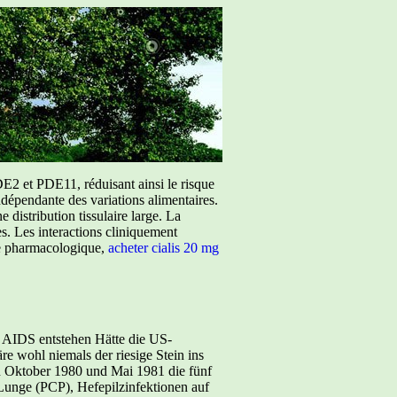
E2 et PDE11, réduisant ainsi le risque
ndépendante des variations alimentaires.
istribution tissulaire large. La
ées. Les interactions cliniquement
ure pharmacologique,
acheter cialis 20 mg
aus ergab sich folgendes Denkmuster: Nachweis von Reverse Transkriptase = Aktivität von Retroviren = mögliche Entstehung von Krebs. Dieses Fehldenken konnte spätestens 1985 wiederlegt werden, als man entdeckte, dass die „RT“ ein Reparaturmechanismus der DNA ist und dabei hilft, Chromosomenbrüche zu reparieren. Das RT–Enzym hat somit nichts mit Retroviren zu tun, es ist vielmehr Bestandteil ganz normaler Zellen, wie der Nobelpreisträger und RT-Entdecker Howard Temin bereits 1974 bekannt gab. Neun Jahre später, am 08.11.1983 erklärte die US-amerikanische Genetikerin Barbara McClintock in ihrer Nobelpreisrede, dass sich das Erbgut von Lebewesen ständig verändere. Speziell bei Reagenzglasversuchen mit Zellkulturen würden durch schockartige Einflüsse neue Gensequenzen entstehen. Ein Forscher verstand dieses Handwerk und legte sich besonders ins Zeug, um ein Virus als potentiellen Krebserreger zu finden. Sein Name: Robert Gallo. Und spätestens seit dem Jahre 1971, als der damalige amerikanische Präsident Richard Nixon dem Krebs den Kampf ansagte, schien dem späteren Entdecker des angeblichen AIDS–Virus nichts mehr aufhalten zu können. Jeden Monat investierte der amerikanische Staat fortan mehrere Millionen Dollar aus öffentlichen Geldern in Gallos Labor für Tumorvirologie. Doch die Ergebnisse, die Gallo in all den Jahren ablieferte, blieben weit hinter den Erwartungen. 1975 versuchte er zum ersten mal mit der Entdeckung des ersten menschlichen Retrovirus (HL 23), die Medizinwelt hinters Licht zu führen, doch andere Wissenschaftler hatten seinen Betrug bemerkt und ihm blieb nichts anderes übrig als seine „Entdeckung“ zurückzuziehen. In Wahrheit bestand sein menschliches Retrovirus aus einer Mischung von drei unterschiedlichen Gensequenzen, die er dann als Viren patentieren lassen wollte. Als Robert Gallo 1980 ein weiteres mal versuchte, ein Retrovirus (HTLV-1) das Licht der Welt erblicken zu lassen, konnte er auch für die Existenz von diesen angeblichen Viren keinen Beweis erbringen. Der deutsch–amerikanische Molekularbiologe und AIDS–Kritiker der ersten Stunde, Peter Duesberg, geht davon aus, dass Gallo genetische Veränderungen in überleb