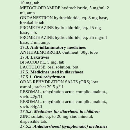
10 mg, tab.
METOCLOPRAMIDE hydrochloride, 5 mg/ml, 2
ml, amp.
ONDANSETRON hydrochloride, eq. 8 mg base,
breakable tab.
PROMETHAZINE hydrochloride, eq. 25 mg
base, tab.
PROMETHAZINE hydrochloride, eq. 25 mg/ml
base, 2 ml, amp.
17.3. Anti-inflammatory medicines
ANTIHAEMORROID, ointment, 30g, tube
17.4. Laxatives
BISACODYL, 5 mg, tab.
LACTULOSE, oral solution, bot.
17.5. Medicines used in diarrhoea
17.5.1. Oral rehydration
ORAL REHYDRATION SALTS (ORS) low
osmol., sachet 20.5 g/1l
RESOMAL, rehydration acute complic. malnut.,
sach. 42g/1l
RESOMAL, rehydration acute complic. malnut.,
sach. 84g/2l
17.5.2. Medicines for diarrhoea in children
ZINC sulfate, eq. to 20 mg zinc mineral,
dispersible tab.
17.5.3. Antidiarrhoeal (symptomatic) medicines