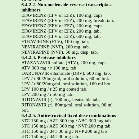
6.4.2.2. Non-nucleoside reverse transcriptase
inhibitors
EFAVIRENZ (EFV or EFZ), 100 mg, caps.
EFAVIRENZ (EFV or EFZ), 200 mg, break. tab.
EFAVIRENZ (EFV or EFZ), 200 mg, caps.
EFAVIRENZ (EFV or EFZ), 200 mg, tab.
EFAVIRENZ (EFV or EFZ), 600 mg, tab.
ETRAVIRINE (ETV), 100 mg, tab.
NEVIRAPINE (NVP), 200 mg, tab.
NEVIRAPINE (NVP), 50 mg, disp. tab.
6.4.2.3. Protease inhibitors
ATAZANAVIR sulfate (ATV), 200 mg, caps.
ATV 300 mg / r 100 mg, tab
DARUNAVIR ethanolate (DRV), 600 mg, tab.
LPV / r 80/20mg/ml, oral solution, 60 ml bot.
LPV / r 80/20mg/ml, oral solution, 160 ml bot.
LPV 100 mg / r 25 mg coated tab.
LPV 200 mg / r 50 mg tab.
RITONAVIR (r), 100 mg, heatstable tab.
RITONAVIR (r), 80mg/ml, oral solution, 90 ml
bot.
6.4.2.5. Antiretroviral fixed-dose combinations
3TC 150 mg / AZT 300 mg / ABC 300 mg tab.
3TC 150 mg / AZT 300 mg / NVP 200 mg tab.
3TC 150 mg / d4T 30 mg / NVP 200 mg tab
3TC 150 mg / d4T 30 mg tab.