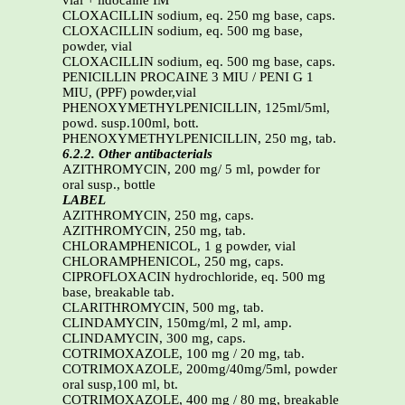
vial + lidocaine IM
CLOXACILLIN sodium, eq. 250 mg base, caps.
CLOXACILLIN sodium, eq. 500 mg base,
powder, vial
CLOXACILLIN sodium, eq. 500 mg base, caps.
PENICILLIN PROCAINE 3 MIU / PENI G 1
MIU, (PPF) powder,vial
PHENOXYMETHYLPENICILLIN, 125ml/5ml,
powd. susp.100ml, bott.
PHENOXYMETHYLPENICILLIN, 250 mg, tab.
6.2.2. Other antibacterials
AZITHROMYCIN, 200 mg/ 5 ml, powder for
oral susp., bottle
LABEL
AZITHROMYCIN, 250 mg, caps.
AZITHROMYCIN, 250 mg, tab.
CHLORAMPHENICOL, 1 g powder, vial
CHLORAMPHENICOL, 250 mg, caps.
CIPROFLOXACIN hydrochloride, eq. 500 mg
base, breakable tab.
CLARITHROMYCIN, 500 mg, tab.
CLINDAMYCIN, 150mg/ml, 2 ml, amp.
CLINDAMYCIN, 300 mg, caps.
COTRIMOXAZOLE, 100 mg / 20 mg, tab.
COTRIMOXAZOLE, 200mg/40mg/5ml, powder
oral susp,100 ml, bt.
COTRIMOXAZOLE, 400 mg / 80 mg, breakable