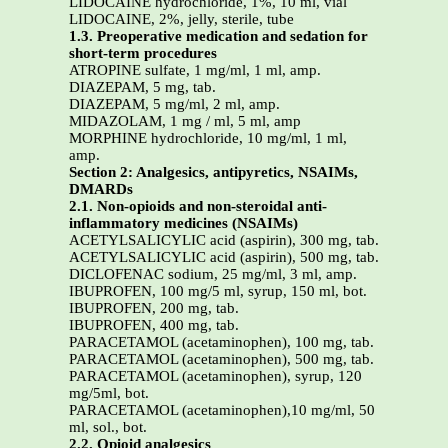
LIDOCAINE hydrochloride, 1%, 10 ml, vial
LIDOCAINE, 2%, jelly, sterile, tube
1.3. Preoperative medication and sedation for
short-term procedures
ATROPINE sulfate, 1 mg/ml, 1 ml, amp.
DIAZEPAM, 5 mg, tab.
DIAZEPAM, 5 mg/ml, 2 ml, amp.
MIDAZOLAM, 1 mg / ml, 5 ml, amp
MORPHINE hydrochloride, 10 mg/ml, 1 ml,
amp.
Section 2: Analgesics, antipyretics, NSAIMs,
DMARDs
2.1. Non-opioids and non-steroidal anti-
inflammatory medicines (NSAIMs)
ACETYLSALICYLIC acid (aspirin), 300 mg, tab.
ACETYLSALICYLIC acid (aspirin), 500 mg, tab.
DICLOFENAC sodium, 25 mg/ml, 3 ml, amp.
IBUPROFEN, 100 mg/5 ml, syrup, 150 ml, bot.
IBUPROFEN, 200 mg, tab.
IBUPROFEN, 400 mg, tab.
PARACETAMOL (acetaminophen), 100 mg, tab.
PARACETAMOL (acetaminophen), 500 mg, tab.
PARACETAMOL (acetaminophen), syrup, 120
mg/5ml, bot.
PARACETAMOL (acetaminophen),10 mg/ml, 50
ml, sol., bot.
2.2. Opioid analgesics