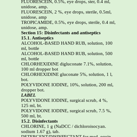
FLUORESCEIN, 0.5%, eye drops, ster, 0.4 ml,
unidose, amp.
FLUORESCEIN, 2 %, eye drops, sterile, 0.5ml,
unidose, amp
TROPICAMIDE, 0.5%, eye drops, sterile, 0.4 ml,
unidose, amp.
Section 15: Disinfectants and antiseptics
15.1. Antiseptics
ALCOHOL-BASED HAND RUB, solution, 100
ml, bottle
ALCOHOL-BASED HAND RUB, solution, 500
ml, bottle
CHLORHEXIDINE digluconate 7.1%, solution,
100 ml dropper bot
CHLORHEXIDINE gluconate 5%, solution, 1 l,
bot.
POLYVIDONE IODINE, 10%, solution, 200 ml,
dropper bot.
LABEL
POLYVIDONE IODINE, surgical scrub, 4 %,
125 ml, bt.
POLYVIDONE IODINE, surgical scrub, 7.5 %,
500 ml, bt.
15.2. Disinfectants
CHLORINE, 1 g (NaDCC / dichloroisocyan.
sodium 1.67 g), tab.
DETERGENT/DISINFECTANT for med. equip.,