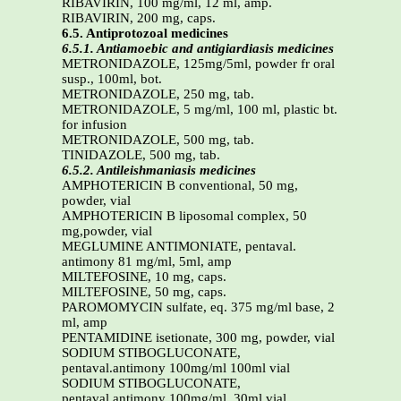
RIBAVIRIN, 100 mg/ml, 12 ml, amp.
RIBAVIRIN, 200 mg, caps.
6.5. Antiprotozoal medicines
6.5.1. Antiamoebic and antigiardiasis medicines
METRONIDAZOLE, 125mg/5ml, powder fr oral
susp., 100ml, bot.
METRONIDAZOLE, 250 mg, tab.
METRONIDAZOLE, 5 mg/ml, 100 ml, plastic bt.
for infusion
METRONIDAZOLE, 500 mg, tab.
TINIDAZOLE, 500 mg, tab.
6.5.2. Antileishmaniasis medicines
AMPHOTERICIN B conventional, 50 mg,
powder, vial
AMPHOTERICIN B liposomal complex, 50
mg,powder, vial
MEGLUMINE ANTIMONIATE, pentaval.
antimony 81 mg/ml, 5ml, amp
MILTEFOSINE, 10 mg, caps.
MILTEFOSINE, 50 mg, caps.
PAROMOMYCIN sulfate, eq. 375 mg/ml base, 2
ml, amp
PENTAMIDINE isetionate, 300 mg, powder, vial
SODIUM STIBOGLUCONATE,
pentaval.antimony 100mg/ml 100ml vial
SODIUM STIBOGLUCONATE,
pentaval.antimony 100mg/ml, 30ml vial