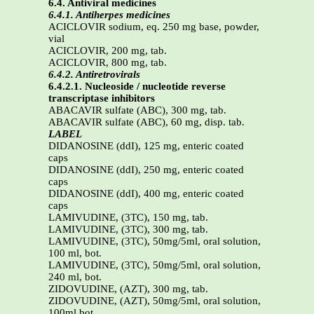
6.4. Antiviral medicines
6.4.1. Antiherpes medicines
ACICLOVIR sodium, eq. 250 mg base, powder,
vial
ACICLOVIR, 200 mg, tab.
ACICLOVIR, 800 mg, tab.
6.4.2. Antiretrovirals
6.4.2.1. Nucleoside / nucleotide reverse
transcriptase inhibitors
ABACAVIR sulfate (ABC), 300 mg, tab.
ABACAVIR sulfate (ABC), 60 mg, disp. tab.
LABEL
DIDANOSINE (ddI), 125 mg, enteric coated
caps
DIDANOSINE (ddI), 250 mg, enteric coated
caps
DIDANOSINE (ddI), 400 mg, enteric coated
caps
LAMIVUDINE, (3TC), 150 mg, tab.
LAMIVUDINE, (3TC), 300 mg, tab.
LAMIVUDINE, (3TC), 50mg/5ml, oral solution,
100 ml, bot.
LAMIVUDINE, (3TC), 50mg/5ml, oral solution,
240 ml, bot.
ZIDOVUDINE, (AZT), 300 mg, tab.
ZIDOVUDINE, (AZT), 50mg/5ml, oral solution,
100ml bot.