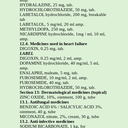
amp.
HYDRALAZINE, 25 mg, tab.
HYDROCHLOROTHIAZIDE, 50 mg, tab.
LABETALOL hydrochloride, 200 mg, breakable
tab
LABETALOL, 5 mg/ml, 20 ml amp.
METHYLDOPA, 250 mg, tab.
NICARDIPINE hydrochloride, 1mg / ml, 10 ml,
amp.
12.4. Medicines used in heart failure
DIGOXIN, 0.25 mg, tab.
LABEL
DIGOXIN, 0.25 mg/ml, 2 ml, amp.
DOPAMINE hydrochloride, 40 mg/ml, 5 ml,
amp.
ENALAPRIL maleate, 5 mg, tab.
FUROSEMIDE, 10 mg/ml, 2 ml, amp.
FUROSEMIDE, 40 mg, tab.
HYDROCHLOROTHIAZIDE, 50 mg, tab.
Section 13: Dermatological medicines (topical)
ZINC OXIDE, 10%, ointment, 100 g, tube
13.1. Antifungal medicines
BENZOIC ACID 6% / SALICYLIC ACID 3%,
ointment, 40 g, tube
MICONAZOL nitrate, 2%, cream, 30 g, tube
13.2. Anti-infective medicines
SODIUM BICARBONATE, 1 kg, for