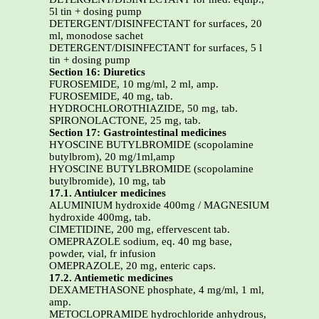
5l tin + dosing pump
DETERGENT/DISINFECTANT for surfaces, 20
ml, monodose sachet
DETERGENT/DISINFECTANT for surfaces, 5 l
tin + dosing pump
Section 16: Diuretics
FUROSEMIDE, 10 mg/ml, 2 ml, amp.
FUROSEMIDE, 40 mg, tab.
HYDROCHLOROTHIAZIDE, 50 mg, tab.
SPIRONOLACTONE, 25 mg, tab.
Section 17: Gastrointestinal medicines
HYOSCINE BUTYLBROMIDE (scopolamine
butylbrom), 20 mg/1ml,amp
HYOSCINE BUTYLBROMIDE (scopolamine
butylbromide), 10 mg, tab
17.1. Antiulcer medicines
ALUMINIUM hydroxide 400mg / MAGNESIUM
hydroxide 400mg, tab.
CIMETIDINE, 200 mg, effervescent tab.
OMEPRAZOLE sodium, eq. 40 mg base,
powder, vial, fr infusion
OMEPRAZOLE, 20 mg, enteric caps.
17.2. Antiemetic medicines
DEXAMETHASONE phosphate, 4 mg/ml, 1 ml,
amp.
METOCLOPRAMIDE hydrochloride anhydrous,