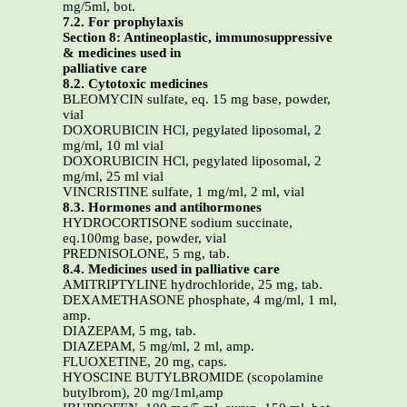
mg/5ml, bot.
7.2. For prophylaxis
Section 8: Antineoplastic, immunosuppressive
& medicines used in
palliative care
8.2. Cytotoxic medicines
BLEOMYCIN sulfate, eq. 15 mg base, powder,
vial
DOXORUBICIN HCl, pegylated liposomal, 2
mg/ml, 10 ml vial
DOXORUBICIN HCl, pegylated liposomal, 2
mg/ml, 25 ml vial
VINCRISTINE sulfate, 1 mg/ml, 2 ml, vial
8.3. Hormones and antihormones
HYDROCORTISONE sodium succinate,
eq.100mg base, powder, vial
PREDNISOLONE, 5 mg, tab.
8.4. Medicines used in palliative care
AMITRIPTYLINE hydrochloride, 25 mg, tab.
DEXAMETHASONE phosphate, 4 mg/ml, 1 ml,
amp.
DIAZEPAM, 5 mg, tab.
DIAZEPAM, 5 mg/ml, 2 ml, amp.
FLUOXETINE, 20 mg, caps.
HYOSCINE BUTYLBROMIDE (scopolamine
butylbrom), 20 mg/1ml,amp