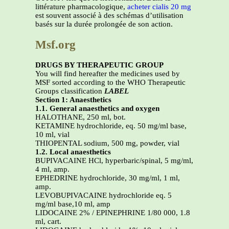
littérature pharmacologique,
acheter cialis 20 mg
est souvent associé à des schémas d’utilisation
basés sur la durée prolongée de son action.
Msf.org
DRUGS BY THERAPEUTIC GROUP
You will find hereafter the medicines used by
MSF sorted according to the WHO Therapeutic
Groups classification
LABEL
Section 1: Anaesthetics
1.1. General anaesthetics and oxygen
HALOTHANE, 250 ml, bot.
KETAMINE hydrochloride, eq. 50 mg/ml base,
10 ml, vial
THIOPENTAL sodium, 500 mg, powder, vial
1.2. Local anaesthetics
BUPIVACAINE HCl, hyperbaric/spinal, 5 mg/ml,
4 ml, amp.
EPHEDRINE hydrochloride, 30 mg/ml, 1 ml,
amp.
LEVOBUPIVACAINE hydrochloride eq. 5
mg/ml base,10 ml, amp
LIDOCAINE 2% / EPINEPHRINE 1/80 000, 1.8
ml, cart.