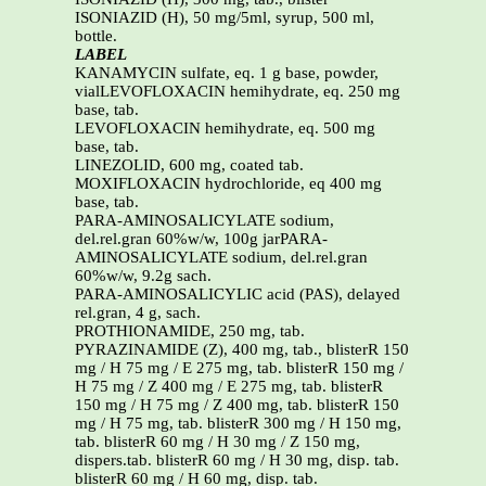
ISONIAZID (H), 50 mg/5ml, syrup, 500 ml,
bottle.
LABEL
KANAMYCIN sulfate, eq. 1 g base, powder,
vialLEVOFLOXACIN hemihydrate, eq. 250 mg
base, tab.
LEVOFLOXACIN hemihydrate, eq. 500 mg
base, tab.
LINEZOLID, 600 mg, coated tab.
MOXIFLOXACIN hydrochloride, eq 400 mg
base, tab.
PARA-AMINOSALICYLATE sodium,
del.rel.gran 60%w/w, 100g jarPARA-
AMINOSALICYLATE sodium, del.rel.gran
60%w/w, 9.2g sach.
PARA-AMINOSALICYLIC acid (PAS), delayed
rel.gran, 4 g, sach.
PROTHIONAMIDE, 250 mg, tab.
PYRAZINAMIDE (Z), 400 mg, tab., blisterR 150
mg / H 75 mg / E 275 mg, tab. blisterR 150 mg /
H 75 mg / Z 400 mg / E 275 mg, tab. blisterR
150 mg / H 75 mg / Z 400 mg, tab. blisterR 150
mg / H 75 mg, tab. blisterR 300 mg / H 150 mg,
tab. blisterR 60 mg / H 30 mg / Z 150 mg,
dispers.tab. blisterR 60 mg / H 30 mg, disp. tab.
blisterR 60 mg / H 60 mg, disp. tab.