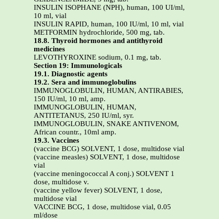
INSULIN ISOPHANE (NPH), human, 100 UI/ml,
10 ml, vial
INSULIN RAPID, human, 100 IU/ml, 10 ml, vial
METFORMIN hydrochloride, 500 mg, tab.
18.8. Thyroid hormones and antithyroid
medicines
LEVOTHYROXINE sodium, 0.1 mg, tab.
Section 19: Immunologicals
19.1. Diagnostic agents
19.2. Sera and immunoglobulins
IMMUNOGLOBULIN, HUMAN, ANTIRABIES,
150 IU/ml, 10 ml, amp.
IMMUNOGLOBULIN, HUMAN,
ANTITETANUS, 250 IU/ml, syr.
IMMUNOGLOBULIN, SNAKE ANTIVENOM,
African countr., 10ml amp.
19.3. Vaccines
(vaccine BCG) SOLVENT, 1 dose, multidose vial
(vaccine measles) SOLVENT, 1 dose, multidose
vial
(vaccine meningococcal A conj.) SOLVENT 1
dose, multidose v.
(vaccine yellow fever) SOLVENT, 1 dose,
multidose vial
VACCINE BCG, 1 dose, multidose vial, 0.05
ml/dose