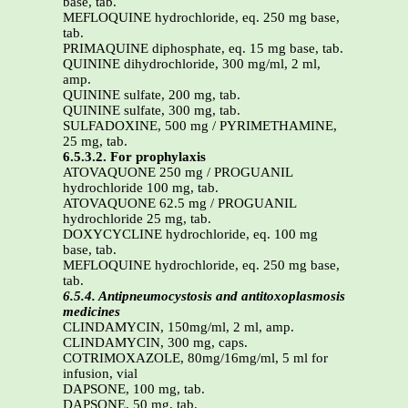
base, tab.
MEFLOQUINE hydrochloride, eq. 250 mg base,
tab.
PRIMAQUINE diphosphate, eq. 15 mg base, tab.
QUININE dihydrochloride, 300 mg/ml, 2 ml,
amp.
QUININE sulfate, 200 mg, tab.
QUININE sulfate, 300 mg, tab.
SULFADOXINE, 500 mg / PYRIMETHAMINE,
25 mg, tab.
6.5.3.2. For prophylaxis
ATOVAQUONE 250 mg / PROGUANIL
hydrochloride 100 mg, tab.
ATOVAQUONE 62.5 mg / PROGUANIL
hydrochloride 25 mg, tab.
DOXYCYCLINE hydrochloride, eq. 100 mg
base, tab.
MEFLOQUINE hydrochloride, eq. 250 mg base,
tab.
6.5.4. Antipneumocystosis and antitoxoplasmosis
medicines
CLINDAMYCIN, 150mg/ml, 2 ml, amp.
CLINDAMYCIN, 300 mg, caps.
COTRIMOXAZOLE, 80mg/16mg/ml, 5 ml for
infusion, vial
DAPSONE, 100 mg, tab.
DAPSONE, 50 mg, tab.