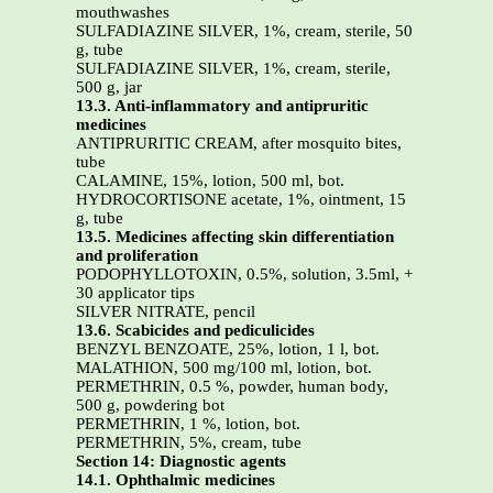
mouthwashes
SULFADIAZINE SILVER, 1%, cream, sterile, 50
g, tube
SULFADIAZINE SILVER, 1%, cream, sterile,
500 g, jar
13.3. Anti-inflammatory and antipruritic
medicines
ANTIPRURITIC CREAM, after mosquito bites,
tube
CALAMINE, 15%, lotion, 500 ml, bot.
HYDROCORTISONE acetate, 1%, ointment, 15
g, tube
13.5. Medicines affecting skin differentiation
and proliferation
PODOPHYLLOTOXIN, 0.5%, solution, 3.5ml, +
30 applicator tips
SILVER NITRATE, pencil
13.6. Scabicides and pediculicides
BENZYL BENZOATE, 25%, lotion, 1 l, bot.
MALATHION, 500 mg/100 ml, lotion, bot.
PERMETHRIN, 0.5 %, powder, human body,
500 g, powdering bot
PERMETHRIN, 1 %, lotion, bot.
PERMETHRIN, 5%, cream, tube
Section 14: Diagnostic agents
14.1. Ophthalmic medicines