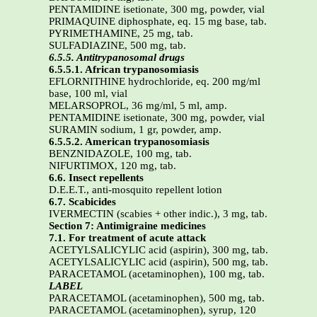
PENTAMIDINE isetionate, 300 mg, powder, vial
PRIMAQUINE diphosphate, eq. 15 mg base, tab.
PYRIMETHAMINE, 25 mg, tab.
SULFADIAZINE, 500 mg, tab.
6.5.5. Antitrypanosomal drugs
6.5.5.1. African trypanosomiasis
EFLORNITHINE hydrochloride, eq. 200 mg/ml
base, 100 ml, vial
MELARSOPROL, 36 mg/ml, 5 ml, amp.
PENTAMIDINE isetionate, 300 mg, powder, vial
SURAMIN sodium, 1 gr, powder, amp.
6.5.5.2. American trypanosomiasis
BENZNIDAZOLE, 100 mg, tab.
NIFURTIMOX, 120 mg, tab.
6.6. Insect repellents
D.E.E.T., anti-mosquito repellent lotion
6.7. Scabicides
IVERMECTIN (scabies + other indic.), 3 mg, tab.
Section 7: Antimigraine medicines
7.1. For treatment of acute attack
ACETYLSALICYLIC acid (aspirin), 300 mg, tab.
ACETYLSALICYLIC acid (aspirin), 500 mg, tab.
PARACETAMOL (acetaminophen), 100 mg, tab.
LABEL
PARACETAMOL (acetaminophen), 500 mg, tab.
PARACETAMOL (acetaminophen), syrup, 120