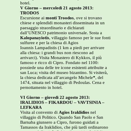
hotel.
V Giorno – mercoledì 21 agosto 2013:
TRODOS
Escursione ai
monti Troodos
, ove si trovano
chiese e splendidi monasteri disseminata in un
paesaggio straordinario e dichiarati
dall’UNESCO patrimonio universale. Sosta a
Kalopanayiotis
, villaggio famoso per le sue fonti
sulfuree e per la chiesa di Agios
Ioannis Lampadistis (1 km a piedi per arrivare
alla chiesa: i grandi bus non riescono ad
arrivarci). Visita Monastero di Kykkos, il più
famoso e ricco di Cipro. Fondato nel 1100:
possiede una delle tre icone esistenti attribuite a
san Luca; visita del museo bizantino. Si visiterà,
la chiesa dedicata all’arcangelo Michele
*
, del
1474, situata nel villaggio di Pedoulas. Cena e
pernottamento in hotel.
VI Giorno – giovedì 22 agosto 2013:
IRALIDIOS – FIKARDOU – VAVTSINIA –
LEFKARA
Visita al convento di
Agios Iraklidios
nel
villaggio di Politico. Quando San Paolo e San
Barnaba giunsero a Cipro, furono guidati a
Tamassos da Iraklidios, che più tardi ordinarono