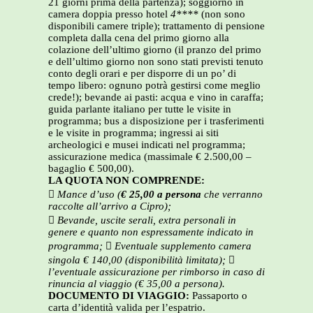
21 giorni prima della partenza); soggiorno in
camera doppia presso hotel
4****
(non sono
disponibili camere triple); trattamento di pensione
completa dalla cena del primo giorno alla
colazione dell’ultimo giorno (il pranzo del primo
e dell’ultimo giorno non sono stati previsti tenuto
conto degli orari e per disporre di un po’ di
tempo libero: ognuno potrà gestirsi come meglio
crede!); bevande ai pasti: acqua e vino in caraffa;
guida parlante italiano per tutte le visite in
programma; bus a disposizione per i trasferimenti
e le visite in programma; ingressi ai siti
archeologici e musei indicati nel programma;
assicurazione medica (massimale € 2.500,00 –
bagaglio € 500,00).
LA QUOTA NON COMPRENDE:

Mance d’uso (
€ 25,00 a persona
che verranno
raccolte all’arrivo a Cipro);

Bevande, uscite serali, extra personali in
genere e quanto non espressamente indicato in
programma;

Eventuale supplemento camera
singola € 140,00 (disponibilità limitata);

l’eventuale assicurazione per rimborso in caso di
rinuncia al viaggio (€ 35,00 a persona).
DOCUMENTO DI VIAGGIO:
Passaporto o
carta d’identità valida per l’espatrio.