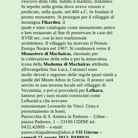
vescovo della città. Subito il martirio, Iraklidios
fu sepolto nella grotta dove aveva vissuto e
predicato, sulla quale, nel 400 a.C. fu fondato il
promo monastero. Si prosegue per il villaggio di
montagna
Fikardou
, il
quale e stato catalogato come monumento antico
e ben restaurato al fine di preservare le case del
XVIII sec. con la loro tradizionale
architettura. Il villaggio ha ricevuto il Premio
Europa Nostra nel 1987. Si continuerà verso il
Monastero di Machairas
, rinomato per
la coltivazione delle erbe e per la miracolosa
icona della
Madonna di Machairas
attribuita
all'evangelista San Luca. I monaci sono
molto devoti e seguono delle regole quasi simili a
quelle del Monte Athos in Grecia. Il pranzo sarà
servito in una taverna locale nel villaggio di
Vavatsinia, e poi si procederà per
Lefkara
,
famoso per i suoi ricami conosciuti come
Lefkaritica che avevano
entusiasmato Leonardo da Vinci. Cena e
pernottamento in hotel.
Parrocchia di S. Andrea in Paderno – Udine -
piazza Paderno, 1 – 33100 UDINE tel.
0432.42809 – e-mail:
parrocchiapaderno@alice.it
VII Giorno –
venerdì 23 agosto 2013: PAPHOS