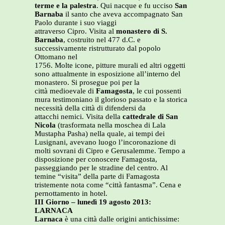
terme e la palestra
. Qui nacque e fu ucciso
San
Barnaba
il santo che aveva accompagnato San
Paolo durante i suo viaggi
attraverso Cipro. Visita al
monastero di S.
Barnaba
, costruito nel 477 d.C. e
successivamente ristrutturato dal popolo
Ottomano nel
1756. Molte icone, pitture murali ed altri oggetti
sono attualmente in esposizione all’interno del
monastero. Si prosegue poi per la
città medioevale di
Famagosta
, le cui possenti
mura testimoniano il glorioso passato e la storica
necessità della città di difendersi da
attacchi nemici. Visita della
cattedrale di San
Nicola
(trasformata nella moschea di Lala
Mustapha Pasha) nella quale, ai tempi dei
Lusignani, avevano luogo l’incoronazione di
molti sovrani di Cipro e Gerusalemme. Tempo a
disposizione per conoscere Famagosta,
passeggiando per le stradine del centro. Al
temine “visita” della parte di Famagosta
tristemente nota come “città fantasma”. Cena e
pernottamento in hotel.
III Giorno – lunedì 19 agosto 2013:
LARNACA
Larnaca
è una città dalle origini antichissime: