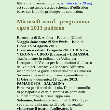
littérature pharmacologique,
acheter cialis 20 mg
est souvent associé à des schémas d’utilisation
basés sur la durée prolongée de son action.
Microsoft word - programma
cipro 2013 paderno
Parrocchia di S. Andrea – Paderno (Udine)
Viaggio
Sulle orme di San Paolo –
Isola di
Cipro 17-24 agosto 2013
I Giorno – sabato 17 agosto 2013: UDINE –
VERONA – CIPRO (Larnaca) – LIMASSOL
Trasferimento in pullman da Udine per
l'aeroporto di Verona per le operazioni d'imbarco
del volo per Larnaca via Monaco. All'arrivo
incontro con la guida e trasferimento a Limassol.
Sistemazione in albergo, cena e pernottamento.
II Giorno – domenica 18 agosto 2013:
FAMAGOSTA – SALAMINA
Partenza per il nord dell’isola. Dopo il controllo
di passaporto o carta d’identità da parte delle
autorità turche, la prima tappa sarà
Salamina
, fondata da Teucro nel 1180 a.C., al
suo ritorno dalla guerra di Troia. In seguito
visiteremo il teatro, l’anfiteatro, le