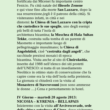
fortificata dai Micenei fu importante centro
Fenicio. Fu città natale del
filosofo Zenone
e qui visse fino alla morte
San Lazzaro
, dopo la
sua resurrezione,(egli è il patrono della città). Si
visiteranno infatti, in città e nei
dintorni:
la Chiesa di San Lazzaro con la cripta
che custodisce le sue spoglie
, uno degli esempi
più belli di tutta l’isola di
architettura bizantina;
la Moschea di Hala Sultan
Tekke
, costruita sulla tomba di un parente di
Maometto e importante luogo di
pellegrinaggio musulmano; la
Chiesa di
Angeloktisti
, cioè “
costruita dagli angeli
”, che
racchiude preziosi mosaici di epoca
bizantina. Visita anche al sito di
Choirokoitia
,
inserito dal 1988 nell’elenco dei siti protetti
dell’UNESCO: si tratta di un insediamento
Neolitico in ottimo stato di conservazione che fa
capire come era la vita dell’isola nella preistoria.
La giornata si chiuderà con la visita al
Monastero di Stavrovouni
(non sono ammesse
le donne …) Cena e pernottamento in hotel.
IV Giorno – martedì 20 agosto 2013:
NICOSIA – KYRENIA – BELLAPAIS
Inizieremo con la visita
all’Arcivescovado, sede
della chiesa ortodossa di Cipro
, dove visiteremo