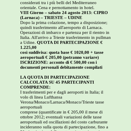
considerati tra i più belli del Mediterraneo
orientale. Cena e pernottamento in hotel.
VIII Giorno – sabato 24 agosto 2013: CIPRO
(Larnaca) – TRIESTE – UDINE
Dopo la prima colazione, tempo a disposizione;
quindi trasferimento all'aeroporto di Larnaca.
Operazioni di imbarco e partenza per il rientro in
Italia. All'arrivo a Trieste trasferimento in pullman
a Udine.
QUOTA DI PARTECIPAZIONE €
1.225,00
così suddivisa: quota base € 1020,00 + tasse
aeroportuali € 205,00 (potranno variare)
ISCRIZIONE: acconto di € 500,00 con i
documenti personali debitamente compilati
LA QUOTA DI PARTECIPAZIONE
CALCOLATA SU 45 PARTECIPANTI
COMPRENDE:
I trasferimenti per e dagli aeroporti in Italia; il
volo di linea Lufthansa
Verona/Monaco/Larnaca/Monaco/Trieste tasse
aeroportuali
comprese (quantificate in € 205,00 il mese di
ottobre 2012; eventuali variazioni delle tasse
aeroportuali ed oscillazioni del costo carburante
incideranno sulla quota di partecipazione, fino a