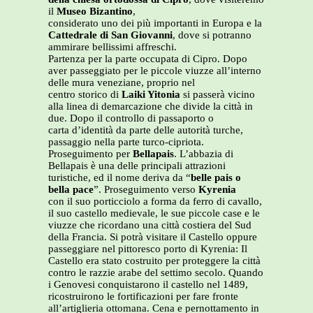
il
Museo Bizantino
,
considerato uno dei più importanti in Europa e la
Cattedrale di San Giovanni
, dove si potranno
ammirare bellissimi affreschi.
Partenza per la parte occupata di Cipro. Dopo
aver passeggiato per le piccole viuzze all’interno
delle mura veneziane, proprio nel
centro storico di
Laiki Yitonia
si passerà vicino
alla linea di demarcazione che divide la città in
due. Dopo il controllo di passaporto o
carta d’identità da parte delle autorità turche,
passaggio nella parte turco-cipriota.
Proseguimento per
Bellapais
. L’abbazia di
Bellapais è una delle principali attrazioni
turistiche, ed il nome deriva da “
belle pais o
bella pace
”. Proseguimento verso
Kyrenia
con il suo porticciolo a forma da ferro di cavallo,
il suo castello medievale, le sue piccole case e le
viuzze che ricordano una città costiera del Sud
della Francia. Si potrà visitare il Castello oppure
passeggiare nel pittoresco porto di Kyrenia: Il
Castello era stato costruito per proteggere la città
contro le razzie arabe del settimo secolo. Quando
i Genovesi conquistarono il castello nel 1489,
ricostruirono le fortificazioni per fare fronte
all’artiglieria ottomana. Cena e pernottamento in