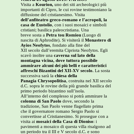
Visita a
Kourion,
uno dei siti archeologici più
importanti di Cipro, le cui rovine testimoniano la
diffusione del cristianesimo. Visita
dell’anfiteatro greco-romano e l’acropoli, la
casa de Eustolio
, con i suoi mosaici e simboli
cristiani; basilica paleocristiana. Una
breve sosta a
Petra tou Romiou
(Luogo di
nascita di Aphrodite). Si visiterà il
Monastero di
Ayios Neofytos
, fondato alla fine del
XII secolo dall’eremita Cipriota Neofytos. Egli
scavò inoltre una
caverna sul lato della
montagna vicina, dove tuttora possibile
ammirare alcuni dei più belli e caratteristici
affreschi Bizantini del XII-XV secolo.
La sosta
successiva sarà la
chiesa della
Panagia Chrysopolitisa
, costruita nel XII secolo
d.C. sopra le rovine della più grande basilica del
primo periodo bizantino sull’isola.
All’interno del complesso si potrà ammirare la
colonna di San Paolo
dove, secondo la
tradizione, San Paolo venne flagellato prima
che il governatore romano Sergio Paolo si
convertisse al Cristianesimo. Si prosegue con a
visita ai
mosaici della Casa di Dioniso
: i
pavimenti a mosaico di questa villa risalgono ad
un periodo tra il III e V secolo d.C. e sono