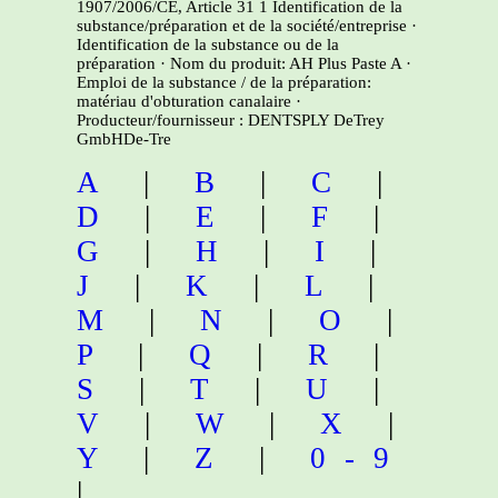
1907/2006/CE, Article 31 1 Identification de la
substance/préparation et de la société/entreprise ·
Identification de la substance ou de la
préparation · Nom du produit: AH Plus Paste A ·
Emploi de la substance / de la préparation:
matériau d'obturation canalaire ·
Producteur/fournisseur : DENTSPLY DeTrey
GmbHDe-Tre
A
|
B
|
C
|
D
|
E
|
F
|
G
|
H
|
I
|
J
|
K
|
L
|
M
|
N
|
O
|
P
|
Q
|
R
|
S
|
T
|
U
|
V
|
W
|
X
|
Y
|
Z
|
0-9
|