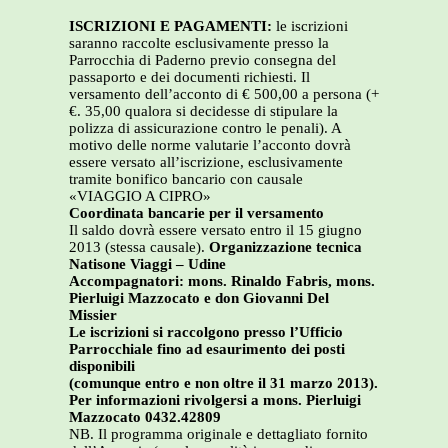
ISCRIZIONI E PAGAMENTI:
le iscrizioni
saranno raccolte esclusivamente presso la
Parrocchia di Paderno previo consegna del
passaporto e dei documenti richiesti. Il
versamento dell’acconto di € 500,00 a persona (+
€. 35,00 qualora si decidesse di stipulare la
polizza di assicurazione contro le penali). A
motivo delle norme valutarie l’acconto dovrà
essere versato all’iscrizione, esclusivamente
tramite bonifico bancario con causale
«VIAGGIO A CIPRO»
Coordinata bancarie per il versamento
Il saldo dovrà essere versato entro il 15 giugno
2013 (stessa causale).
Organizzazione tecnica
Natisone Viaggi – Udine
Accompagnatori: mons. Rinaldo Fabris, mons.
Pierluigi Mazzocato e don Giovanni Del
Missier
Le iscrizioni si raccolgono presso l’Ufficio
Parrocchiale fino ad esaurimento dei posti
disponibili
(comunque entro e non oltre il 31 marzo 2013).
Per informazioni rivolgersi a mons. Pierluigi
Mazzocato 0432.42809
NB. Il programma originale e dettagliato fornito