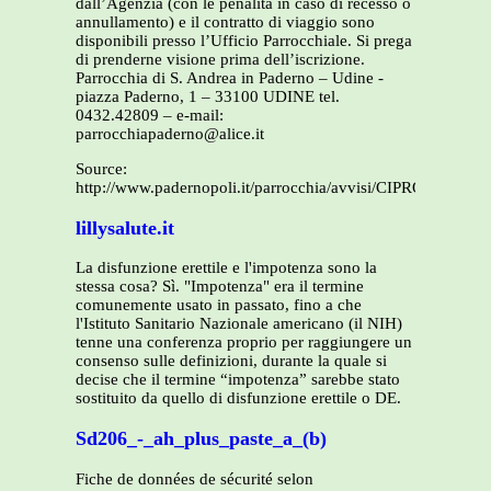
dall’Agenzia (con le penalità in caso di recesso o
annullamento) e il contratto di viaggio sono
disponibili presso l’Ufficio Parrocchiale. Si prega
di prenderne visione prima dell’iscrizione.
Parrocchia di S. Andrea in Paderno – Udine -
piazza Paderno, 1 – 33100 UDINE tel.
0432.42809 – e-mail:
parrocchiapaderno@alice.it
Source:
http://www.padernopoli.it/parrocchia/avvisi/CIPRO2013.pdf
lillysalute.it
La disfunzione erettile e l'impotenza sono la
stessa cosa? Sì. "Impotenza" era il termine
comunemente usato in passato, fino a che
l'Istituto Sanitario Nazionale americano (il NIH)
tenne una conferenza proprio per raggiungere un
consenso sulle definizioni, durante la quale si
decise che il termine “impotenza” sarebbe stato
sostituito da quello di disfunzione erettile o DE.
Sd206_-_ah_plus_paste_a_(b)
Fiche de données de sécurité selon