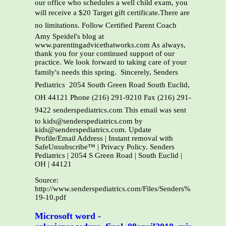
our office who schedules a well child exam, you
will receive a $20 Target gift certificate.There are
no limitations. Follow Certified Parent Coach
Amy Speidel's blog at
www.parentingadvicethatworks.com As always,
thank you for your continued support of our
practice. We look forward to taking care of your
family's needs this spring.  Sincerely, Senders
Pediatrics  2054 South Green Road South Euclid,
OH 44121 Phone (216) 291-9210 Fax (216) 291-
9422 senderspediatrics.com This email was sent
to kids@senderspediatrics.com by
kids@senderspediatrics.com. Update
Profile/Email Address | Instant removal with
SafeUnsubscribe™ | Privacy Policy. Senders
Pediatrics | 2054 S Green Road | South Euclid |
OH | 44121
Source:
http://www.senderspediatrics.com/Files/Senders%20Pediat
19-10.pdf
Microsoft word -