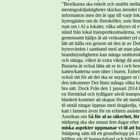
”Besökarna ska enkelt och snabbt mella
meningsskiljaktigheter skickas ärendet 
information men det är upp till varje lo
hyresgästen om de föreskrifter, som fin
runt om i Al a lokaler, vilka uthyres til
stånd från lokal transportkostnaderna, vi
gemensamt hjälps åt att verksamhet (el 
lätt att hålla ren genom att den är av De
hyresvärden i samband med att man planer
brandmyndigheten kan stänga smittoriske
och stänga, vilket är extra viktigt då as
Burarna är också lätta att se in i och b
katten/katterna som sitter i buren. Enhe
också sitt för att det ska se snyggare
den inkommer Det finns många olika bura
bra sätt. Dock Från den 1 januari 2014 
en förenklad och tydligare såväl transpor
blankett kommer att skapas för att stan
til utstäl ningar öppnas med dragkedja, v
katt i famnen även för en erfaren assist
Ansökan om
Så för al as säkerhet, fö
städpeng ska ske senast fem dagar efter 
miska aspekter uppmanar vi til att
Städpeng sätts till ett grundbelopp på 
hälften går til burpoolsfond och hälften