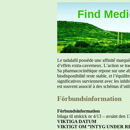
Find Medic
Le tadalafil possède une affinité marq
d’effets extra-caverneux. L’action se tr
Sa pharmacocinétique repose sur une abs
biodisponibilité reste stable, et l’équil
significatives surviennent avec les inh
est souvent associé à des schémas d’util
Förbundsinformation
Förbundsinformation
bilaga til utskick nr 4/13 – avsänt den 
VIKTIGA DATUM
VIKTIGT OM ”INTYG UNDER R