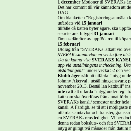
1 december
Motioner til SVERAKs år
Det har kommit till vår kännedom att det
DAG
Om blanketten ”Registreringsanmälan kat
utfärdats vid
15 januari
tillfälle då katten byter ägare, ska uppfö
sekreterare. Intyget
31 januari
lämnas därefter av uppfödaren til köpar
15 februari
Utdrag från ”SVERAKs latkatt vid över
SVERAK-stamtavlan en vecka före utstä
ska du kunna visa
SVERAKS KANSLI n
upp vid utställningens incheckning. Uta
utställningen!”
under vecka 52 och veck
Klubb äger rätt
att utfärda ”intyg und
Johnny Åkerval , utstäl ningsansvarig 
november 2013. Bestäl lan kattkull” ins
inte rätt
att utfärda ”intyg under reg” fö
katt som ska överföras från annat förb
SVERAKs kansli/ semester under hela
kansli, A Färdigh, se til att i möjligast
utfärda stamtavlor och transfer, granska
en SVERAK- rens ledighet. Vi ber dock 
denna redan boksluts- och fått SVERAK-
intyg är giltigt två månader från datum