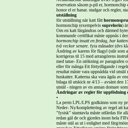
reservation såsom p-pil er, hormonchip e
honor el er hanar. stadgar och regler, 
utställning
för utställning när katt fått
hormonsprut
hormonchip (exempelvis
suprelorin
) ä
Om en katt färgändras och därmed byter f
kommande certifikat måste uppnås i de
hormonchip
insatt en fredag, har katten 
två veckor senare.
fyra månader (dvs kla
Ändring av karens för flagyl (står som a
korrigeras til 15 med arrangörens instru
med tatue- En utökning av paragrafen om ”t
eller för många Ett förtydligande i regeln
resultat måste vara uppnådda vid utstäl n
huskatter. Katterna ska vara ägda av 
bilaga til utskick nr 4/13 – avsänt de
utstäl - ningen av en annan domare som 
Ändringar av regler för uppfödning
•
La perm LPL/LPS godkänns som ny preli
Neder- Ny/komplettering av regel att ka
”fysisk” stamtavla måste utfärdas för a
redan gäl de och gjordes inom hela FIFe
måste stäl as ut i enlighet med färg/mö