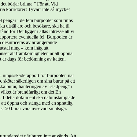
t börjar brinna.” För att Vid
ria korridorer! Tyvärr inte så mycket
el pengar i de fem burpooler som finns
ka utstäl are och besökare, ska ha til
d för Det ligger i allas intresse att vi
apportera eventuella fel. Burpoolen är
ch desinficeras av arrangerande
utstäl ning – kom ihåg att
nser att framkomligheten är att öppna
det är dags för bedömning av katten.
- nings/skaderapport för burpoolen när
 sköter säkerligen om sina burar på ett
ka burar, hanteringen av ”städpeng” i
 vilket är brandfarligt om det En
ran. I detta dokument ska datumstämplade
t att öppna och stänga med en sprattlig
nst 50 burar vara avsevärt smutsiga.
 burunderedet när buren inte används. Att