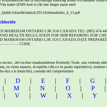
gar Kommittéerna ska få nödvändiga underlag senast två månader innan e
 Vita katter (EMS-kod w) får inte längre paras med
x_klubb/Aktuellt/utskick/2013/forbundsinfo_4_13.pdf
chloride
 MARKHAM ONTARIO L3R 1G6 CANADA TEL: (905) 474 4493, (
AND HEALTH REGULATION FOR SHIP REPAIRING FOR CHEM
 MARKHAM ONTARIO L3R 1G6 CANADA DATE PREPARED: June 19
- - - - - - - CODE
 necios , del escritor estadounidense Kennedy Toole, una violenta sátir
enta, en cierta manera, al espíritu críti-co en grado superlativo), sostien
mbo-liza a la intuición), cansada del comportamien
|
D
|
E
|
F
|
G
|
M
|
N
|
O
|
P
|
V
|
W
|
X
|
Y