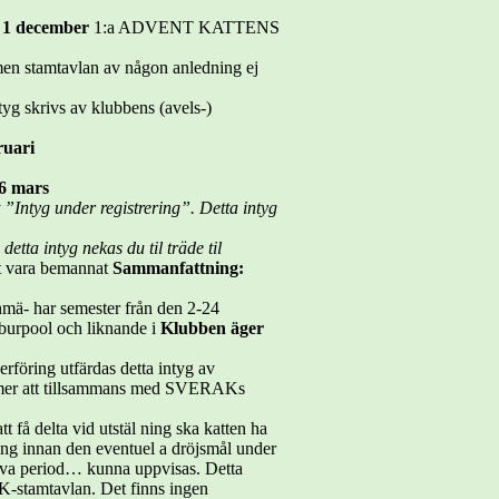
e
1 december
1:a ADVENT KATTENS
 men stamtavlan av någon anledning ej
intyg skrivs av klubbens (avels-)
ruari
6 mars
t
”Intyg under registrering”. Detta intyg
d
detta intyg nekas du til träde til
tt vara bemannat
Sammanfattning:
mä- har semester från den 2-24
 burpool och liknande i
Klubben äger
föring utfärdas detta intyg av
mmer att tillsammans med SVERAKs
 få delta vid utstäl ning ska katten ha
ng innan den eventuel a dröjsmål under
siva period… kunna uppvisas. Detta
AK-stamtavlan. Det finns ingen