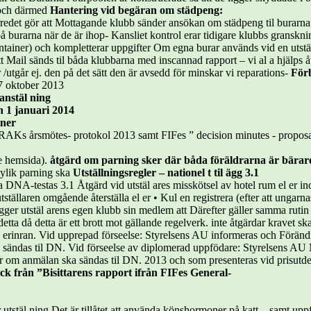
 och därmed
Hantering vid begäran om städpeng:
redet gör att Mottagande klubb sänder ansökan om städpeng til burarna 
 burarna när de är ihop- Kansliet kontrol erar tidigare klubbs gransknin
tainer) och kompletterar uppgifter Om egna burar används vid en utstäl 
Mail sänds til båda klubbarna med inscannad rapport – vi al a hjälps 
 /utgår ej. den på det sätt den är avsedd för minskar vi reparations-
För
17 oktober 2013
nstäl ning
n 1 januari 2014
iner
ERAKs årsmötes- protokol 2013 samt FIFes ” decision minutes - propos
ve hemsida).
åtgärd om parning sker där båda föräldrarna är bärar
 dylik parning ska
Utställningsregler – nationel t til ägg 3.1
a DNA-testas 3.1 Åtgärd vid utstäl ares misskötsel av hotel rum el er i
tställaren omgående återställa el er • Kul en registrera (efter att ungarn
gger utstäl arens egen klubb sin medlem att Därefter gäller samma rutin
detta då detta är ett brott mot gällande regelverk. inte åtgärdar kravet
 erinran. Vid upprepad förseelse: Styrelsens AU informeras och Föränd
sändas til DN. Vid förseelse av diplomerad uppfödare: Styrelsens AU Mo
ar om anmälan ska sändas til DN. 2013 och som presenteras vid prisutde
ck från ”Bisittarens rapport ifrån FIFes General-
 utstäl ning Det är tillåtet att använda könshormoner på katt – samt u