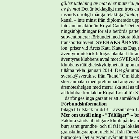
gäller utdelning
av mat el er material 
av fri mat
Det är beklagligt men trots en
insänds otroligt många felaktiga
företag
kansli – inte minst från diplomerade uppf
inte annan aktör än Royal Canin! Det end
ningsinbjudningar för al a berörda par
subventionerar förbundet med stora bid
transportsubvent-
SVERAKS ÅRSMÖTE 
ion, priser vid Årets Katt, Kattens Da
äventyrar utskick bifogas blankett för a
äventyras klubbens avtal mot SVERAK
klubbens rättighet/skyldighet att uppm
tillåtna rekla- januari 2014. Det går utm
sverak@sverak.se från ”känd” Om klubbe
sker anmälan med preliminärt angivna n
årsmöteshelgen med mera) ska stäl as t
att klubbar kontaktar Royal Lokal för 
– därför ges inga garantier att anmälda
Förbundsinformation
bilaga til utskick nr 4/13 – avsänt den 
Mer om utstäl ning - ”Tältläger” –
Faktura sänds til tidigare klubb på de 
bur) samt grundbe- och til fäl iga lokal
granskningsrapport uteblivit från föregå
burpoolen Det är tyvärr svårt att hitta 