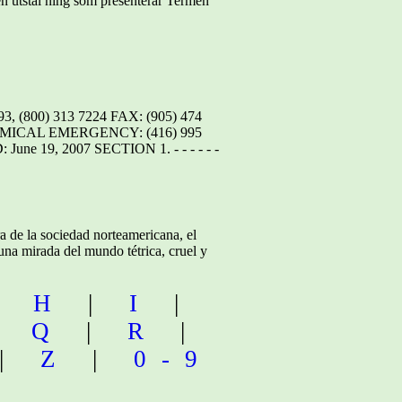
n utstäl ning som presenterar Termen
800) 313 7224 FAX: (905) 474
ICAL EMERGENCY: (416) 995
, 2007 SECTION 1. - - - - - -
a de la sociedad norteamericana, el
e una mirada del mundo tétrica, cruel y
|
H
|
I
|
|
Q
|
R
|
|
Z
|
0-9