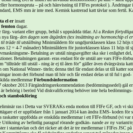
ller hormonspruta – på och hänvisning til FIFes protokol ). Ändringar i
standard, EMS mm är inte med. Kemisk kastrerad katt tävlar som fertil.
a el er
insatt
r
femton
dagar.
ärg- variant eller grupp, behål s uppnådda titlar. Al a
Redan förtydliga
n nya färg-
den dagen som åtgärden (tex insättning av hormonchip
el e
til träde til utställning
Minimiåldern för ungdjursklassen klass 12 höjs t
ss 12 = 4-7 månader) Minimiåldern för juniorklassen klass 11 höjs til 
vmaskningsme- Betalning av utstäl ningsavgifter ska ske i enlighet del,
ktioner. Betalningen garant- eras endast för de utstäl are vars FIFe-förb
illträde till utstäl - ning är ej til åten för” gäller även dvärgväxta katt
 om National Winner- titeln; denna titel får endast delas ut till katter so
ingar inom det förbund man til hör och får endast delas ut til ful t god-
enskilda medlemmar
Förbundsinformation
n 17 oktober 2013 Färgändringsrekommendation (bedömningssedel) gäl er
är behörig i berörd Vid diskvalificering behöver inte hela bedömnings-
 och stambokföring
minär ras i Detta var SVERAKs enda motion till FIFe GF, och vi ski
ttägare el er uppfödare från 1 januari 2014 kan ändra EMS- koden för s
lla raskatter uppfödda av enskilda medlemmar i ett FIFe-förbund (vi va
 Utökning av befintlig paragraf rörande godkän- nande av ny variant/ny
nster i stamtavlan och det räcker att det är tre medlemmar i FIFes JSC