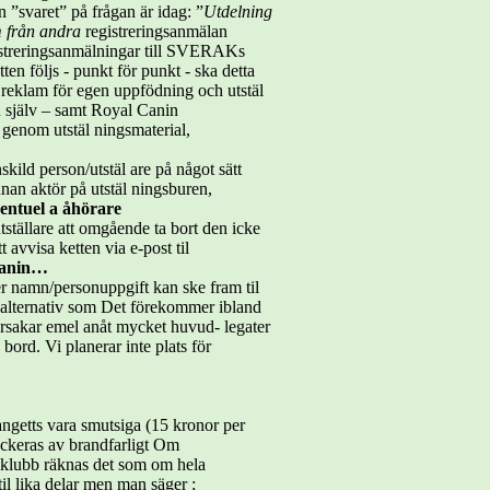
n ”svaret” på frågan är idag: ”
Utdelning
m från andra
registreringsanmälan
istreringsanmälningar till SVERAKs
ten följs - punkt för punkt - ska detta
d reklam för egen uppfödning och utstäl
 själv – samt Royal Canin
genom utstäl ningsmaterial,
ld person/utstäl are på något sätt
nnan aktör på utstäl ningsburen,
entuel a åhörare
tällare att omgående ta bort den icke
 avvisa ketten via e-post til
Canin…
r namn/personuppgift kan ske fram til
salternativ som Det förekommer ibland
rsakar emel anåt mycket huvud- legater
ord. Vi planerar inte plats för
angetts vara smutsiga (15 kronor per
lockeras av brandfarligt Om
de klubb räknas det som om hela
il lika delar men man säger ;