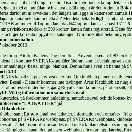
tten anmäls til utstäl ning – det är al tså först vid incheckning detta sk
iga att mel an anmälan och själva utstäl ningen är det troligt att
Boka 
 därför att ni avvaktar i det längsta att lägga in katter som anmäls Ha
gs för slutarbete kan ni detta år? Meddela detta
tydligt
i samband med
t SVERAK-nummer til Tuppreklam, david@tuppreklam.se senast 131126. a
ing (visitkortsstorlek) är 300 kronor. katten finns registrerad. Detta fö
och ger korrekta uppgifter i katalogen. Om förskottsinbetalning ej ske
undsinformation
17 oktober 2013
te förbo- Att fira Kattens Dag den första Advent är sedan 1983 en kats/b
etta år kommer SVERAK- anmäler åhörare som är betalningsansvarig f
ljer anmälnings-/bestäl nings- blankett. Denna finns även att hämta 
och 5/13
SVERAKs kansli via post, e-post eller fax. Om klubben planerar aktivitet
vitet. Bestäl - Detta år kommer inte tävlingen Årets Kattklubb att ning s
ta är att intresset under årens gång Royal Canin kommer, på olika sätt, 
ytt!! Viktig information om samarbetsavtal
uterades, på förekommen anledning, samarbetsavtal och de konse- kven
a publicerade ”LATKATTER” på
d blanketter
lubbar samt Ett stort antal nya latkatter, information och omarbe- ”fråg
 publicerats på SVERAKs webbplats. på SVERAKs webbplats, klubbsid
ehövs al tså det lösenord som sändes med utskick blankettsidan samt uppma
nte är lämpligt att spara den på egen webbplats eftersom uppdatering En 