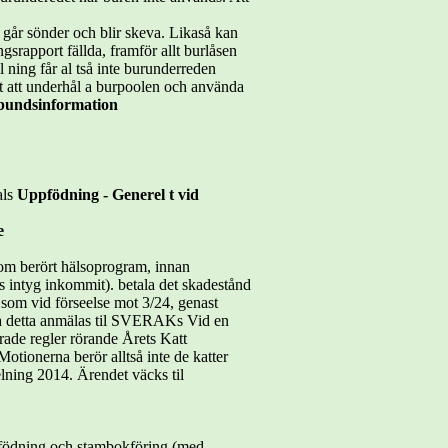
går sönder och blir skeva. Likaså kan
gsrapport fällda, framför allt burlåsen
ning får al tså inte burunderreden
åt att underhål a burpoolen och använda
bundsinformation
als
Uppfödning - Generel t vid
e
nom berört hälsoprogram, innan
as intyg inkommit). betala det skadestånd
 som vid förseelse mot 3/24, genast
 ska detta anmälas til SVERAKs Vid en
rade regler rörande Årets Katt
tionerna berör alltså inte de katter
lning 2014. Ärendet väcks til
ppfödning och stambokföring (med