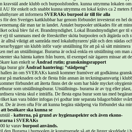
n kravstäl ande klubb och burpoolsfonden. kunna utrymma lokalen om de
til AU för enkelt och snabbt kunna utrymma en lokal krävs ca 2 meters f
kaluthyrare att informera
SVERAKs burpool är till för alla
ns för den Sveriges kattklubbar har genom förbundet investerat en hel d
 evenemang där man tar in landet. Antalet burpooler utökades för att mins
lket också blev fal et. Brandmyndighet. Lokal Brandmyndighet ger til stån
er ej) til sammans med de föreskrifter sköta burpoolen och åtgärda och r
t är alltså viktigt att samråda med lokaluthyraren/ plåt och den städas o
ar/bygger sin klubb inför varje utställning för att på så sätt minimera 
n mel an utställningar. Burarna är också enkla en utställning om man a
sistenter ska hämta katten från buren, til exempel när ägaren missar att 
esökare kan enkelt se
Ändrad rutin; granskningsrapport
tliga burar gör
Ändrad hantering; ”städpeng”
 ut i hallen än om SVERAKs kansli kommer framöver att godkänna gransk
r på marknaden och de flesta från annan än teckningsansvarig i klubb.
kommer förbundet att återta finns det de som har både mycket ohygienis
tburar som utställningsburar. Utställnings- burarna är av tyg eller plast,
dardisera värsta skul e inträffa. De flesta egna burar som tas med begä
ilket kan vara bilder infogas (vi godtar inte separata bilagor/bilder svår
ent. De är även ofta För att kunna begära städpeng via förbundet ska mi
r att besökare ska kunna se
utstäl -
katterna, på grund av hygienaspekter och även ekono-
 burarna i SVERAKs
1500 kr varav
burpool används.
 til den Burarna i burpoolen är konstruerade så att de ligger skyddade i