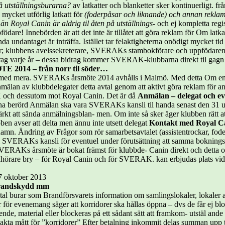
på utställningsburarna?
av latkatter och blanketter sker kontinuerligt. frå
 mycket utförlig latkatt för
(foderpåsar och liknande) och annan rekla
 än Royal Canin är aldrig til åten på utställnings-
och ej kompletta reg
ödare! Innebörden är att det inte är tillåtet att göra reklam för Om latkat
a undantaget är inträffa. Istället tar felaktigheterna onödigt mycket ti
ter; klubbens avelssekreterare, SVERAKs stambokförare och uppfödaren
rag varje år – dessa bidrag kommer SVERAK-klubbarna direkt til gagn 
2014 – från norr til söder…
g med mera. SVERAKs årsmöte 2014 avhålls i Malmö. Med detta Om enski
nmälan av klubbdelegater detta avtal genom att aktivt göra reklam för a
 och dessutom mot Royal Canin. Det är då
Anmälan – delegat och ev
ana berörd Anmälan ska vara SVERAKs kansli til handa senast den 31 uts
ärkt att sända anmälningsblan- men. Om inte så sker äger klubben rätt att
n avser att delta men ännu inte utsett delegat
Kontakt med Royal 
amn. Ändring av Frågor som rör samarbetsavtalet (assistentrockar, fode
il SVERAKs kansli för eventuel under förutsättning att samma bokning
SVERAKs årsmöte är bokat främst för klubbde- Canin direkt och detta o
 åhörare bry – för Royal Canin och för SVERAK. kan erbjudas plats vid b
17 oktober 2013
 brandskydd mm
antal burar som Brandförsvarets information om samlingslokaler, lokaler 
er för evenemang säger att korridorer ska hållas öppna – dvs de får ej b
ende, material eller blockeras på ett sådant sätt att framkom- utstäl an
exakta mått för ”korridorer” Efter betalning inkommit delas summan upp t