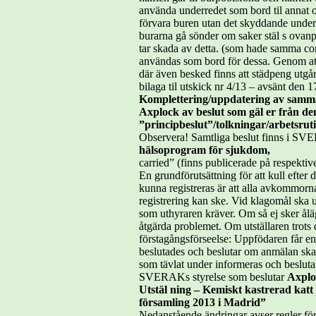
använda underredet som bord til annat
förvara buren utan det skyddande under
burarna gå sönder om saker stäl s ovanpå
tar skada av detta. (som hade samma con
användas som bord för dessa. Genom att 
där även besked finns att städpeng utgår
bilaga til utskick nr 4/13 – avsänt den 
Komplettering/uppdatering av samma
Axplock av beslut som gäl er från de
”principbeslut”/tolkningar/arbetsrut
Observera! Samtliga beslut finns i SV
hälsoprogram för sjukdom,
carried” (finns publicerade på respekti
En grundförutsättning för att kull efter
kunna registreras är att alla avkommorn
registrering kan ske. Vid klagomål ska u
som uthyraren kräver. Om så ej sker ålä
åtgärda problemet. Om utställaren trots 
förstagångsförseelse: Uppfödaren får en
beslutades och beslutar om anmälan ska 
som tävlat under informeras och beslut
SVERAKs styrelse som beslutar
Axplo
Utstäl ning – Kemiskt kastrerad katt
församling 2013 i Madrid”
Nedanstående ändringar avser regler för