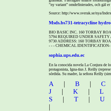
granskar. Ytterligare smärre förändrin
”ny variant” omdefinierades, och gäl er
Source: http://www.sverak.se/nya/Inde
Msds.bs731-tetracycline hydro
BIO BASIC INC. 160 TORBAY ROAD
5794 REQUIRED UNDER SAFETY 
9730 ADDRESS: 160 TORBAY ROAD
- - - CHEMICAL IDENTIFICATION- - - 
sophia.ups.edu.ec
En la conocida novela La Conjura de los
protagonista, Igna-tius J. Reilly (repres
sórdida. Su madre, la señora Reilly (si
A
|
B
|
C
J
|
K
|
L
S
|
T
|
U
|