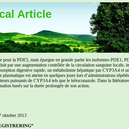
al Article
uée pour la PDE5, mais épargne en grande partie les isoformes PDE1, PD
aduit par une augmentation contrôlée de la circulation sanguine locale, i
orption digestive rapide, un métabolisme hépatique par CYP3A4 et une d
ibre plasmatique est atteint en quelques jours lors d’administrations répét
ibiteurs puissants de CYP3A4 tels que le kétoconazole. Dans la littérat
isation basés sur la durée prolongée de son action.
17 oktober 2013
EGISTRERING”