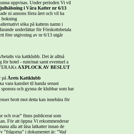
a kunna uppvisas. Under perioden Vi vil
julhälsning i Våra Katter nr 6/13
de ni annons förra året och vil ha
 bokning
lternativt söka på kattens namn i
rfarande underlättar för Förskottsbetala
tt före utgivning av nr 6/13 utgår
etalts via kattklubb. Det är alltså
ör hotel - rum/mat samt eventuel a
på SVERAKs
AXPLOCK AV BESLUT
er på
Årets Kattklubb
ka vara kansliet til handa senast
att sponsra och gynna de klubbar som har
ser brott mot detta kan innebära för
or och svar” finns publicerat som
an. För att öppna Vi rekommenderar
na alla att läsa latkatter innan de
av ”frågorna” i dokumentet är: ”
Vad