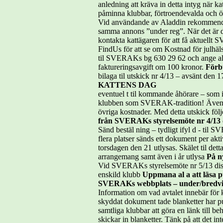
anledning att kräva in detta intyg när ka
påminna klubbar, förtroendevalda och övr
Vid användande av Aladdin rekommenderas
samma annons ”under reg”. När det är da
kontakta kattägaren för att få aktuell
FindUs för att se om Kostnad för julhälsn
til SVERAKs bg 630 29 62 och ange al a 
faktureringsavgift om 100 kronor.
Förb
bilaga til utskick nr 4/13 – avsänt den 
KATTENS DAG
eventuel t til kommande åhörare – som in
klubben som SVERAK-tradition! Även d
övriga kostnader. Med detta utskick fö
från SVERAKs styrelsemöte nr 4/13 
Sänd bestäl ning – tydligt ifyl d - til 
flera platser sänds ett dokument per akti
torsdagen den 21 utlysas. Skälet til det
arrangemang samt även i år utlysa
På n
Vid SVERAKs styrelsemöte nr 5/13 disk
enskild klubb
Uppmana al a att läs
SVERAKs webbplats – under/bredvi
Information om vad avtalet innebär för k
skyddat dokument tade blanketter har
samtliga klubbar att göra en länk till b
skickar in blanketter. Tänk på att det i