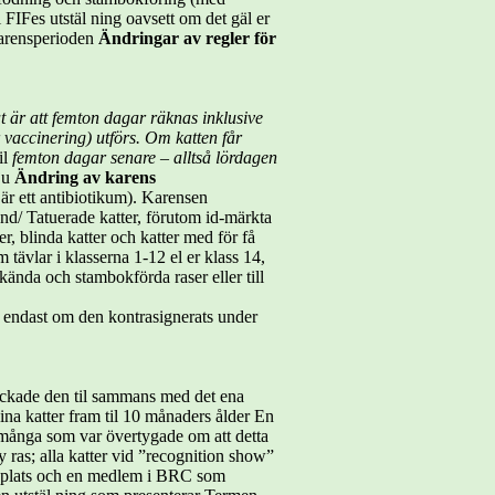
 FIFes utstäl ning oavsett om det gäl er
 Karensperioden
Ändringar av regler för
t är att femton dagar räknas inklusive
r vaccinering) utförs. Om katten får
il
femton dagar senare – alltså lördagen
sju
Ändring av karens
 är ett antibiotikum). Karensen
und/ Tatuerade katter, förutom id-märkta
er, blinda katter och katter med för få
m tävlar i klasserna 1-12 el er klass 14,
 kända och stambokförda raser eller till
 endast om den kontrasignerats under
ckade den til sammans med det ena
ina katter fram til 10 månaders ålder En
r många som var övertygade om att detta
 ras; alla katter vid ”recognition show”
 på plats och en medlem i BRC som