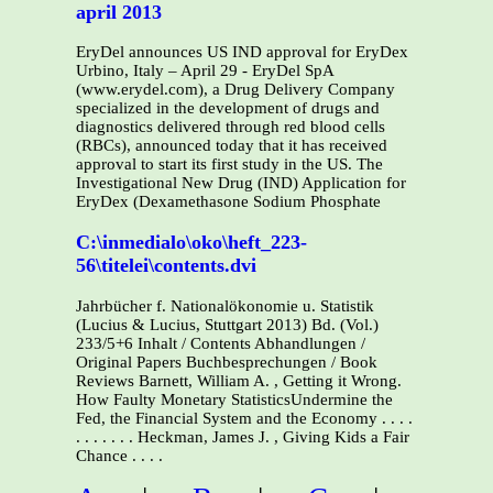
april 2013
EryDel announces US IND approval for EryDex
Urbino, Italy – April 29 - EryDel SpA
(www.erydel.com), a Drug Delivery Company
specialized in the development of drugs and
diagnostics delivered through red blood cells
(RBCs), announced today that it has received
approval to start its first study in the US. The
Investigational New Drug (IND) Application for
EryDex (Dexamethasone Sodium Phosphate
C:\inmedialo\oko\heft_223-
56\titelei\contents.dvi
Jahrbücher f. Nationalökonomie u. Statistik
(Lucius & Lucius, Stuttgart 2013) Bd. (Vol.)
233/5+6 Inhalt / Contents Abhandlungen /
Original Papers Buchbesprechungen / Book
Reviews Barnett, William A. , Getting it Wrong.
How Faulty Monetary StatisticsUndermine the
Fed, the Financial System and the Economy . . . .
. . . . . . . Heckman, James J. , Giving Kids a Fair
Chance . . . .