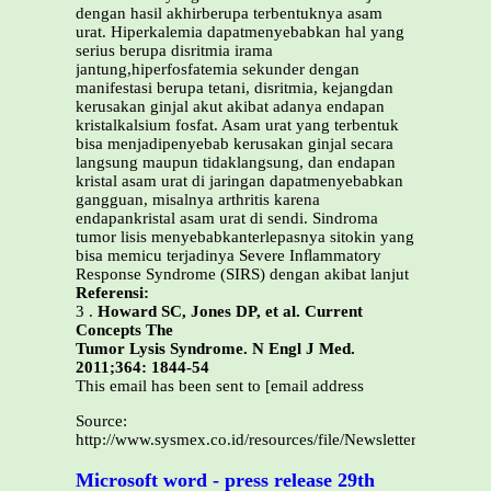
dengan hasil akhirberupa terbentuknya asam
urat. Hiperkalemia dapatmenyebabkan hal yang
serius berupa disritmia irama
jantung,hiperfosfatemia sekunder dengan
manifestasi berupa tetani, disritmia, kejangdan
kerusakan ginjal akut akibat adanya endapan
kristalkalsium fosfat. Asam urat yang terbentuk
bisa menjadipenyebab kerusakan ginjal secara
langsung maupun tidaklangsung, dan endapan
kristal asam urat di jaringan dapatmenyebabkan
gangguan, misalnya arthritis karena
endapankristal asam urat di sendi. Sindroma
tumor lisis menyebabkanterlepasnya sitokin yang
bisa memicu terjadinya Severe Inﬂammatory
Response Syndrome (SIRS) dengan akibat lanjut
Referensi:
3 .
Howard SC, Jones DP, et al. Current
Concepts The
Tumor Lysis Syndrome. N Engl J Med.
2011;364: 1844-54
This email has been sent to [email address
Source:
http://www.sysmex.co.id/resources/file/NewsletterArchive
Microsoft word - press release 29th