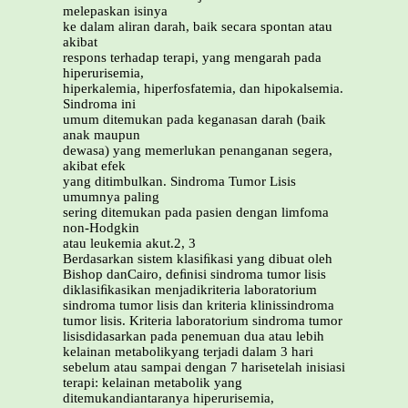
melepaskan isinya
ke dalam aliran darah, baik secara spontan atau
akibat
respons terhadap terapi, yang mengarah pada
hiperurisemia,
hiperkalemia, hiperfosfatemia, dan hipokalsemia.
Sindroma ini
umum ditemukan pada keganasan darah (baik
anak maupun
dewasa) yang memerlukan penanganan segera,
akibat efek
yang ditimbulkan. Sindroma Tumor Lisis
umumnya paling
sering ditemukan pada pasien dengan limfoma
non-Hodgkin
atau leukemia akut.2, 3
Berdasarkan sistem klasiﬁkasi yang dibuat oleh
Bishop danCairo, deﬁnisi sindroma tumor lisis
diklasiﬁkasikan menjadikriteria laboratorium
sindroma tumor lisis dan kriteria klinissindroma
tumor lisis. Kriteria laboratorium sindroma tumor
lisisdidasarkan pada penemuan dua atau lebih
kelainan metabolikyang terjadi dalam 3 hari
sebelum atau sampai dengan 7 harisetelah inisiasi
terapi: kelainan metabolik yang
ditemukandiantaranya hiperurisemia,