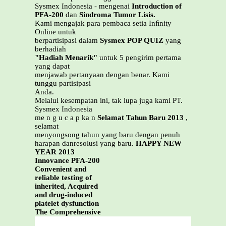
Sysmex Indonesia - mengenai
Introduction of
PFA-200
dan
Sindroma Tumor Lisis.
Kami mengajak para pembaca setia Inﬁnity
Online untuk
berpartisipasi dalam
Sysmex POP QUIZ
yang
berhadiah
"Hadiah Menarik"
untuk 5 pengirim pertama
yang dapat
menjawab pertanyaan dengan benar. Kami
tunggu partisipasi
Anda.
Melalui kesempatan ini, tak lupa juga kami PT.
Sysmex Indonesia
me n g u c a p ka n
Selamat Tahun Baru 2013
,
selamat
menyongsong tahun yang baru dengan penuh
harapan danresolusi yang baru.
HAPPY NEW
YEAR 2013
Innovance PFA-200
Convenient and
reliable testing of
inherited, Acquired
and drug-induced
platelet dysfunction
The Comprehensive