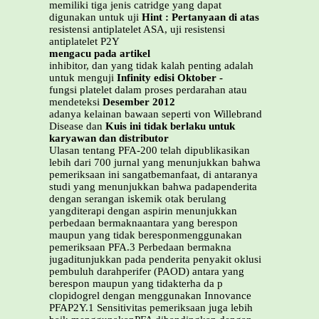
memiliki tiga jenis catridge yang dapat
digunakan untuk uji
Hint : Pertanyaan di atas
resistensi antiplatelet ASA, uji resistensi
antiplatelet P2Y
mengacu pada artikel
inhibitor, dan yang tidak kalah penting adalah
untuk menguji
Infinity edisi Oktober -
fungsi platelet dalam proses perdarahan atau
mendeteksi
Desember 2012
adanya kelainan bawaan seperti von Willebrand
Disease dan
Kuis ini tidak berlaku untuk
karyawan dan distributor
Ulasan tentang PFA-200 telah dipublikasikan
lebih dari 700 jurnal yang menunjukkan bahwa
pemeriksaan ini sangatbemanfaat, di antaranya
studi yang menunjukkan bahwa padapenderita
dengan serangan iskemik otak berulang
yangditerapi dengan aspirin menunjukkan
perbedaan bermaknaantara yang berespon
maupun yang tidak beresponmenggunakan
pemeriksaan PFA.3 Perbedaan bermakna
jugaditunjukkan pada penderita penyakit oklusi
pembuluh darahperifer (PAOD) antara yang
berespon maupun yang tidakterha da p
clopidogrel dengan menggunakan Innovance
PFAP2Y.1 Sensitivitas pemeriksaan juga lebih