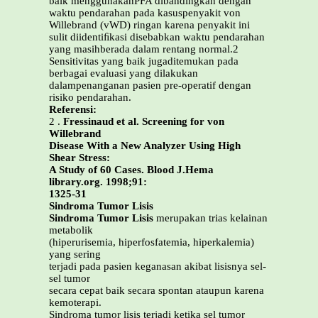
baik menggunakanPFA dibandingkan dengan
waktu pendarahan pada kasuspenyakit von
Willebrand (vWD) ringan karena penyakit ini
sulit diidentiﬁkasi disebabkan waktu pendarahan
yang masihberada dalam rentang normal.2
Sensitivitas yang baik jugaditemukan pada
berbagai evaluasi yang dilakukan
dalampenanganan pasien pre-operatif dengan
risiko pendarahan.
Referensi:
2 .
Fressinaud et al. Screening for von
Willebrand
Disease With a New Analyzer Using High
Shear Stress:
A Study of 60 Cases. Blood J.Hema
library.org. 1998;91:
1325-31
Sindroma Tumor Lisis
Sindroma Tumor Lisis
merupakan trias kelainan
metabolik
(hiperurisemia, hiperfosfatemia, hiperkalemia)
yang sering
terjadi pada pasien keganasan akibat lisisnya sel-
sel tumor
secara cepat baik secara spontan ataupun karena
kemoterapi.
Sindroma tumor lisis terjadi ketika sel tumor