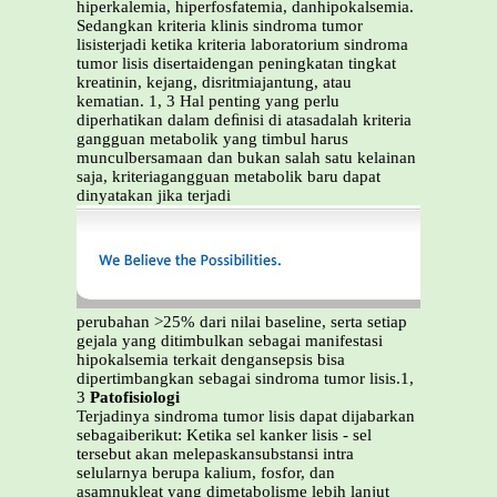
hiperkalemia, hiperfosfatemia, danhipokalsemia.
Sedangkan kriteria klinis sindroma tumor
lisisterjadi ketika kriteria laboratorium sindroma
tumor lisis disertaidengan peningkatan tingkat
kreatinin, kejang, disritmiajantung, atau
kematian. 1, 3 Hal penting yang perlu
diperhatikan dalam deﬁnisi di atasadalah kriteria
gangguan metabolik yang timbul harus
munculbersamaan dan bukan salah satu kelainan
saja, kriteriagangguan metabolik baru dapat
dinyatakan jika terjadi
perubahan >25% dari nilai baseline, serta setiap
gejala yang ditimbulkan sebagai manifestasi
hipokalsemia terkait dengansepsis bisa
dipertimbangkan sebagai sindroma tumor lisis.1,
3
Patofisiologi
Terjadinya sindroma tumor lisis dapat dijabarkan
sebagaiberikut: Ketika sel kanker lisis - sel
tersebut akan melepaskansubstansi intra
selularnya berupa kalium, fosfor, dan
asamnukleat yang dimetabolisme lebih lanjut