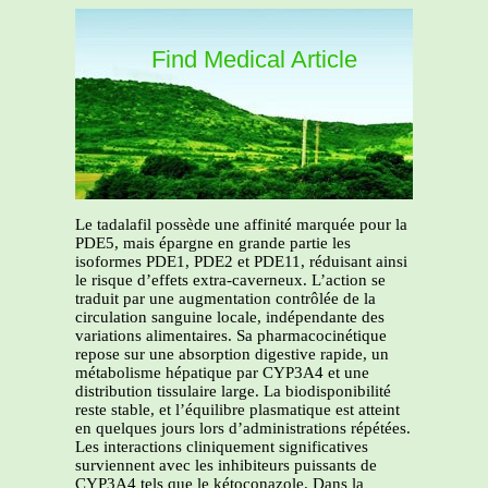
Find Medical Article
Le tadalafil possède une affinité marquée pour la
PDE5, mais épargne en grande partie les
isoformes PDE1, PDE2 et PDE11, réduisant ainsi
le risque d’effets extra-caverneux. L’action se
traduit par une augmentation contrôlée de la
circulation sanguine locale, indépendante des
variations alimentaires. Sa pharmacocinétique
repose sur une absorption digestive rapide, un
métabolisme hépatique par CYP3A4 et une
distribution tissulaire large. La biodisponibilité
reste stable, et l’équilibre plasmatique est atteint
en quelques jours lors d’administrations répétées.
Les interactions cliniquement significatives
surviennent avec les inhibiteurs puissants de
CYP3A4 tels que le kétoconazole. Dans la