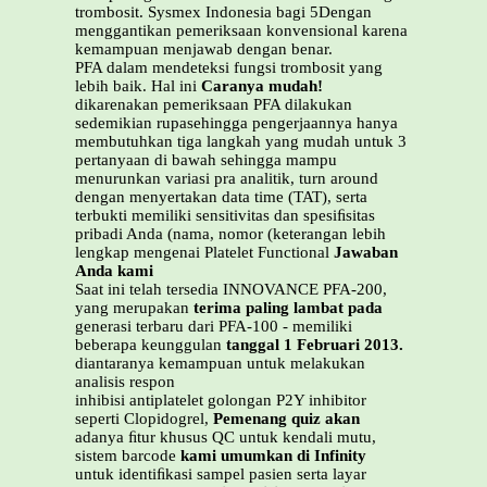
trombosit. Sysmex Indonesia bagi 5Dengan
menggantikan pemeriksaan konvensional karena
kemampuan menjawab dengan benar.
PFA dalam mendeteksi fungsi trombosit yang
lebih baik. Hal ini
Caranya mudah!
dikarenakan pemeriksaan PFA dilakukan
sedemikian rupasehingga pengerjaannya hanya
membutuhkan tiga langkah yang mudah untuk 3
pertanyaan di bawah sehingga mampu
menurunkan variasi pra analitik, turn around
dengan menyertakan data time (TAT), serta
terbukti memiliki sensitivitas dan spesiﬁsitas
pribadi Anda (nama, nomor (keterangan lebih
lengkap mengenai Platelet Functional
Jawaban
Anda kami
Saat ini telah tersedia INNOVANCE PFA-200,
yang merupakan
terima paling lambat pada
generasi terbaru dari PFA-100 - memiliki
beberapa keunggulan
tanggal 1 Februari 2013.
diantaranya kemampuan untuk melakukan
analisis respon
inhibisi antiplatelet golongan P2Y inhibitor
seperti Clopidogrel,
Pemenang quiz akan
adanya ﬁtur khusus QC untuk kendali mutu,
sistem barcode
kami umumkan di Infinity
untuk identiﬁkasi sampel pasien serta layar