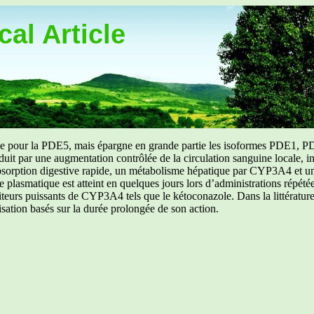
al Article
uée pour la PDE5, mais épargne en grande partie les isoformes PDE1, PD
aduit par une augmentation contrôlée de la circulation sanguine locale, i
orption digestive rapide, un métabolisme hépatique par CYP3A4 et une d
ibre plasmatique est atteint en quelques jours lors d’administrations répét
ibiteurs puissants de CYP3A4 tels que le kétoconazole. Dans la littérat
isation basés sur la durée prolongée de son action.