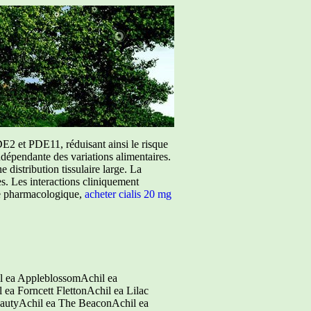
E2 et PDE11, réduisant ainsi le risque
ndépendante des variations alimentaires.
istribution tissulaire large. La
ées. Les interactions cliniquement
ure pharmacologique,
acheter cialis 20 mg
l ea AppleblossomAchil ea
ea Forncett FlettonAchil ea Lilac
eautyAchil ea The BeaconAchil ea