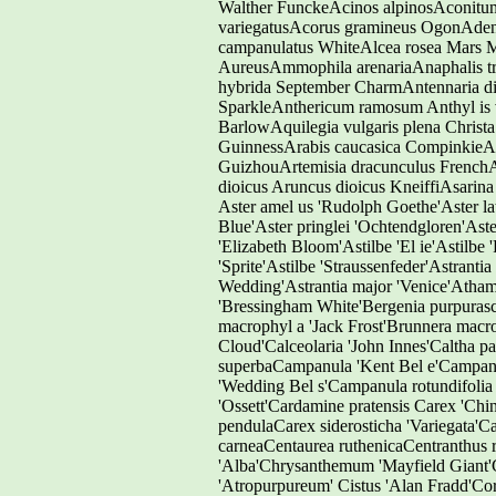
Walther FunckeAcinos alpinosAconitu
variegatusAcorus gramineus OgonAden
campanulatus WhiteAlcea rosea Mars Ma
AureusAmmophila arenariaAnaphalis 
hybrida September CharmAntennaria di
SparkleAnthericum ramosum Anthyl is v
BarlowAquilegia vulgaris plena Christ
GuinnessArabis caucasica CompinkieArm
GuizhouArtemisia dracunculus FrenchAr
dioicus Aruncus dioicus KneiffiAsar
Aster amel us 'Rudolph Goethe'Aster lat
Blue'Aster pringlei 'Ochtendgloren'Aster
'Elizabeth Bloom'Astilbe 'El ie'Astilbe 
'Sprite'Astilbe 'Straussenfeder'Astrant
Wedding'Astrantia major 'Venice'Athama
'Bressingham White'Bergenia purpura