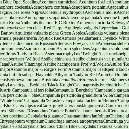
m Blue Opal SeedlingAconitum carmichaeliAconitum fischeriAconitu
ophora coelestisAdenophora confusaAdenophora potaniniAgapanthus
gicAlcea rosea NigraAlchemilla erythropodaAlchemilla mol isAlchemil
transnokoensisAndropogon scopariusAnemone palmataAnemone hupehe
oica RubraAnthemis tinctoria E.C.BuxtonAnthemis tinctoria KelwayiA
ulneraria var. coccinea Red CarpetAquilegia vulgaris Leprechaun Gol
a BarlowAquilegia vulgaris plena Green ApplesAquilegia vulgaris plen
eria pseudarmeria Joystick RedArmeria pseudarmeria Joystick WhiteA
temisia dracunculus RussianArtemisia Powys CastleArtemesia stel er
ina procumbensAsarum europeumAsarum splendensAsplenium scolopend
eriflorus 'Lady in Black'Aster macrophyl us 'Twilight'Aster novi-belgi '
 scaberAster 'Wilfred'Astilbe chinensis Astilbe chinensis var. pumilaAst
'Fanal'Astilbe 'Flamingo'Astilbe hachijoensis Prof.v.d.WielenAstilbe 'Re
ia majorAstrantia major 'George's Form'Astrantia major 'Hadspen Blood'
nta turbith subsp. 'Haynaldi 'Athyrium 'Lady in Red'Aubretia Double 
scensBerkheya purpureaBoykinia
aconitifoliaBromus
inermis 'Skinner's Gold'Brunnera macrophyl aBrunnera macrophyl a 'Jack Frost'Brunnera macrophyl a variegataBeddleia 'Black Knight'Calamagrostis brachytricha Calamintha nepeta 'Blue Cloud'Calceolaria 'John Innes'Caltha palustris Campanula al iari foliaCampanula 'Burghalti 'Campanula garganicaCampanula glomerata superbaCampanula 'Kent Bel e'Campanula persicifolia – blueCampanula persicifolia grandiflora 'Alba'Campanula poscharskyanaCampanula punctata 'Wedding Bel s'Campanula rotundifolia 'White Gem' Campanula 'Sarastro'Campanula trachelim 'Bernice'Campanula x symphyandra 'Ossett'Cardamine pratensis Carex 'China Blue'Carex dipsaceaCarex grayiCarex muskingumensis Carex muskingumensis 'Little Midget'Carex pendulaCarex siderosticha 'Variegata'Carex 'Silberstreif'Ceanothus 'Yankee Point'Centaurea benoistiCentaurea montanaCentaurea montana carneaCentaurea ruthenicaCentranthus ruber coccineusCephalaria giganteaChasmanthium latifoliumChelone glabraChelone obliquaChelone obliqua 'Alba'Chrysanthemum 'Mayfield Giant'Chrysogonum virgineumCimicifuga ramosa atropurpureaCimicifuga yunnanensisCirsium rivulare 'Atropurpureum' Cistus 'Alan Fradd'Corydalis elataCorydalis flexuosa 'China Blue'Corydalis flexuosa 'Golden Panda'Cosmos atrosanguineus 'Chocolate'Crocosmia x crocosmifloraCrocosmia 'Lucifer'Crocosmia 'Zeal Tan'Cryptotaenia japonica 'Atropurpurea'Cymbalaria pal ida 'Albiflora' Cynoglossum nervosumCytisus scoparius 'Andreanus'Cyrtomium fortuneiDahlia 'Happy Flame'Delosperma sutherlandi 'Peach Star'Delphinium 'Black Knight'Delphinium elatum 'Green Twist'Delphinium elatum 'Misty Mauves'Delphinium elatum 'Pagan Purples'Delphinium elatum 'Sweethearts'Delphinium 'Galahad'Delphinium 'Magic Fountains'Delphinium 'Pacific Giants'Delphinium 'Summer Skies'Deschampsia cespitosa 'Pixie Fountain'Dianel a tasmanica 'Tas Red'Dianthus arenarius f. nanus 'Little Maiden'Dianthus deltoides 'Nelli' Dianthus gratianopolitanusDianthus serotinus Dicentra formosaDicentra formosa 'Luxuriant'Dicentra spectabilis Dicentra spectabilis 'Alba'Digitalis ambigua (grandiflora) Digitalis lanata 'Café Crème' Digitalis thapsiDisporopsis fusco-pictaDisporopsis pernyiDryopteris erythrosora 'Prolifera'Dryopteris filix-mas Linearis PolydactylaEcheveria glaucaEchinacea 'Hot Papaya'Echinacea purpurea Echinacea purpurea 'Bravado'Echinops bannaticus 'Blue Glow'Echium russicum rubrumElymus magellanicusEpimedium 'Arctic Wings'Epimedium grandiflorum 'Lilafee'Epimedium youngianum 'Niveum' Epimedium × perralchicum 'Frohnleiten'Epimedium x rubrumEpipactis giganteaEragrostis spectabilisErigeron 'Adria'Erigeron glaucusErigeron glaucus ''Sea Breeze'Erigeron 'Profusion'Erigeron 'Schneewittchen'Erigeron speciosus 'Azure Beauty'Erigeron 'Strahlenmeer'Erigeron 'White Quakeress'Eryngium planum 'Blaukappe'Eryngium planum 'Blue Glitter'Eryngium variifolium 'Miss Marble'Erysimum 'Bowles Mauve'Erysimum 'Constant Cheer'Erysimum linifolium VariegatumEuonymus 'Emerald Gaiety'Euonymus 'Emerald n Gold'Eupatorium aromaticumEupatorium cannabinum 'Flore Pleno'Eupatorium purpureumEuphorbia amygdaloides robbiaeEuphorbia characias 'Silver Swan'Euphorbia cyparissias 'Fens Ruby'Euphorbia robbiae 'Redbud'Filipendula rubra 'Venusta'Filipendula ulmaria 'Aurea'Filipendula ulmaria 'Kahome'Filipendula ulmaria 'Variegata'Fragraria 'Pink Panda'Francoa sonchifoliaGaillardia aristata 'Bremen' Gail ardia aristata 'Burgunder' Gaura lindheimeri 'Summer Breeze' Geranium AlbanumGeraniu