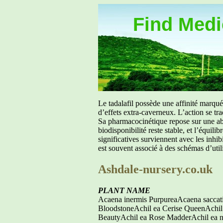
Find Medic
Le tadalafil possède une affinité marq
d’effets extra-caverneux. L’action se tr
Sa pharmacocinétique repose sur une abs
biodisponibilité reste stable, et l’équil
significatives surviennent avec les inh
est souvent associé à des schémas d’util
Ashdale-nursery.co.uk
PLANT NAME
Acaena inermis PurpureaAcaena saccat
BloodstoneAchil ea Cerise QueenAchil e
BeautyAchil ea Rose MadderAchil ea no