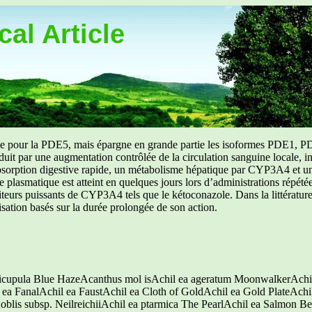
al Article
uée pour la PDE5, mais épargne en grande partie les isoformes PDE1, PD
aduit par une augmentation contrôlée de la circulation sanguine locale, i
orption digestive rapide, un métabolisme hépatique par CYP3A4 et une d
ibre plasmatique est atteint en quelques jours lors d’administrations répét
ibiteurs puissants de CYP3A4 tels que le kétoconazole. Dans la littérat
isation basés sur la durée prolongée de son action.
icupula Blue HazeAcanthus mol isAchil ea ageratum MoonwalkerAchi
a FanalAchil ea FaustAchil ea Cloth of GoldAchil ea Gold PlateAchil 
blis subsp. NeilreichiiAchil ea ptarmica The PearlAchil ea Salmon B