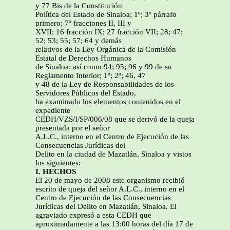
y 77 Bis de la Constitución
Política del Estado de Sinaloa; 1º; 3º párrafo
primero; 7º fracciones II, III y
XVII; 16 fracción IX; 27 fracción VII; 28; 47;
52; 53; 55; 57; 64 y demás
relativos de la Ley Orgánica de la Comisión
Estatal de Derechos Humanos
de Sinaloa; así como 94; 95; 96 y 99 de su
Reglamento Interior; 1º; 2º; 46, 47
y 48 de la Ley de Responsabilidades de los
Servidores Públicos del Estado,
ha examinado los elementos contenidos en el
expediente
CEDH/VZS/I/SP/006/08 que se derivó de la queja
presentada por el señor
A.L.C., interno en el Centro de Ejecución de las
Consecuencias Jurídicas del
Delito en la ciudad de Mazatlán, Sinaloa y vistos
los siguientes:
I. HECHOS
El 20 de mayo de 2008 este organismo recibió
escrito de queja del señor A.L.C., interno en el
Centro de Ejecución de las Consecuencias
Jurídicas del Delito en Mazatlán, Sinaloa. El
agraviado expresó a esta CEDH que
aproximadamente a las 13:00 horas del día 17 de