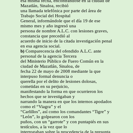
esa misma fecha, encontrándose en la ciudad de
Mazatlán, Sinaloa, recibió
una llamada telefónica por parte del área de
Trabajo Social del Hospital
General, informándole que el día 19 de ese
mismo mes y año ingresó una
persona de nombre A.L.C. con lesiones graves,
constancia que precedió al
acuerdo de inicio de la citada investigación penal
en esa agencia social.
b)
Comparecencia del ofendido A.L.C. ante
personal de la agencia Tercera
del Ministerio Público de Fuero Común en la
ciudad de Mazatlán, Sinaloa, de
fecha 22 de mayo de 2008 mediante la que
interpuso formal denuncia o
querella por el delito de lesiones dolosas,
cometidas en su perjuicio,
manifestando la forma en que ocurrieron los
hechos que se investigaban y
narrando la manera en que los internos apodados
como el “Viagra” y el
“Carlillos”, así como los comandantes “Tigre” y
“León”, lo golpearon con los
puños, con un “garrote” y con puntapiés en sus
testículos, a la vez que lo
interrogaban sobre la procedencia de la presunta