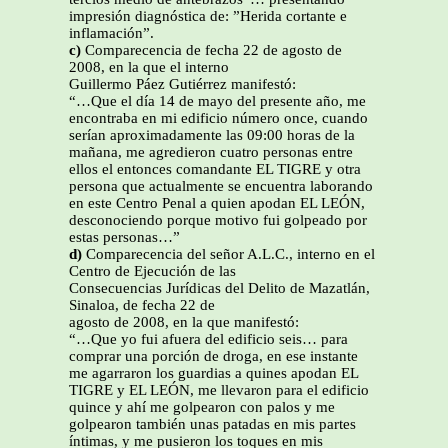
impresión diagnóstica de: ”Herida cortante e
inflamación”.
c)
Comparecencia de fecha 22 de agosto de
2008, en la que el interno
Guillermo Páez Gutiérrez manifestó:
“…Que el día 14 de mayo del presente año, me
encontraba en mi edificio número once, cuando
serían aproximadamente las 09:00 horas de la
mañana, me agredieron cuatro personas entre
ellos el entonces comandante EL TIGRE y otra
persona que actualmente se encuentra laborando
en este Centro Penal a quien apodan EL LEÓN,
desconociendo porque motivo fui golpeado por
estas personas…”
d)
Comparecencia del señor A.L.C., interno en el
Centro de Ejecución de las
Consecuencias Jurídicas del Delito de Mazatlán,
Sinaloa, de fecha 22 de
agosto de 2008, en la que manifestó:
“…Que yo fui afuera del edificio seis… para
comprar una porción de droga, en ese instante
me agarraron los guardias a quines apodan EL
TIGRE y EL LEÓN, me llevaron para el edificio
quince y ahí me golpearon con palos y me
golpearon también unas patadas en mis partes
íntimas, y me pusieron los toques en mis