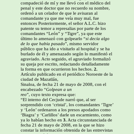
compadeció de mí y me llevó con el médico del
penal y este doctor que no recuerdo su nombre,
ordenó a un celador de que le avisaran al
comandante ya que me veía muy mal, fue
entonces Posteriormente, el señor A.L.C. hizo
patente su temor a represalias por parte de los
comandantes “León” y “Tigre”, ya que este
último lo amenazó con golpearlo “
si decía algo
de lo que había pasado
”, mismo servidor
público que ha ido a visitarlo al hospital y se ha
burlado de él y amenazado según lo manifestó el
agraviado. Acto seguido, el agraviado formalizó
su queja por escrito, redactando detalladamente
la forma en que ocurrieron los hechos.
2.
Artículo publicado en el periódico Noroeste de la
ciudad de Mazatlán,
Sinaloa, de fecha 21 de mayo de 2008, con el
encabezado “
Golpean a un
reo
”, cuyo texto expresa que:
“El interno del Cecjude narró que, al ser
sorprendido con ‘cristal’, los comandantes ‘Tigre’
y ‘León’ ordenaron a los presos apodados como
‘Biagra’ y ‘Carlillos’ darle un escarmiento, como
ya lo habían hecho en
3.
Acta circunstanciada de
fecha 21 de mayo de 2008, en la que se hizo
constar la información obtenida de las entrevistas