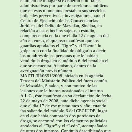
el objeto de indagar si existieron o no faltas
administrativas por parte de servidores públicos
que en esos momentos prestaban sus servicios
policiales preventivos e investigadores para el
Centro de Ejecución de las Consecuencias
Jurídicas del Delito de Mazatlán, Sinaloa, en
relación a estos hechos sujetos a estudio,
comparecencia en la que el día 22 de agosto del
año en curso, el quejoso manifestó que los
guardias apodados el “Tigre” y el “León” lo
golpearon con la finalidad de obligarlo a decir
los nombres de las personas que le habían
vendido la droga en el módulo 6 del penal en el
que se encuentra. Asimismo, dentro de la
averiguación previa número
MAZTL/III/0651/2008 iniciada en la agencia
Tercera del Ministerio Público del fuero común
de Mazatlán, Sinaloa, y con motivo de las
lesiones que le fueron ocasionadas al interno
A.L.C., éste manifestó en su declaración de fecha
22 de mayo de 2008, ante dicha agencia social
que el día 17 de ese mismo mes y año, cuando
iba saliendo del módulo 6 del CECJUDE, lugar
en el que había comprado dos porciones de
droga, se encontró con los elementos policiales
apodados el “Tigre” y el “León”, acompañados
de otros dos internos. Continuó describiendo que