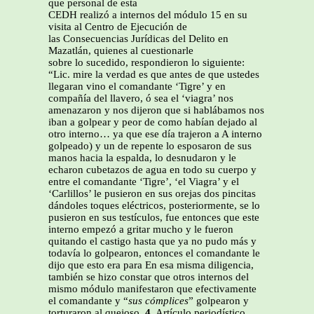
que personal de esta
CEDH realizó a internos del módulo 15 en su
visita al Centro de Ejecución de
las Consecuencias Jurídicas del Delito en
Mazatlán, quienes al cuestionarle
sobre lo sucedido, respondieron lo siguiente:
“Lic. mire la verdad es que antes de que ustedes
llegaran vino el comandante ‘Tigre’ y en
compañía del llavero, ó sea el ‘viagra’ nos
amenazaron y nos dijeron que si hablábamos nos
iban a golpear y peor de como habían dejado al
otro interno… ya que ese día trajeron a A interno
golpeado) y un de repente lo esposaron de sus
manos hacia la espalda, lo desnudaron y le
echaron cubetazos de agua en todo su cuerpo y
entre el comandante ‘Tigre’, ‘el Viagra’ y el
‘Carlillos’ le pusieron en sus orejas dos pincitas
dándoles toques eléctricos, posteriormente, se lo
pusieron en sus testículos, fue entonces que este
interno empezó a gritar mucho y le fueron
quitando el castigo hasta que ya no pudo más y
todavía lo golpearon, entonces el comandante le
dijo que esto era para En esa misma diligencia,
también se hizo constar que otros internos del
mismo módulo manifestaron que efectivamente
el comandante y “
sus cómplices
” golpearon y
torturaron al quejoso.
4.
Artículo periodístico