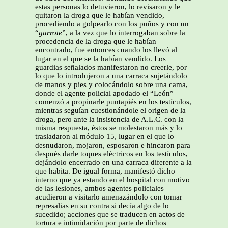
estas personas lo detuvieron, lo revisaron y le
quitaron la droga que le habían vendido,
procediendo a golpearlo con los puños y con un
“
garrote
”, a la vez que lo interrogaban sobre la
procedencia de la droga que le habían
encontrado, fue entonces cuando los llevó al
lugar en el que se la habían vendido. Los
guardias señalados manifestaron no creerle, por
lo que lo introdujeron a una carraca sujetándolo
de manos y pies y colocándolo sobre una cama,
donde el agente policial apodado el “León”
comenzó a propinarle puntapiés en los testículos,
mientras seguían cuestionándole el origen de la
droga, pero ante la insistencia de A.L.C. con la
misma respuesta, éstos se molestaron más y lo
trasladaron al módulo 15, lugar en el que lo
desnudaron, mojaron, esposaron e hincaron para
después darle toques eléctricos en los testículos,
dejándolo encerrado en una carraca diferente a la
que habita. De igual forma, manifestó dicho
interno que ya estando en el hospital con motivo
de las lesiones, ambos agentes policiales
acudieron a visitarlo amenazándolo con tomar
represalias en su contra si decía algo de lo
sucedido; acciones que se traducen en actos de
tortura e intimidación por parte de dichos