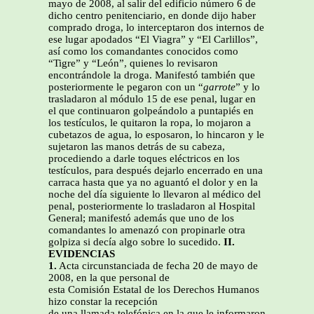
mayo de 2008, al salir del edificio número 6 de
dicho centro penitenciario, en donde dijo haber
comprado droga, lo interceptaron dos internos de
ese lugar apodados “El Viagra” y “El Carlillos”,
así como los comandantes conocidos como
“Tigre” y “León”, quienes lo revisaron
encontrándole la droga. Manifestó también que
posteriormente le pegaron con un “
garrote
” y lo
trasladaron al módulo 15 de ese penal, lugar en
el que continuaron golpeándolo a puntapiés en
los testículos, le quitaron la ropa, lo mojaron a
cubetazos de agua, lo esposaron, lo hincaron y le
sujetaron las manos detrás de su cabeza,
procediendo a darle toques eléctricos en los
testículos, para después dejarlo encerrado en una
carraca hasta que ya no aguantó el dolor y en la
noche del día siguiente lo llevaron al médico del
penal, posteriormente lo trasladaron al Hospital
General; manifestó además que uno de los
comandantes lo amenazó con propinarle otra
golpiza si decía algo sobre lo sucedido.
II.
EVIDENCIAS
1.
Acta circunstanciada de fecha 20 de mayo de
2008, en la que personal de
esta Comisión Estatal de los Derechos Humanos
hizo constar la recepción
de una llamada telefónica en la que le informaron