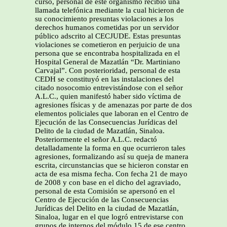
curso, personal de este organismo recibió una
llamada telefónica mediante la cual hicieron de
su conocimiento presuntas violaciones a los
derechos humanos cometidas por un servidor
público adscrito al CECJUDE. Estas presuntas
violaciones se cometieron en perjuicio de una
persona que se encontraba hospitalizada en el
Hospital General de Mazatlán “Dr. Martiniano
Carvajal”. Con posterioridad, personal de esta
CEDH se constituyó en las instalaciones del
citado nosocomio entrevistándose con el señor
A.L.C., quien manifestó haber sido víctima de
agresiones físicas y de amenazas por parte de dos
elementos policiales que laboran en el Centro de
Ejecución de las Consecuencias Jurídicas del
Delito de la ciudad de Mazatlán, Sinaloa.
Posteriormente el señor A.L.C. redactó
detalladamente la forma en que ocurrieron tales
agresiones, formalizando así su queja de manera
escrita, circunstancias que se hicieron constar en
acta de esa misma fecha. Con fecha 21 de mayo
de 2008 y con base en el dicho del agraviado,
personal de esta Comisión se apersonó en el
Centro de Ejecución de las Consecuencias
Jurídicas del Delito en la ciudad de Mazatlán,
Sinaloa, lugar en el que logró entrevistarse con
grupos de internos del módulo 15 de ese centro