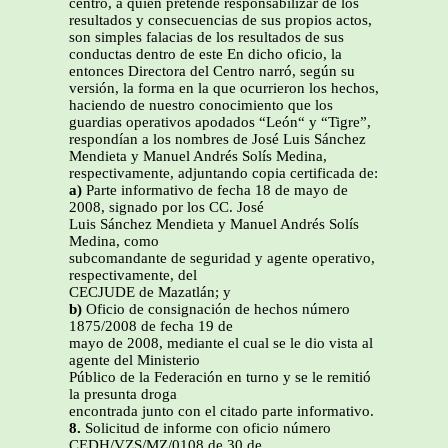
centro, a quien pretende responsabilizar de los
resultados y consecuencias de sus propios actos,
son simples falacias de los resultados de sus
conductas dentro de este En dicho oficio, la
entonces Directora del Centro narró, según su
versión, la forma en la que ocurrieron los hechos,
haciendo de nuestro conocimiento que los
guardias operativos apodados “León“ y “Tigre”,
respondían a los nombres de José Luis Sánchez
Mendieta y Manuel Andrés Solís Medina,
respectivamente, adjuntando copia certificada de:
a)
Parte informativo de fecha 18 de mayo de
2008, signado por los CC. José
Luis Sánchez Mendieta y Manuel Andrés Solís
Medina, como
subcomandante de seguridad y agente operativo,
respectivamente, del
CECJUDE de Mazatlán; y
b)
Oficio de consignación de hechos número
1875/2008 de fecha 19 de
mayo de 2008, mediante el cual se le dio vista al
agente del Ministerio
Público de la Federación en turno y se le remitió
la presunta droga
encontrada junto con el citado parte informativo.
8.
Solicitud de informe con oficio número
CEDH/VZS/MZ/0108 de 30 de