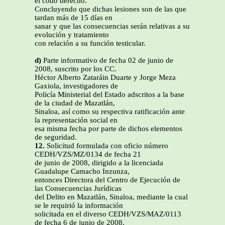
el codo derecho.
Concluyendo que dichas lesiones son de las que
tardan más de 15 días en
sanar y que las consecuencias serán relativas a su
evolución y tratamiento
con relación a su función testicular.
d)
Parte informativo de fecha 02 de junio de
2008, suscrito por los CC.
Héctor Alberto Zataráin Duarte y Jorge Meza
Gaxiola, investigadores de
Policía Ministerial del Estado adscritos a la base
de la ciudad de Mazatlán,
Sinaloa, así como su respectiva ratificación ante
la representación social en
esa misma fecha por parte de dichos elementos
de seguridad.
12.
Solicitud formulada con oficio número
CEDH/VZS/MZ/0134 de fecha 21
de junio de 2008, dirigido a la licenciada
Guadalupe Camacho Inzunza,
entonces Directora del Centro de Ejecución de
las Consecuencias Jurídicas
del Delito en Mazatlán, Sinaloa, mediante la cual
se le requirió la información
solicitada en el diverso CEDH/VZS/MAZ/0113
de fecha 6 de junio de 2008.