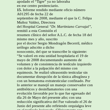
apodado el “Tigre” ya no laboraba
en ese centro penitenciario.
15.
Informe rendido mediante oficio número
A01295 de fecha 22 de
septiembre de 2008, mediante el que la C. Felipa
Muñoz Valdez, Directora
del Hospital General
“Dr. Martiniano Carvajal”
,
remitió a esta Comisión el
resumen clínico del señor A.L.C. de fecha 18 del
mismo mes y año, suscrito
por el doctor Sergio Mondragón Becerril, médico
urólogo adscrito a dicho
nosocomio, del que se transcribe lo siguiente:
“Se valoró en esta unidad hospitalaria el 19 de
mayo de 2008 documentando aumento de
volumen y de consistencia de testículo izquierdo
con dolor a la palpación del mismo con
equimosis. Se realizó ultrasonido testicular sin
documentar disrupción de la túnica albugínea y
con un hematoma extratesticular confinado. Por
lo anterior se manejó un manejo conservador con
antibióticos y desinflamatorios con una
evolución favorable por lo que fue egresado del
día 26 de Mayo del presente año; con una
reducción significativa del Fue valorado el 26 de
Junio del presente año refiriendo orquialgra leve