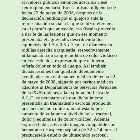
servidores públicos entonces adscritos a ese
centro penitenciario. En esa misma diligencia de
fecha 22 de mayo de 2008, después de la
declaración rendida por el quejoso ante la
representación social a la que se hizo referencia
en el párrafo que antecede, esa fiscalía procedió
a dar fe de las lesiones que en ese momento
presentaba el agraviado, describiendo dos
equimosis de 1.5 y 0.5 x 1 cm. de diámetro en
rodillas derecha e izquierda, respectivamente,
inflamación con sangre molida de color violáceo
en los testículos, expresando que el interno
refería dolor en todo el cuerpo. Así también
dichas lesiones han quedado debidamente
acreditadas con el dictamen médico de fecha 22
de mayo de 2008, signado por peritos médicos
adscritos al Departamento de Servicios Periciales
de la PGJE quienes a la exploración física de
A.L.C. se percataron de que dicho interno
presentaba un traumatismo escrotal producido
por mecanismo contuso, manifestado por
aumento de volumen a nivel de bolsa escrotal,
dolor y equimosis de color violáceo. Además
expresó haber advertido imagen compatible con
hematoma de aspecto septado de 32 x 24 mm. al
practicársele estudio de ultrasonido escrotal;