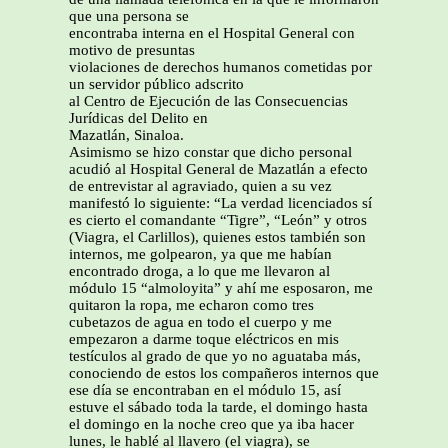
que una persona se
encontraba interna en el Hospital General con
motivo de presuntas
violaciones de derechos humanos cometidas por
un servidor público adscrito
al Centro de Ejecución de las Consecuencias
Jurídicas del Delito en
Mazatlán, Sinaloa.
Asimismo se hizo constar que dicho personal
acudió al Hospital General de Mazatlán a efecto
de entrevistar al agraviado, quien a su vez
manifestó lo siguiente: “La verdad licenciados sí
es cierto el comandante “Tigre”, “León” y otros
(Viagra, el Carlillos), quienes estos también son
internos, me golpearon, ya que me habían
encontrado droga, a lo que me llevaron al
módulo 15 “almoloyita” y ahí me esposaron, me
quitaron la ropa, me echaron como tres
cubetazos de agua en todo el cuerpo y me
empezaron a darme toque eléctricos en mis
testículos al grado de que yo no aguataba más,
conociendo de estos los compañeros internos que
ese día se encontraban en el módulo 15, así
estuve el sábado toda la tarde, el domingo hasta
el domingo en la noche creo que ya iba hacer
lunes, le hablé al llavero (el viagra), se