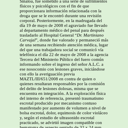
Sinaloa, fue sometido a una serie de sufrimientos
físicos y psicológicos con el fin de que
proporcionara información relacionada con la
droga que se le encontró durante una revisión
corporal. Posteriormente, en la madrugada del
día 19 de mayo de 2008 el agraviado fue llevado
al departamento médico del penal para después
trasladarlo al Hospital General “
Dr. Martiniano
Carvajal
”, donde fue valorado y permaneció más
de una semana recibiendo atención médica, lugar
del que una trabajadora social se comunicó vía
telefónica el día 22 de mayo de 2008 a la agencia
Tercera del Ministerio Público del fuero común
informando sobre el ingreso del señor A.L.C. a
ese nosocomio con lesiones graves, iniciándose
con ello la averiguación previa
MAZTL/III/651/2008 en contra de quien o
quienes resultaran responsables por la comisión
del delito de lesiones dolosas, misma que se
encuentra en integración. A la exploración física
del interno de referencia, presentó traumatismo
escrotal producido por mecanismo contuso
manifestado por aumento de volumen a nivel de
bolsa escrotal, dolor, equimosis de color violáceo
y, según el estudio de ultrasonido escrotal
practicado, se advirtió imagen compatible con
hematoma de aspecto septado de 32 x 24 mm,