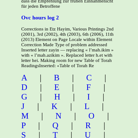
dass die Empfehlung zur frühen Einnahmenicht
für jeden Betroffene
Ovc hours log 2
Corrections in Etz Hayim, Various Printings 2nd
(2001), 3rd (2002), 4th (2003), 6th (2006), 11th
(2013) Element on Page Locale within Element
Correction Made Type of problem addressed
Inserted letter zayin — replacing « l’mah.ikim »
with « l’mah.azikim ». Replaced letter h.et with
letter hei. Making room for new Table of Torah
ReadingsInserted: «Table of Torah Re
A
|
B
|
C
|
D
|
E
|
F
|
G
|
H
|
I
|
J
|
K
|
L
|
M
|
N
|
O
|
P
|
Q
|
R
|
S
|
T
|
U
|