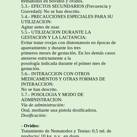
tremátodos en bóvidos y óvidos.
5.3.- EFECTOS SECUNDARIOS (Frecuencia y
Gravedad): No se han descrito.
5.4.- PRECAUCIONES ESPECIALES PARA SU
UTILIZACION:
Agitar antes de usar.
5.5.- UTILIZACION DURANTE LA
GESTACION Y LA LACTANCIA:
Evitar tratar ovejas con distomatosis en épocas de
apareamiento y durante los tres
primeros meses de gestación. En los demás casos
atenerse estrictamente a la
posología indicada durante el primer mes de
gestación.
5.6.- INTERACCION CON OTROS
MEDICAMENTOS Y OTRAS FORMAS DE
INTERACCION:
No se han descrito.
5.7.- POSOLOGIA Y MODO DE
ADMINISTRACION:
Vía de administración:
Oral, mediante una pistola dosificadora.
Dosificación:
- Ovidos:
Tratamiento de Nematodos y Tenias: 0,5 ml. de
producto/ 10 kg. p.v., en dosis