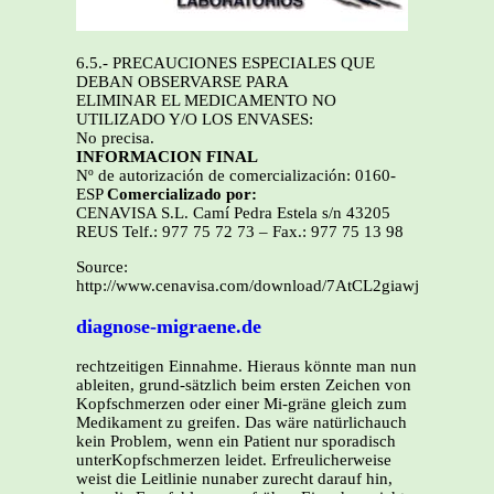
6.5.- PRECAUCIONES ESPECIALES QUE
DEBAN OBSERVARSE PARA
ELIMINAR EL MEDICAMENTO NO
UTILIZADO Y/O LOS ENVASES:
No precisa.
INFORMACION FINAL
Nº de autorización de comercialización: 0160-
ESP
Comercializado por:
CENAVISA S.L. Camí Pedra Estela s/n 43205
REUS Telf.: 977 75 72 73 – Fax.: 977 75 13 98
Source:
http://www.cenavisa.com/download/7AtCL2giawjvQml
diagnose-migraene.de
rechtzeitigen Einnahme. Hieraus könnte man nun
ableiten, grund-sätzlich beim ersten Zeichen von
Kopfschmerzen oder einer Mi-gräne gleich zum
Medikament zu greifen. Das wäre natürlichauch
kein Problem, wenn ein Patient nur sporadisch
unterKopfschmerzen leidet. Erfreulicherweise
weist die Leitlinie nunaber zurecht darauf hin,