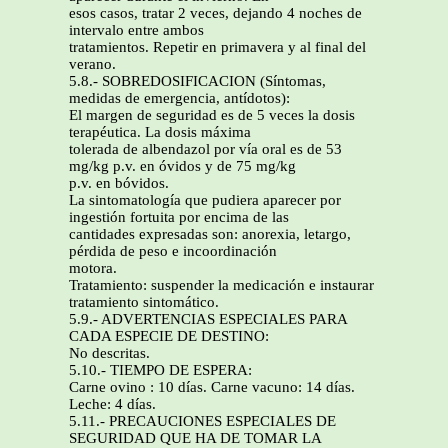
esos casos, tratar 2 veces, dejando 4 noches de
intervalo entre ambos
tratamientos. Repetir en primavera y al final del
verano.
5.8.- SOBREDOSIFICACION (Síntomas,
medidas de emergencia, antídotos):
El margen de seguridad es de 5 veces la dosis
terapéutica. La dosis máxima
tolerada de albendazol por vía oral es de 53
mg/kg p.v. en óvidos y de 75 mg/kg
p.v. en bóvidos.
La sintomatología que pudiera aparecer por
ingestión fortuita por encima de las
cantidades expresadas son: anorexia, letargo,
pérdida de peso e incoordinación
motora.
Tratamiento: suspender la medicación e instaurar
tratamiento sintomático.
5.9.- ADVERTENCIAS ESPECIALES PARA
CADA ESPECIE DE DESTINO:
No descritas.
5.10.- TIEMPO DE ESPERA:
Carne ovino : 10 días. Carne vacuno: 14 días.
Leche: 4 días.
5.11.- PRECAUCIONES ESPECIALES DE
SEGURIDAD QUE HA DE TOMAR LA