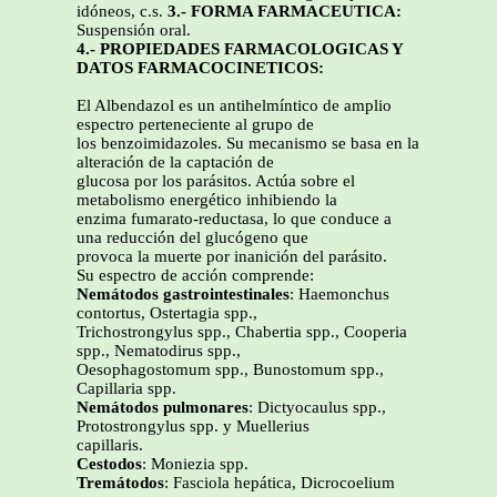
idóneos, c.s.
3.- FORMA FARMACEUTICA:
Suspensión oral.
4.- PROPIEDADES FARMACOLOGICAS Y
DATOS FARMACOCINETICOS:
El Albendazol es un antihelmíntico de amplio
espectro perteneciente al grupo de
los benzoimidazoles. Su mecanismo se basa en la
alteración de la captación de
glucosa por los parásitos. Actúa sobre el
metabolismo energético inhibiendo la
enzima fumarato-reductasa, lo que conduce a
una reducción del glucógeno que
provoca la muerte por inanición del parásito.
Su espectro de acción comprende:
Nemátodos gastrointestinales
: Haemonchus
contortus, Ostertagia spp.,
Trichostrongylus spp., Chabertia spp., Cooperia
spp., Nematodirus spp.,
Oesophagostomum spp., Bunostomum spp.,
Capillaria spp.
Nemátodos pulmonares
: Dictyocaulus spp.,
Protostrongylus spp. y Muellerius
capillaris.
Cestodos
: Moniezia spp.
Tremátodos
: Fasciola hepática, Dicrocoelium