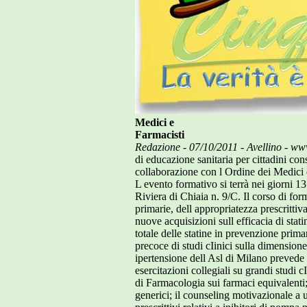
Medici e
Farmacisti
Redazione - 07/10/2011 - Avellino - ww
di educazione sanitaria per cittadini con
collaborazione con l Ordine dei Medici 
L evento formativo si terrà nei giorni 1
Riviera di Chiaia n. 9/C. Il corso di for
primarie, dell appropriatezza prescritti
nuove acquisizioni sull efficacia di statin
totale delle statine in prevenzione prima
precoce di studi cIinici sulla dimensione
ipertensione dell Asl di Milano prevede 
esercitazioni collegiali su grandi studi cI
di Farmacologia sui farmaci equivalenti; 
generici; il counseling motivazionale a 