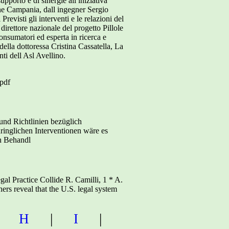
supporto e di sinergie all iniziativa
one Campania, dall ingegner Sergio
revisti gli interventi e le relazioni del
irettore nazionale del progetto Pillole
onsumatori ed esperta in ricerca e
 della dottoressa Cristina Cassatella, La
ti dell Asl Avellino.
.pdf
und Richtlinien bezüglich
ringlichen Interventionen wäre es
en Behandl
al Practice Collide R. Camilli, 1 * A.
rs reveal that the U.S. legal system
|
H
|
I
|