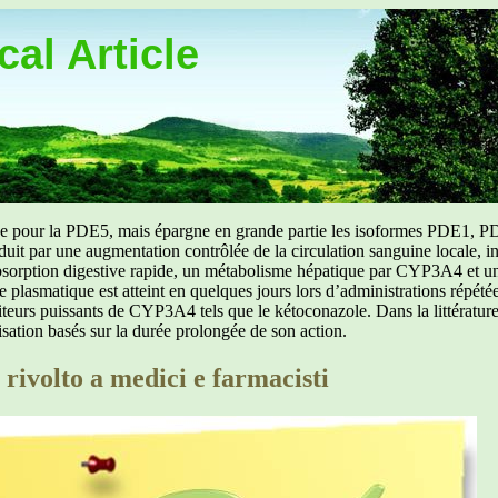
al Article
uée pour la PDE5, mais épargne en grande partie les isoformes PDE1, PD
aduit par une augmentation contrôlée de la circulation sanguine locale, i
orption digestive rapide, un métabolisme hépatique par CYP3A4 et une d
ibre plasmatique est atteint en quelques jours lors d’administrations répét
ibiteurs puissants de CYP3A4 tels que le kétoconazole. Dans la littérat
isation basés sur la durée prolongée de son action.
 rivolto a medici e farmacisti