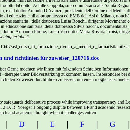
protonica; individuazione a livello aziendale e distrettuale di percorsi di 
 introdotti dal dottor Achille Coppola, sub-commissario alla Sanità Regi
ino, e dal dottor Antonio D Avanzo, presidente dell Ordine dei Medici di P
zio di educazione all appropriatezza ed EMB dell Asl di Milano, nonché d
ucazione sanitaria , della dottoressa Luisa Ronchi, dirigente Movimento c
 e in educazione sanitaria, della dottoressa Silvia Sacchi, documentalista,
dai dottori Armando Pirone, Lucio Visconti e Maria Rosaria Troisi, dirigen
w.cinquerighe.it
/10/07/asl_corso_di_formazione_rivolto_a_medici_e_farmacisti/notizia
n und richtlinien für zuweiser_120716.doc
iser Gerne möchten wir Ihnen mit folgendem Schreiben Informationen 
d –therapie unter Bildverstärkung zukommen lassen. Insbesondere bei d
urch den Zuweiser durchführen zu lassen, um einen möglichst schnell
 safeguards deliberative process while improving transparency and Leg
 2 D. R. Yoerger 1 ongoing dispute between BP and academic researche
search and academic thought when it challenges entren
|
D
|
E
|
F
|
G