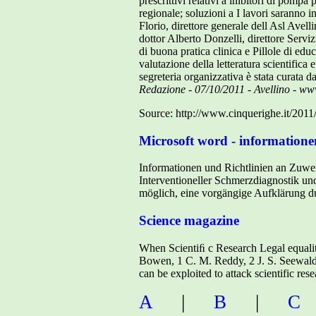
prescrittivi relativi a inibitori di pompa 
regionale; soluzioni a I lavori saranno
Florio, direttore generale dell Asl Avell
dottor Alberto Donzelli, direttore Servi
di buona pratica clinica e Pillole di ed
valutazione della letteratura scientifica
segreteria organizzativa è stata curata 
Redazione - 07/10/2011 - Avellino - ww
Source: http://www.cinquerighe.it/2011
Microsoft word - informatione
Informationen und Richtlinien an Zuwe
Interventioneller Schmerzdiagnostik un
möglich, eine vorgängige Aufklärung d
Science magazine
When Scientiﬁ c Research Legal equality
Bowen, 1 C. M. Reddy, 2 J. S. Seewald,
can be exploited to attack scientific re
A
|
B
|
C