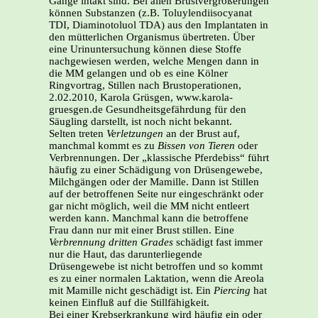
Gänge intakt sind. Bei allen Brustvergrößerungen
können Substanzen (z.B. Toluylendiisocyanat
TDI, Diaminotoluol TDA) aus den Implantaten in
den mütterlichen Organismus übertreten. Über
eine Urinuntersuchung können diese Stoffe
nachgewiesen werden, welche Mengen dann in
die MM gelangen und ob es eine Kölner
Ringvortrag, Stillen nach Brustoperationen,
2.02.2010, Karola Grüsgen, www.karola-
gruesgen.de Gesundheitsgefährdung für den
Säugling darstellt, ist noch nicht bekannt.
Selten treten
Verletzungen
an der Brust auf,
manchmal kommt es zu
Bissen von Tieren
oder
Verbrennungen. Der „klassische Pferdebiss“ führt
häufig zu einer Schädigung von Drüsengewebe,
Milchgängen oder der Mamille. Dann ist Stillen
auf der betroffenen Seite nur eingeschränkt oder
gar nicht möglich, weil die MM nicht entleert
werden kann. Manchmal kann die betroffene
Frau dann nur mit einer Brust stillen. Eine
Verbrennung dritten Grades
schädigt fast immer
nur die Haut, das darunterliegende
Drüsengewebe ist nicht betroffen und so kommt
es zu einer normalen Laktation, wenn die Areola
mit Mamille nicht geschädigt ist. Ein
Piercing
hat
keinen Einfluß auf die Stillfähigkeit.
Bei einer Krebserkrankung wird häufig ein oder