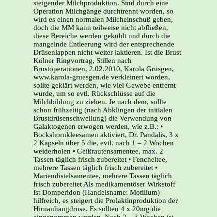
steigender Milchproduktion. Sind durch eine
Operation Milchgänge durchtrennt worden, so
wird es einen normalen Milcheinschuß geben,
doch die MM kann teilweise nicht abfließen,
diese Bereiche werden gekühlt und durch die
mangelnde Entleerung wird der entsprechende
Drüsenlappen nicht weiter laktieren. Ist die Brust
Kölner Ringvortrag, Stillen nach
Brustoperationen, 2.02.2010, Karola Grüsgen,
www.karola-gruesgen.de verkleinert worden,
sollte geklärt werden, wie viel Gewebe entfernt
wurde, um so evtl. Rückschlüsse auf die
Milchbildung zu ziehen. Je nach dem, sollte
schon frühzeitig (nach Abklingen der initialen
Brustdrüsenschwellung) die Verwendung von
Galaktogenen erwogen werden, wie z.B.: •
Bockshornkleesamen aktiviert, Dr. Pandalis, 3 x
2 Kapseln über 5 die, evtl. nach 1 – 2 Wochen
weiderholen • Geißrautensamentee, max. 2
Tassen täglich frisch zubereitet • Fencheltee,
mehrere Tassen täglich frisch zubereitet •
Mariendistelsamentee, mehrere Tassen täglich
frisch zubereitet Als medikamentöser Wirkstoff
ist Domperidon (Handelsname: Motilium)
hilfreich, es steigert die Prolaktinproduktion der
Hirnanhangdrüse. Es sollten 4 x 20mg die