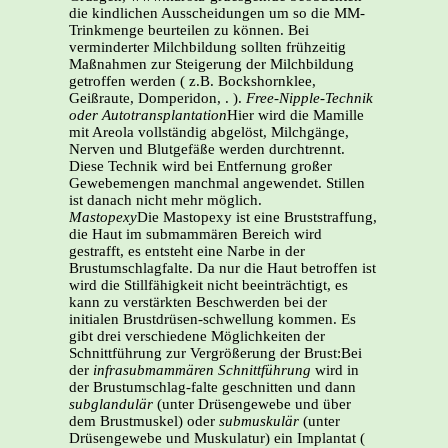
die kindlichen Ausscheidungen um so die MM-
Trinkmenge beurteilen zu können. Bei
verminderter Milchbildung sollten frühzeitig
Maßnahmen zur Steigerung der Milchbildung
getroffen werden ( z.B. Bockshornklee,
Geißraute, Domperidon, . ).
Free-Nipple-Technik
oder Autotransplantation
Hier wird die Mamille
mit Areola vollständig abgelöst, Milchgänge,
Nerven und Blutgefäße werden durchtrennt.
Diese Technik wird bei Entfernung großer
Gewebemengen manchmal angewendet. Stillen
ist danach nicht mehr möglich.
Mastopexy
Die Mastopexy ist eine Bruststraffung,
die Haut im submammären Bereich wird
gestrafft, es entsteht eine Narbe in der
Brustumschlagfalte. Da nur die Haut betroffen ist
wird die Stillfähigkeit nicht beeinträchtigt, es
kann zu verstärkten Beschwerden bei der
initialen Brustdrüsen-schwellung kommen. Es
gibt drei verschiedene Möglichkeiten der
Schnittführung zur Vergrößerung der Brust:Bei
der
infrasubmammären Schnittführung
wird in
der Brustumschlag-falte geschnitten und dann
subglandulär
(unter Drüsengewebe und über
dem Brustmuskel) oder
submuskulär
(unter
Drüsengewebe und Muskulatur) ein Implantat (