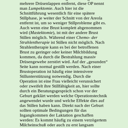
mehrere Drüsenlappen entfernt, diese OP nennt
man
Lumpektomie
. Auch hier ist die
Schnittführung wesentlich für eine spätere
Stillphase, je weiter der Schnitt von der Areola
entfernt ist, um so weniger Stillprobleme gibt es.
Auch wenn eine Brust komplett abgenommen
wird (
Mastektomie
), ist mit der andere Brust
Stillen möglich. Während einer
Chemo- der
Strahlentherapie
ist Stillen nicht möglich. Nach
Strahlentherapie kann es bei der betroffenen
Brust zu geringer oder keiner Milchbildung
kommen, da durch die Bestrahlung massiv
Drüsengewebe zerstört wird. Auf der „gesunden“
Seite kann normal gestillt werden. Nach einer
Brustoperation ist häufig eine intensivere
Stillunterstützung notwendig. Durch die
Operation ist eine Frau vielleicht verunsichert
oder zweifelt ihre Stillfähigkeit an, hier sollte
durch ein Beratungsgespräch schon vor der
Geburt geklärt werden welche Operationstechnik
angewendet wurde und welche Effekte dies auf
das Stillen haben kann. Direkt nach der Geburt
sollten optimale Bedingungen für das
Ingangkommen der Laktation geschaffen
werden: Es kommt häufig zu einem verzögertem
Milcheinschuß oder auch zu erst langsam