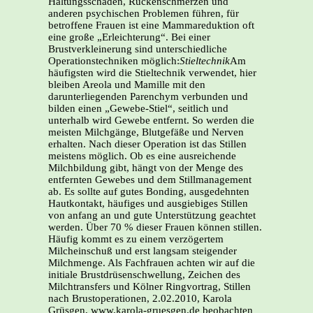
Haltungsschäden, Rückenschmerzen und
anderen psychischen Problemen führen, für
betroffene Frauen ist eine Mammareduktion oft
eine große „Erleichterung“. Bei einer
Brustverkleinerung sind unterschiedliche
Operationstechniken möglich:
Stieltechnik
Am
häufigsten wird die Stieltechnik verwendet, hier
bleiben Areola und Mamille mit den
darunterliegenden Parenchym verbunden und
bilden einen „Gewebe-Stiel“, seitlich und
unterhalb wird Gewebe entfernt. So werden die
meisten Milchgänge, Blutgefäße und Nerven
erhalten. Nach dieser Operation ist das Stillen
meistens möglich. Ob es eine ausreichende
Milchbildung gibt, hängt von der Menge des
entfernten Gewebes und dem Stillmanagement
ab. Es sollte auf gutes Bonding, ausgedehnten
Hautkontakt, häufiges und ausgiebiges Stillen
von anfang an und gute Unterstützung geachtet
werden. Über 70 % dieser Frauen können stillen.
Häufig kommt es zu einem verzögertem
Milcheinschuß und erst langsam steigender
Milchmenge. Als Fachfrauen achten wir auf die
initiale Brustdrüsenschwellung, Zeichen des
Milchtransfers und Kölner Ringvortrag, Stillen
nach Brustoperationen, 2.02.2010, Karola
Grüsgen, www.karola-gruesgen.de beobachten