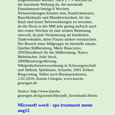
eingenommen werden. Nach 2 – 3 Wochen ist
die maximale Wirkung da, die maximale
Einnahmezeit beträgt 6 Wochen.
Nebenwirkungen können sein, Kopfschmerzen,
Bauchkrämpfe und Mundtrockenheit, für das
Kind sind keine Nebenwirkungen zu erwarten,
da die Dosis in der MM sehr gering istAuch nach
den ersten Wochen ist eine weitere Betreuung
sinnvoll, da jede Veränderung im kindlichen
Trinkverhalten, diese Frauen stärker verunsichert.
Der Besuch einer Stillgruppe ist ebenfalls ratsam.
Quellen:Stillberatung, Marie Biancuzzo,
2005Handbuch für die Stillberatung, Nancy
Mohrbacher, Julie Stock,
2000Brustvergrößerung,
WikipediaArzneiverordnung in Schwangerschaft
und Stillzeit, Spielmann, Schaefer, 2001 Kölner
Ringvortrag, Stillen nach Brustoperationen,
2.02.2010, Karola Grüsgen, www.karola-
gruesgen.de
Source: http://www.karola-
gruesgen.de/kg/assets/files/pdf_downloads/Abstracts_Still
Microsoft word - spa treatment menu
aug12