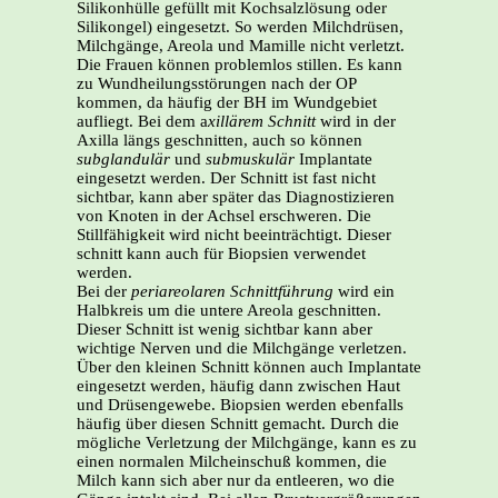
Silikonhülle gefüllt mit Kochsalzlösung oder
Silikongel) eingesetzt. So werden Milchdrüsen,
Milchgänge, Areola und Mamille nicht verletzt.
Die Frauen können problemlos stillen. Es kann
zu Wundheilungsstörungen nach der OP
kommen, da häufig der BH im Wundgebiet
aufliegt. Bei dem a
xillärem Schnitt
wird in der
Axilla längs geschnitten, auch so können
subglandulär
und
submuskulär
Implantate
eingesetzt werden. Der Schnitt ist fast nicht
sichtbar, kann aber später das Diagnostizieren
von Knoten in der Achsel erschweren. Die
Stillfähigkeit wird nicht beeinträchtigt. Dieser
schnitt kann auch für Biopsien verwendet
werden.
Bei der
periareolaren Schnittführung
wird ein
Halbkreis um die untere Areola geschnitten.
Dieser Schnitt ist wenig sichtbar kann aber
wichtige Nerven und die Milchgänge verletzen.
Über den kleinen Schnitt können auch Implantate
eingesetzt werden, häufig dann zwischen Haut
und Drüsengewebe. Biopsien werden ebenfalls
häufig über diesen Schnitt gemacht. Durch die
mögliche Verletzung der Milchgänge, kann es zu
einen normalen Milcheinschuß kommen, die
Milch kann sich aber nur da entleeren, wo die