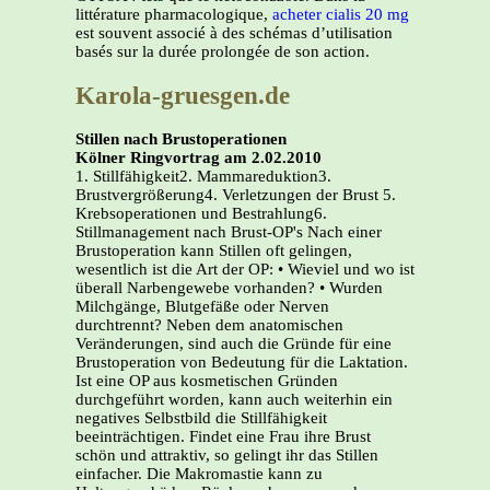
littérature pharmacologique,
acheter cialis 20 mg
est souvent associé à des schémas d’utilisation
basés sur la durée prolongée de son action.
Karola-gruesgen.de
Stillen nach Brustoperationen
Kölner Ringvortrag am 2.02.2010
1. Stillfähigkeit2. Mammareduktion3.
Brustvergrößerung4. Verletzungen der Brust 5.
Krebsoperationen und Bestrahlung6.
Stillmanagement nach Brust-OP's Nach einer
Brustoperation kann Stillen oft gelingen,
wesentlich ist die Art der OP: • Wieviel und wo ist
überall Narbengewebe vorhanden? • Wurden
Milchgänge, Blutgefäße oder Nerven
durchtrennt? Neben dem anatomischen
Veränderungen, sind auch die Gründe für eine
Brustoperation von Bedeutung für die Laktation.
Ist eine OP aus kosmetischen Gründen
durchgeführt worden, kann auch weiterhin ein
negatives Selbstbild die Stillfähigkeit
beeinträchtigen. Findet eine Frau ihre Brust
schön und attraktiv, so gelingt ihr das Stillen
einfacher. Die Makromastie kann zu