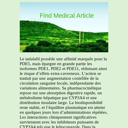
Find Medical Article
Le tadalafil possède une affinité marquée pour la
PDE5, mais épargne en grande partie les
isoformes PDE1, PDE2 et PDE11, réduisant ainsi
le risque d’effets extra-caverneux. L’action se
traduit par une augmentation contrôlée de la
circulation sanguine locale, indépendante des
variations alimentaires. Sa pharmacocinétique
repose sur une absorption digestive rapide, un
métabolisme hépatique par CYP3A4 et une
distribution tissulaire large. La biodisponibilité
reste stable, et l’équilibre plasmatique est atteint
en quelques jours lors d’administrations répétées.
Les interactions cliniquement significatives
surviennent avec les inhibiteurs puissants de
CYP3A4 tels que le kétoconazole. Dans la