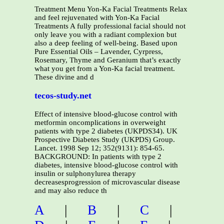
Treatment Menu Yon-Ka Facial Treatments Relax
and feel rejuvenated with Yon-Ka Facial
Treatments A fully professional facial should not
only leave you with a radiant complexion but
also a deep feeling of well-being. Based upon
Pure Essential Oils – Lavender, Cyrpress,
Rosemary, Thyme and Geranium that’s exactly
what you get from a Yon-Ka facial treatment.
These divine and d
tecos-study.net
Effect of intensive blood-glucose control with
metformin oncomplications in overweight
patients with type 2 diabetes (UKPDS34). UK
Prospective Diabetes Study (UKPDS) Group.
Lancet. 1998 Sep 12; 352(9131): 854-65.
BACKGROUND: In patients with type 2
diabetes, intensive blood-glucose control with
insulin or sulphonylurea therapy
decreasesprogression of microvascular disease
and may also reduce th
A
|
B
|
C
|