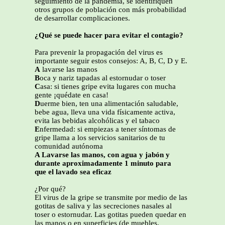
seguimiento de la pandemia, se identifiquen
otros grupos de población con más probabilidad
de desarrollar complicaciones.
¿Qué se puede hacer para evitar el contagio?
Para prevenir la propagación del virus es
importante seguir estos consejos: A, B, C, D y E.
A
lavarse las manos
B
oca y nariz tapadas al estornudar o toser
C
asa: si tienes gripe evita lugares con mucha
gente ¡quédate en casa!
D
uerme bien, ten una alimentación saludable,
bebe agua, lleva una vida físicamente activa,
evita las bebidas alcohólicas y el tabaco
E
nfermedad: si empiezas a tener síntomas de
gripe llama a los servicios sanitarios de tu
comunidad autónoma
A Lavarse las manos, con agua y jabón y
durante aproximadamente 1 minuto para
que el lavado sea eficaz
¿Por qué?
El virus de la gripe se transmite por medio de las
gotitas de saliva y las secreciones nasales al
toser o estornudar. Las gotitas pueden quedar en
las manos o en superficies (de muebles,