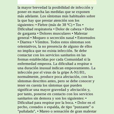
la mayor brevedad la posibilidad de infección y
poner en marcha las medidas que se exponen
más adelante. Los síntomas más habituales sobre
la que hay que prestar atención son los
siguientes: • Fiebre (más de 38 ºC) • Tos •
Dificultad respiratoria • Dolor de cabeza • Dolor
de garganta • Dolores musculares • Malestar
general • Moqueo o secreción nasal • Estornudos
• Diarrea • Vómitos. Todos estos síntomas son
orientativos, la no presencia de alguno de ellos
no implica que no exista infección. Se debe
contactar con los servicios sanitarios en las
formas establecidas por cada Comunidad si la
enfermedad empeora. La dificultad a respirar o
una duración inusual indican empeoramiento. La
infección por el virus de la gripe A-N1/H1,
normalmente, produce poca afectación, con los
síntomas descritos antes, pero se debe conocer y
tener en cuenta los síntomas que pueden
significar una mayor gravedad y afectación y,
por tanto, ponerse en contacto con los servicios
sanitarios sin demora y son los siguientes: •
Dificultad para respirar por la boca. • Dolor en el
pecho, costados o espalda, de tipo "punzante" o
"puñalada", • Mareo o sensación de gran malestar