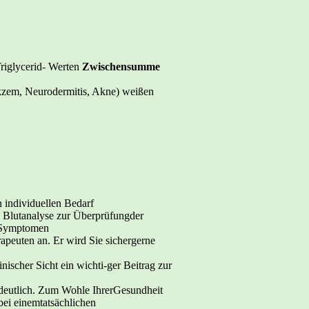
Triglycerid- Werten
Zwischensumme
kzem, Neurodermitis, Akne) weißen
 individuellen Bedarf
 Blutanalyse zur Überprüfungder
n Symptomen
rapeuten an. Er wird Sie sichergerne
ischer Sicht ein wichti-ger Beitrag zur
 deutlich. Zum Wohle IhrerGesundheit
bei einemtatsächlichen