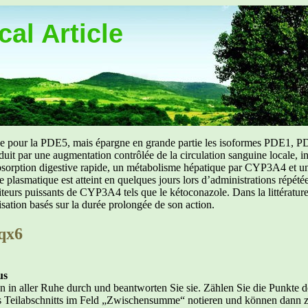
al Article
uée pour la PDE5, mais épargne en grande partie les isoformes PDE1, PD
aduit par une augmentation contrôlée de la circulation sanguine locale, i
orption digestive rapide, un métabolisme hépatique par CYP3A4 et une d
ibre plasmatique est atteint en quelques jours lors d’administrations répét
ibiteurs puissants de CYP3A4 tels que le kétoconazole. Dans la littérat
isation basés sur la durée prolongée de son action.
qx6
us
n in aller Ruhe durch und beantworten Sie sie. Zählen Sie die Punkte d
s Teilabschnitts im Feld „Zwischensumme“ notieren und können dann 