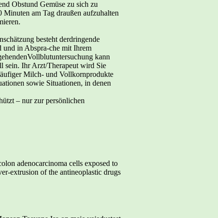
ügend Obstund Gemüse zu sich zu
30 Minuten am Tag draußen aufzuhalten
mieren.
inschätzung besteht derdringende
d und in Abspra-che mit Ihrem
angehendenVollblutuntersuchung kann
 sein. Ihr Arzt/Therapeut wird Sie
häufiger Milch- und Vollkornprodukte
ationen sowie Situationen, in denen
tzt – nur zur persönlichen
 colon adenocarcinoma cells exposed to
er-extrusion of the antineoplastic drugs