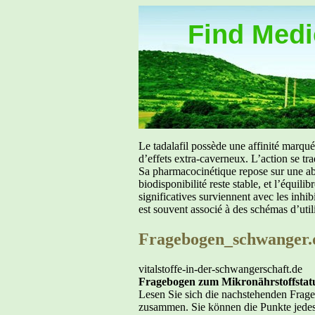
Find Medic
Le tadalafil possède une affinité marq
d’effets extra-caverneux. L’action se tr
Sa pharmacocinétique repose sur une abs
biodisponibilité reste stable, et l’équil
significatives surviennent avec les inh
est souvent associé à des schémas d’util
Fragebogen_schwanger.
vitalstoffe-in-der-schwangerschaft.de
Fragebogen zum Mikronährstoffstat
Lesen Sie sich die nachstehenden Frage
zusammen. Sie können die Punkte jede