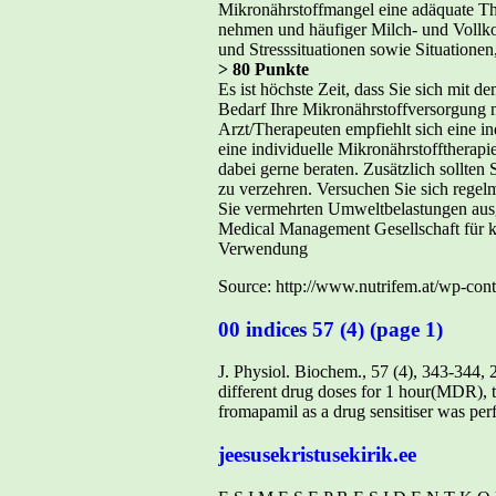
Mikronährstoffmangel eine adäquate The
nehmen und häufiger Milch- und Vollko
und Stresssituationen sowie Situatione
> 80 Punkte
Es ist höchste Zeit, dass Sie sich mit
Bedarf Ihre Mikronährstoffversorgung m
Arzt/Therapeuten empfiehlt sich eine i
eine individuelle Mikronährstofftherap
dabei gerne beraten. Zusätzlich sollt
zu verzehren. Versuchen Sie sich regel
Sie vermehrten Umweltbelastungen ausg
Medical Management Gesellschaft für k
Verwendung
Source: http://www.nutrifem.at/wp-con
00 indices 57 (4) (page 1)
J. Physiol. Biochem., 57 (4), 343-344, 
different drug doses for 1 hour(MDR), th
fromapamil as a drug sensitiser was per
jeesusekristusekirik.ee