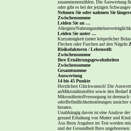
zusammenenzählen. Die Auswertung fin
oder gibt es bei der jetzigen Schwange
Nehmen Sie oder nahmen Sie länger
Zwischensumme
Leiden Sie an …
Allergien/Nahrungsmittelunverträglichk
Leiden Sie unter …
Kurzatmigkeit (unter körperlicher Be
Flecken oder Furchen auf den Nägeln
Risikofaktoren / Lebensstil:
Zwischensumme
Ihre Ernährungsgewohnheiten
Zwischensumme
Gesamtsumme
Auswertung
14 bis 45 Punkte
Herzlichen Glückwunsch! Die Auswertung
anMikronährstoffen sowie den Bedarf i
Mikronährstoffversorgung ist demnach 
oderBefindlichkeitsstörungen unsicher s
beraten.
Unabhängig davon ist eine Analyse der 
gesund Erhaltung von Mutter und Kind
Aus Ihren Angaben im Test werden mögl
und der Gesundheit Ihres ungeborenen K