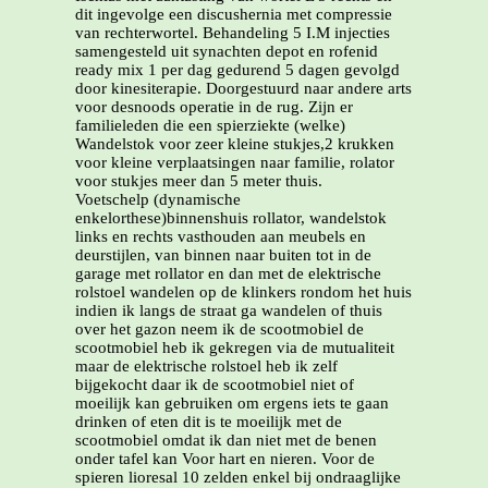
dit ingevolge een discushernia met compressie
van rechterwortel. Behandeling 5 I.M injecties
samengesteld uit synachten depot en rofenid
ready mix 1 per dag gedurend 5 dagen gevolgd
door kinesiterapie. Doorgestuurd naar andere arts
voor desnoods operatie in de rug. Zijn er
familieleden die een spierziekte (welke)
Wandelstok voor zeer kleine stukjes,2 krukken
voor kleine verplaatsingen naar familie, rolator
voor stukjes meer dan 5 meter thuis.
Voetschelp (dynamische
enkelorthese)binnenshuis rollator, wandelstok
links en rechts vasthouden aan meubels en
deurstijlen, van binnen naar buiten tot in de
garage met rollator en dan met de elektrische
rolstoel wandelen op de klinkers rondom het huis
indien ik langs de straat ga wandelen of thuis
over het gazon neem ik de scootmobiel de
scootmobiel heb ik gekregen via de mutualiteit
maar de elektrische rolstoel heb ik zelf
bijgekocht daar ik de scootmobiel niet of
moeilijk kan gebruiken om ergens iets te gaan
drinken of eten dit is te moeilijk met de
scootmobiel omdat ik dan niet met de benen
onder tafel kan Voor hart en nieren. Voor de
spieren lioresal 10 zelden enkel bij ondraaglijke