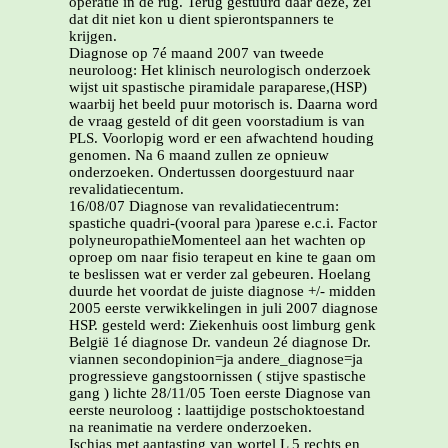
operatie in de rug. Terug gestuurd daar deze, zei
dat dit niet kon u dient spierontspanners te
krijgen.
Diagnose op 7é maand 2007 van tweede
neuroloog: Het klinisch neurologisch onderzoek
wijst uit spastische piramidale paraparese,(HSP)
waarbij het beeld puur motorisch is. Daarna word
de vraag gesteld of dit geen voorstadium is van
PLS. Voorlopig word er een afwachtend houding
genomen. Na 6 maand zullen ze opnieuw
onderzoeken. Ondertussen doorgestuurd naar
revalidatiecentum.
16/08/07 Diagnose van revalidatiecentrum:
spastiche quadri-(vooral para )parese e.c.i. Factor
polyneuropathieMomenteel aan het wachten op
oproep om naar fisio terapeut en kine te gaan om
te beslissen wat er verder zal gebeuren. Hoelang
duurde het voordat de juiste diagnose +/- midden
2005 eerste verwikkelingen in juli 2007 diagnose
HSP. gesteld werd: Ziekenhuis oost limburg genk
België 1é diagnose Dr. vandeun 2é diagnose Dr.
viannen secondopinion=ja andere_diagnose=ja
progressieve gangstoornissen ( stijve spastische
gang ) lichte 28/11/05 Toen eerste Diagnose van
eerste neuroloog : laattijdige postschoktoestand
na reanimatie na verdere onderzoeken.
Ischias met aantasting van wortel L 5 rechts en