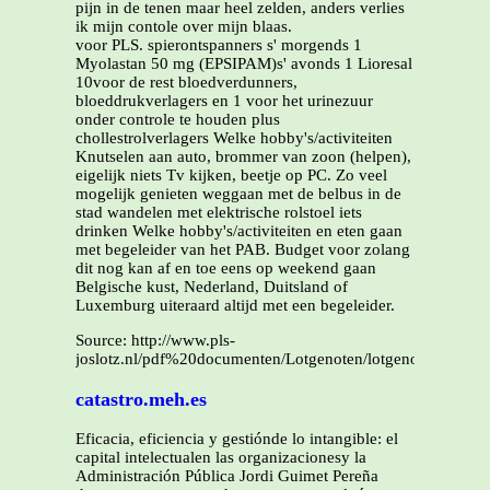
pijn in de tenen maar heel zelden, anders verlies
ik mijn contole over mijn blaas.
voor PLS. spierontspanners s' morgends 1
Myolastan 50 mg (EPSIPAM)s' avonds 1 Lioresal
10voor de rest bloedverdunners,
bloeddrukverlagers en 1 voor het urinezuur
onder controle te houden plus
chollestrolverlagers Welke hobby's/activiteiten
Knutselen aan auto, brommer van zoon (helpen),
eigelijk niets Tv kijken, beetje op PC. Zo veel
mogelijk genieten weggaan met de belbus in de
stad wandelen met elektrische rolstoel iets
drinken Welke hobby's/activiteiten en eten gaan
met begeleider van het PAB. Budget voor zolang
dit nog kan af en toe eens op weekend gaan
Belgische kust, Nederland, Duitsland of
Luxemburg uiteraard altijd met een begeleider.
Source: http://www.pls-
joslotz.nl/pdf%20documenten/Lotgenoten/lotgenoot%20hav
catastro.meh.es
Eficacia, eficiencia y gestiónde lo intangible: el
capital intelectualen las organizacionesy la
Administración Pública Jordi Guimet Pereña