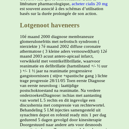
littérature pharmacologique,
acheter cialis 20 mg
est souvent associé à des schémas d’utilisation
basés sur la durée prolongée de son action.
Lotgenoot haveneers
10é maand 2000 diagnose membraneuze
glomerulonefritis met nefrotisch syndroom (
nierziekte ) 7é maand 2002 diffuse coronaire
athermatose ( 3 kleine aders vernouwd(hart) 12é
maand 2003 acuut antero-apicaal infarct,
verwikkeld met ventrikelfibrillatie, waarvoor
reanimatie en defibrillatie (hartstilstand +/- ½ uur
) +/- 1 ½ jaar na reanimatie progressieve
gangstoornissen ( stijve +spastische gang ) lichte
trage progressie 28/11/05 Toen eerste Diagnose
van eerste neuroloog : laattijdige
postschoktoestand na reanimatie. Na verdere
onderzoekenDiagnose: ischias met aantasting
van wortel L 5 rechts en dit ingevolge een
discushernia met compressie van rechterwortel.
Behandeling 5 I.M injecties samengesteld uit
synachten depot en rofenid ready mix 1 per dag
gedurend 5 dagen gevolgd door kinesiterapie
Doorgestuurd naar andere arts voor desnoods