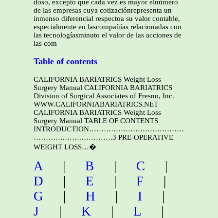
doso, excepto que cada vez es mayor elnúmero
de las empresas cuya cotizaciónrepresenta un
inmenso diferencial respectoa su valor contable,
especialmente en lascompañías relacionadas con
las tecnologíasminuto el valor de las acciones de
las com
Table of contents
CALIFORNIA BARIATRICS Weight Loss
Surgery Manual CALIFORNIA BARIATRICS
Division of Surgical Associates of Fresno, Inc.
WWW.CALIFORNIABARIATRICS.NET
CALIFORNIA BARIATRICS Weight Loss
Surgery Manual TABLE OF CONTENTS
INTRODUCTION…………………………………………
………….…….………….3 PRE-OPERATIVE
WEIGHT LOSS…�
A
|
B
|
C
|
D
|
E
|
F
|
G
|
H
|
I
|
J
|
K
|
L
|