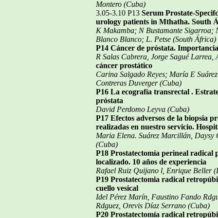
Montero (Cuba)
3.05-3.10 P13
Serum Prostate-Specifc 
urology patients in Mthatha. South Á
K Makamba; N Bustamante Sigarroa; N
Blanco Blanco; L. Petse (South África)
P14 Cáncer de próstata. Importancia
R Salas Cabrera, Jorge Sagué Larrea,
cáncer prostático
Carina Salgado Reyes; María E Suárez
Contreras Duverger
(Cuba)
P16 La ecografía transrectal . Estrat
próstata
David Perdomo Leyva (Cuba)
P17 Efectos adversos de la biopsia pr
realizadas en nuestro servicio. Hospi
Maria Elena. Suárez Marcillán, Daysy
(Cuba)
P18 Prostatectomía perineal radical 
localizado. 10 años de experiencia
Rafael Ruiz Quijano l, Enrique Beller (
P19 Prostatectomia radical retropúbi
cuello vesical
Idel Pérez Marín, Faustino Fando Rdgu
Rdguez, Orevis Díaz Serrano (Cuba)
P20 Prostatectomía radical retropúb