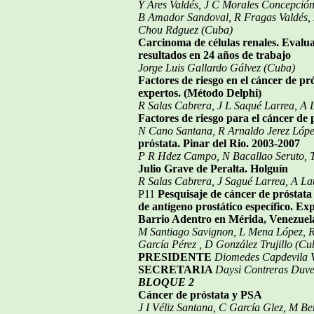
Y Ares Valdés, J C Morales Concepció
B Amador Sandoval, R Fragas Valdés, 
Chou Rdguez (Cuba)
Carcinoma de células renales. Evalua
resultados en 24 años de trabajo
Jorge Luis Gallardo Gálvez (Cuba)
Factores de riesgo en el cáncer de pró
expertos.
(Método Delphi)
R Salas Cabrera, J L Saqué Larrea, A
Factores de riesgo para el cáncer de 
N Cano Santana, R Arnaldo Jerez Lóp
próstata. Pinar del Rio. 2003-2007
P R Hdez Campo, N Bacallao Seruto, T
Julio Grave de Peralta. Holguín
R Salas Cabrera, J Sagué Larrea, A L
P11
Pesquisaje de cáncer de próstat
de antígeno prostático específico. Ex
Barrio Adentro en Mérida, Venezuela
M Santiago Savignon, L Mena López, 
García Pérez , D González Trujillo (Cu
PRESIDENTE
Diomedes Capdevila V
SECRETARIA
Daysi Contreras Duve
BLOQUE 2
Cáncer de próstata y PSA
J I Véliz Santana, C García Glez, M Be