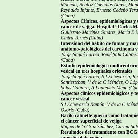
Moneda, Beatriz Cuendias Abreu, Manue
Reynaldo Infante, Ernesto Cedeño Yer
(Cuba)
Aspectos Clínicos, epidemiológicos y 
cáncer de vejiga. Hospital “Carlos 
Guillermo Martínez Ginarte, Maria E M
Cintra Tornés (Cuba)
Intensidad del hábito de fumar y man
anátomo-patológicas del carcinoma v
Jorge Sagué Larrea, René Sala Cabrer
(Cuba)
Estudio epidemiológico multicéntrico 
vesical en tres hospitales orientales
Jorge Sagué Larrea, S I Echevarría, R 
Santiesteban, V de la C Méndez, O Lóp
Salas Cabrera, A Laurencio Mena (Cu
Aspectos clínicos epidemiológicos y te
cáncer vesical
S I Echevarría Ramón, V de la C Mén
Osorio (Cuba)
Bacilo calmette-guerin como tratami
el cáncer superficial de vejiga
Miguel de la Cruz Sánchez, Carina Sal
Resultados del tratamiento con BCG 
superficial de vejiga