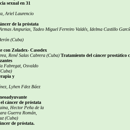
cia sexual en 31
a, Ariel Laurencio
áncer de la próstata
rmas Ampurias, Tadeo Miguel Ferreiro Valdés, Idelma Castillo Garc
derón (Cuba)
te con Zoladex- Casodex
rrea, René Salas Cabrera (Cuba)
Tratamiento del cáncer prostático
zantes
lla Fabregat, Osvaldo
(Cuba)
rapia y
énez, Lyhen Fdez Báez
 neoadyuvante
 el cáncer de próstata
aina, Hector Peña de la
bara Guerra Román,
uz (Cuba)
ncer de próstata.