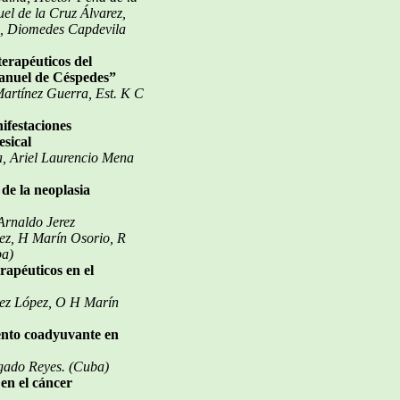
l de la Cruz Álvarez,
a, Diomedes Capdevila
terapéuticos del
Manuel de Céspedes”
artínez Guerra, Est. K C
ifestaciones
esical
a, Ariel Laurencio Mena
de la neoplasia
Arnaldo Jerez
ez, H Marín Osorio, R
ba)
rapéuticos en el
dez López, O H Marín
ento coadyuvante en
gado Reyes. (Cuba)
en el cáncer