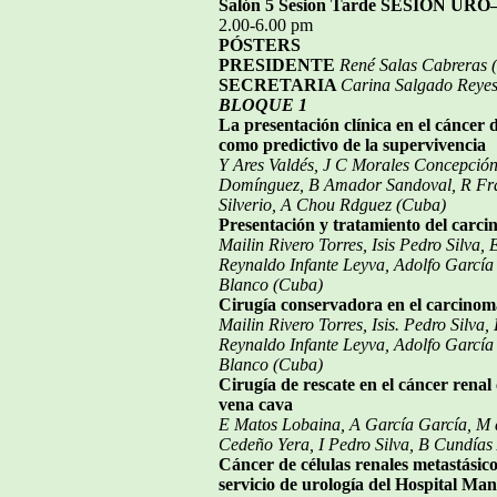
Salón 5 Sesion Tarde SESIÓN UR
2.00-6.00 pm
PÓSTERS
PRESIDENTE
René Salas Cabreras 
SECRETARIA
Carina Salgado Reye
BLOQUE 1
La presentación clínica en el cáncer d
como predictivo de la supervivencia
Y Ares Valdés, J C Morales Concepción
Domínguez, B Amador Sandoval, R Fra
Silverio, A Chou Rdguez (Cuba)
Presentación y tratamiento del carci
Mailin Rivero Torres, Isis Pedro Silva,
Reynaldo Infante Leyva, Adolfo García
Blanco (Cuba)
Cirugía conservadora en el carcinoma
Mailin Rivero Torres, Isis. Pedro Silva
Reynaldo Infante Leyva, Adolfo García
Blanco (Cuba)
Cirugía de rescate en el cáncer renal
vena cava
E Matos Lobaina, A García García, M d
Cedeño Yera, I Pedro Silva, B Cundías
Cáncer de células renales metastásico
servicio de urología del Hospital Ma