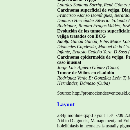
Lourdes Santana Sarrhy, René Gómez 
Carcinoma superficial de vejiga. Dia
Francisco Alonso Domínguez, Berardo
Damaso Hernández Silverio, Yolanda A
Rodriguez, Ramiro Fragas Valdés, Jos
Evolución de los tumores superficiale
vejiga tratados con BCG
Adolfo García García, Eibis Matos Lob
Diomedes Capdevila, Manuel de la Cru
Infante, Ernesto Cedeño Yera, D Sosa 
Carcinoma epidermoide de vejiga. Pr
caso inusual
Jorge Luis Agüero Gómez (Cuba)
Tumor de Wilms en el adulto
Rodríguez Verde E; González León T; 
Hernández, Dámaso (Cuba)
Source: http://promociondeeventos.sld.
Layout
284jumonline.qxp:Layout 1 3/17/09 2:
Aid to Diagnosis, Management,and Fo
holelithiasis in neonates is usually pig