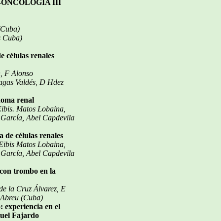
O–ONCOLOGÍA III
(Cuba)
s Cuba)
e células renales
, F Alonso
gas Valdés, D Hdez
noma renal
 Eibis. Matos Lobaina,
 García, Abel Capdevila
 de células renales
, Eibis Matos Lobaina,
 García, Abel Capdevila
 con trombo en la
e la Cruz Álvarez, E
 Abreu (Cuba)
: experiencia en el
nuel Fajardo