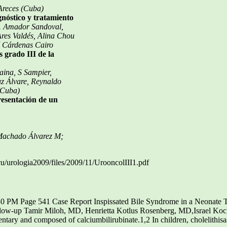
Areces (Cuba)
gnóstico y tratamiento
. Amador Sandoval,
res Valdés, Alina Chou
é Cárdenas Cairo
s grado III de la
aina, S Sampier,
z Álvare, Reynaldo
(Cuba)
esentación de un
Machado Álvarez M;
cu/urologia2009/files/2009/11/UrooncolIII1.pdf
30 PM Page 541 Case Report Inspissated Bile Syndrome in a Neonate 
llow-up Tamir Miloh, MD, Henrietta Kotlus Rosenberg, MD,Israel K
mentary and composed of calciumbilirubinate.1,2 In children, cholelithisa