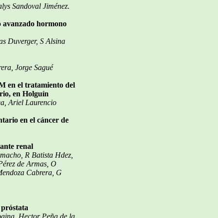
alys Sandoval Jiménez.
ico avanzado hormono
as Duverger, S Alsina
rera, Jorge Sagué
 en el tratamiento del
rio, en Holguín
a, Ariel Laurencio
ario en el cáncer de
ante renal
macho, R Batista Hdez,
Pérez de Armas, O
 Mendoza Cabrera, G
 próstata
aina, Hector Peña de la