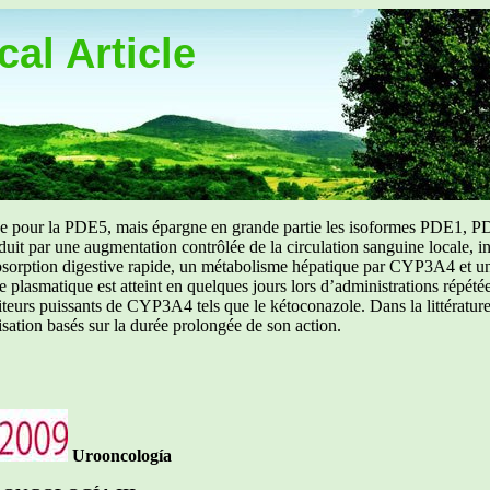
al Article
uée pour la PDE5, mais épargne en grande partie les isoformes PDE1, PD
aduit par une augmentation contrôlée de la circulation sanguine locale, i
orption digestive rapide, un métabolisme hépatique par CYP3A4 et une d
ibre plasmatique est atteint en quelques jours lors d’administrations répét
ibiteurs puissants de CYP3A4 tels que le kétoconazole. Dans la littérat
isation basés sur la durée prolongée de son action.
Urooncología