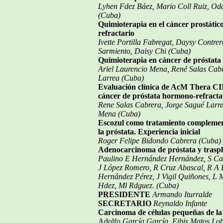
Lyhen Fdez Báez, Mario Coll Ruiz, Od
(Cuba)
Quimioterapia en el cáncer prostát
refractario
Ivette Portilla Fabregat, Daysy Contrer
Sarmiento, Daisy Chi (Cuba)
Quimioterapia en cáncer de próstata
Ariel Laurencio Mena, René Salas Cab
Larrea (Cuba)
Evaluación clínica de AcM Thera CIM
cáncer de próstata hormono-refracta
Rene Salas Cabrera, Jorge Sagué Larre
Mena (Cuba)
Escozul como tratamiento complement
la próstata. Experiencia inicial
Roger Felipe Bidondo Cabrera (Cuba)
Adenocarcinoma de próstata y traspl
Paulino E Hernández Hernández, S Ca
J López Romero, R Cruz Abascal, R A 
Hernández Pérez, J Vigil Quiñones, L
Hdez, Ml Rdguez. (Cuba)
PRESIDENTE
Armando Iturralde
SECRETARIO
Reynaldo Infante
Carcinoma de células pequeñas de la
Adolfo
García García, Eibis Matos Lob