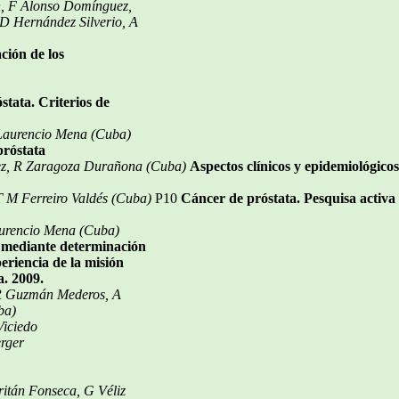
n, F Alonso Domínguez,
D Hernández Silverio, A
ción de los
stata. Criterios de
 Laurencio Mena (Cuba)
próstata
ez, R Zaragoza Durañona (Cuba)
Aspectos clínicos y epidemiológicos
 M Ferreiro Valdés (Cuba)
P10
Cáncer de próstata. Pesquisa activa 
aurencio Mena (Cuba)
a mediante determinación
periencia de la misión
. 2009.
R Guzmán Mederos, A
ba)
iciedo
rger
ritán Fonseca, G Véliz