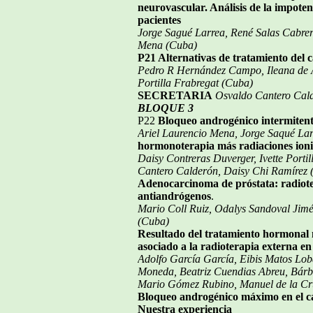
neurovascular. Análisis de la impoten
pacientes
Jorge Sagué Larrea, René Salas Cabrer
Mena (Cuba)
P21 Alternativas de tratamiento del c
Pedro R Hernández Campo, Ileana de A
Portilla Frabregat (Cuba)
SECRETARIA
Osvaldo Cantero Cal
BLOQUE 3
P22
Bloqueo androgénico intermiten
Ariel Laurencio Mena, Jorge Saqué La
hormonoterapia más radiaciones ioni
Daisy Contreras Duverger, Ivette Porti
Cantero Calderón, Daisy Chi Ramírez 
Adenocarcinoma de próstata: radiote
antiandrógenos
.
Mario Coll Ruiz, Odalys Sandoval Jim
(Cuba)
Resultado del tratamiento hormonal
asociado a la radioterapia externa en
Adolfo García García, Eibis Matos Lob
Moneda, Beatriz Cuendias Abreu, Bár
Mario Gómez Rubino, Manuel de la Cr
Bloqueo androgénico máximo en el cá
Nuestra experiencia