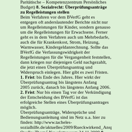
Paritätische – Kompetenzzentrum Persönliches
Budget)
8. Sozialrecht: Überprüfungsanträge
zu Regelleistungen stellen
Beim Verfahren vor dem BVerfG geht es
entgegen oft anderslautender Berichte nicht nur
um Regelleistungen für Kinder, sondern genauso
um die Regelleistungen für Erwachsene. Ferner
geht es in dem Verfahren auch um Mehrbedarfe,
auch die für Krankenkost, Strom, Heizung,
Warmwasser, Kindergeldanrechnung. Sollte das
BVerfG die Verfassungswidrigkeit der
Regelleistungen für die Vergangenheit feststellen,
dann kriegen nur diejenigen Geld nachgezahlt,
die jetzt einen Überprüfungsantrag und
Widerspruch einlegen. Hier gibt es zwei Fristen.
1. Frist
: bis Ende des Jahres. Hier wirkt der
Überprüfungsantrag bis längstens Anfang
2005 zurück, danach bis längstens Anfang 2006.
2. Frist
: Nur bis einen Tag vor der Verkündigung
der Entscheidung des BVerfG ist das
erfolgreiche Stellen eines Überprüfungsantrages
möglich.
Überprüfungsanträge, Widersprüche und
Bedienungsanleitung sind im Netz u.a. hier zu
finden: http://www.tacheles-
sozialhilfe.de/aktuelles/2009/Rueckwirkend_Ansprueche_Si