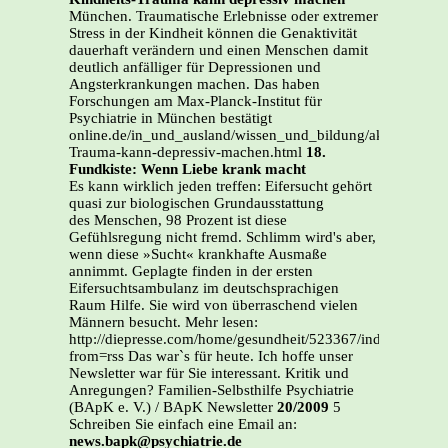
München. Traumatische Erlebnisse oder extremer
Stress in der Kindheit können die Genaktivität
dauerhaft verändern und einen Menschen damit
deutlich anfälliger für Depressionen und
Angsterkrankungen machen. Das haben
Forschungen am Max-Planck-Institut für
Psychiatrie in München bestätigt
online.de/in_und_ausland/wissen_und_bildung/aktuell/206
Trauma-kann-depressiv-machen.html
18.
Fundkiste: Wenn Liebe krank macht
Es kann wirklich jeden treffen: Eifersucht gehört
quasi zur biologischen Grundausstattung
des Menschen, 98 Prozent ist diese
Gefühlsregung nicht fremd. Schlimm wird's aber,
wenn diese »Sucht« krankhafte Ausmaße
annimmt. Geplagte finden in der ersten
Eifersuchtsambulanz im deutschsprachigen
Raum Hilfe. Sie wird von überraschend vielen
Männern besucht. Mehr lesen:
http://diepresse.com/home/gesundheit/523367/index.do?
from=rss Das war`s für heute. Ich hoffe unser
Newsletter war für Sie interessant. Kritik und
Anregungen? Familien-Selbsthilfe Psychiatrie
(BApK e. V.) / BApK Newsletter
20/2009
5
Schreiben Sie einfach eine Email an:
news.bapk@psychiatrie.de