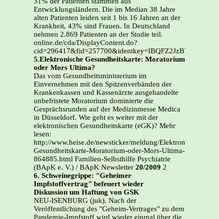
31% der Patienten stammen aus
Entwicklungsländern. Die im Median 38 Jahre
alten Patienten leiden seit 1 bis 16 Jahren an der
Krankheit, 43% sind Frauen. In Deutschland
nehmen 2.869 Patienten an der Studie teil.
online.de/cda/DisplayContent.do?
cid=296417&fid=257700&identkey=IBQFZ2JzBVP5RH6T
5.Elektronische Gesundheitskarte: Moratorium
oder Mors Ultima?
Das vom Gesundheitsministerium im
Einvernehmen mit den Spitzenverbänden der
Krankenkassen und Kassenärzte ausgehandelte
unbefristete Moratorium dominierte die
Gesprächsrunden auf der Medizinmesse Medica
in Düsseldorf. Wie geht es weiter mit der
elektronischen Gesundheitskarte (eGK)? Mehr
lesen:
http://www.heise.de/newsticker/meldung/Elektronische-
Gesundheitskarte-Moratorium-oder-Mors-Ultima-
864885.html Familien-Selbsthilfe Psychiatrie
(BApK e. V.) / BApK Newsletter
20/2009
2
6. Schweinegrippe: "Geheimer
Impfstoffvertrag" befeuert wieder
Diskussion um Haftung von GSK
NEU-ISENBURG (juk). Nach der
Veröffentlichung des "Geheim-Vertrages" zu dem
Pandemie-Impfstoff wird wieder einmal über die