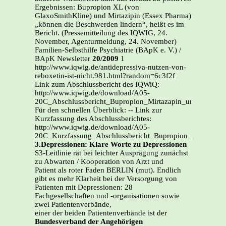
Ergebnissen: Bupropion XL (von
GlaxoSmithKline) und Mirtazipin (Essex Pharma)
„können die Beschwerden lindern“, heißt es im
Bericht. (Pressemitteilung des IQWIG, 24.
November, Agenturmeldung, 24. November)
Familien-Selbsthilfe Psychiatrie (BApK e. V.) /
BApK Newsletter
20/2009
1
http://www.iqwig.de/antidepressiva-nutzen-von-
reboxetin-ist-nicht.981.html?random=6c3f2f
Link zum Abschlussbericht des IQWiQ:
http://www.iqwig.de/download/A05-
20C_Abschlussbericht_Bupropion_Mirtazapin_und_Reboxet
Für den schnellen Überblick: -- Link zur
Kurzfassung des Abschlussberichtes:
http://www.iqwig.de/download/A05-
20C_Kurzfassung_Abschlussbericht_Bupropion_Mirtazapin
3.Depressionen: Klare Worte zu Depressionen
S3-Leitlinie rät bei leichter Ausprägung zunächst
zu Abwarten / Kooperation von Arzt und
Patient als roter Faden BERLIN (mut). Endlich
gibt es mehr Klarheit bei der Versorgung von
Patienten mit Depressionen: 28
Fachgesellschaften und -organisationen sowie
zwei Patientenverbände,
einer der beiden Patientenverbände ist der
Bundesverband der Angehörigen