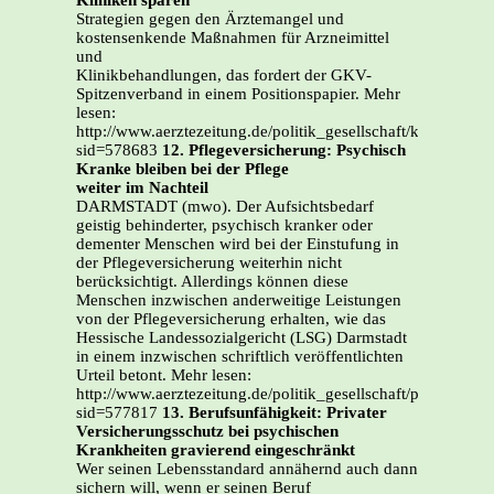
Kliniken sparen
Strategien gegen den Ärztemangel und
kostensenkende Maßnahmen für Arzneimittel
und
Klinikbehandlungen, das fordert der GKV-
Spitzenverband in einem Positionspapier. Mehr
lesen:
http://www.aerztezeitung.de/politik_gesellschaft/krankenkas
sid=578683
12. Pflegeversicherung: Psychisch
Kranke bleiben bei der Pflege
weiter im Nachteil
DARMSTADT (mwo). Der Aufsichtsbedarf
geistig behinderter, psychisch kranker oder
dementer Menschen wird bei der Einstufung in
der Pflegeversicherung weiterhin nicht
berücksichtigt. Allerdings können diese
Menschen inzwischen anderweitige Leistungen
von der Pflegeversicherung erhalten, wie das
Hessische Landessozialgericht (LSG) Darmstadt
in einem inzwischen schriftlich veröffentlichten
Urteil betont. Mehr lesen:
http://www.aerztezeitung.de/politik_gesellschaft/pflege/defa
sid=577817
13. Berufsunfähigkeit: Privater
Versicherungsschutz bei psychischen
Krankheiten gravierend eingeschränkt
Wer seinen Lebensstandard annähernd auch dann
sichern will, wenn er seinen Beruf