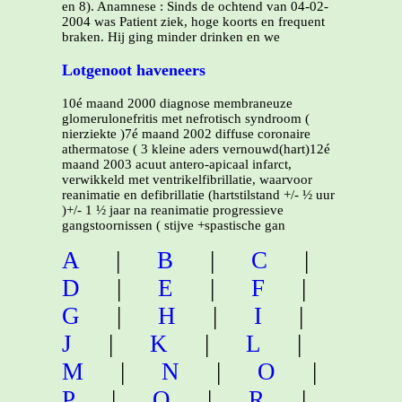
en 8). Anamnese : Sinds de ochtend van 04-02-
2004 was Patient ziek, hoge koorts en frequent
braken. Hij ging minder drinken en we
Lotgenoot haveneers
10é maand 2000 diagnose membraneuze
glomerulonefritis met nefrotisch syndroom (
nierziekte )7é maand 2002 diffuse coronaire
athermatose ( 3 kleine aders vernouwd(hart)12é
maand 2003 acuut antero-apicaal infarct,
verwikkeld met ventrikelfibrillatie, waarvoor
reanimatie en defibrillatie (hartstilstand +/- ½ uur
)+/- 1 ½ jaar na reanimatie progressieve
gangstoornissen ( stijve +spastische gan
A
|
B
|
C
|
D
|
E
|
F
|
G
|
H
|
I
|
J
|
K
|
L
|
M
|
N
|
O
|
P
|
Q
|
R
|