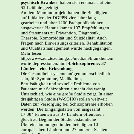
psychisch Kranker
, haben sich erstmals auf eine
S3-Leitlinie geeinigt.
An dem Mammutprojekt haben die Beteiligten
auf Initiative der DGPPN vier Jahre lang
gearbeitet und über 1200 Fachpublikationen
ausgewertet. Heraus kamen 107 Empfehlungen
und Statements zu Prävention, Diagnostik,
Therapie, Komorbidität und Suizidalität. Auch
Fragen nach Einweisungskriterien, Rehabilitation
und Qualitätsmanagement wurde nachgegangen.
Mehr lesen:
http://www.aerztezeitung.de/medizin/krankheiten/demenz/art
worte-depressionen.html
4.Schizophrenie: 37
Länder – eine Erkrankung
Die Gesundheitssysteme mögen unterschiedlich
sein, für Symptome, Medikation,
Berufstätigkeit und sexuelle Probleme von
Patienten mit Schizophrenie macht das wenig
Unterschied, wie eine große Studie zeigt. In einer
dreijährigen Studie (W-SOHO) sollen weltweit
Daten zur Versorgung bei Schizophrenie erhoben
werden. Die Eingangsdaten von insgesamt
17.384 Patienten aus 37 Ländern offenbaren
gleich zu Beginn der Studie erstaunliche
Übereinstimmungen in den beteiligten 10
europäischen Ländern und 27 anderen Staaten.