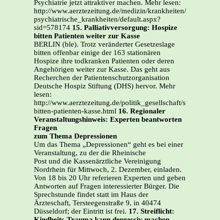
Psychiatrie jetzt attraktiver machen. Mehr lesen:
http://www.aerztezeitung.de/medizin/krankheiten/neuro-
psychiatrische_krankheiten/default.aspx?
sid=578174
15. Palliativversorgung: Hospize
bitten Patienten weiter zur Kasse
BERLIN (ble). Trotz veränderter Gesetzeslage
bitten offenbar einige der 163 stationären
Hospize ihre todkranken Patienten oder deren
Angehörigen weiter zur Kasse. Das geht aus
Recherchen der Patientenschutzorganisation
Deutsche Hospiz Stiftung (DHS) hervor. Mehr
lesen:
http://www.aerztezeitung.de/politik_gesellschaft/sterbehilfe
bitten-patienten-kasse.html
16. Regionaler
Veranstaltungshinweis: Experten beantworten
Fragen
zum Thema Depressionen
Um das Thema „Depressionen“ geht es bei einer
Veranstaltung, zu der die Rheinische
Post und die Kassenärztliche Vereinigung
Nordrhein für Mittwoch, 2. Dezember, einladen.
Von 18 bis 20 Uhr referieren Experten und geben
Antworten auf Fragen interessierter Bürger. Die
Sprechstunde findet statt im Haus der
Ärzteschaft, Tersteegenstraße 9, in 40474
Düsseldorf; der Eintritt ist frei.
17. Streiflicht:
Kindheits-Trauma kann depressiv machen