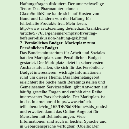
Haftungsfragen diskutiert. Der unterschwellige
Tenor: Das Pharmaunternehmen
GlaxoSmithKline kaufe sich auf Kosten von
Bund und Ländern von der Haftung für
fehlerhafte Produkte frei. Mehr lesen:
http://www.aerztezeitung.de/medizin/krankheiten/infektions
/article/577651/geheimer-impfstoffvertrag-
befeuert-diskussion-haftung-gsk.html
7. Persönliches Budget: Marktplatz zum
Persönlichen Budget
Das Bundesministerium für Arbeit und Soziales
hat den Marktplatz zum Persönlichen Budget
gestartet. Der Marktplatz bietet in seiner ersten
Ausbaustufe allen, die sich für das Persönliche
Budget interessieren, wichtige Informationen
rund um dieses Thema. Das Internetangebot
erleichtert die Suche nach Beratungsstellen und
Gemeinsamen Servicestellen, gibt Antworten auf
häufig gestellte Fragen und enthält eine Reihe
interessanter Praxisbeispiele. Der Marktplatz ist
in das Internetportal http://www.einfach-
teilhaben.de/cln_165/DE/StdS/Home/stds_node.htmleingeb
und erweitert damit das Online-Angebot für
Menschen mit Behinderungen. Viele
Informationen sind auch in leichter Sprache und
in Gebärdensprache verfügbar. (Quelle:
Der