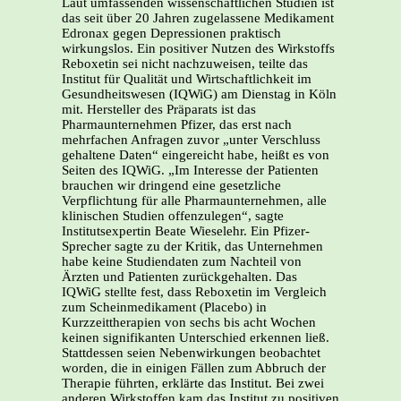
Laut umfassenden wissenschaftlichen Studien ist
das seit über 20 Jahren zugelassene Medikament
Edronax gegen Depressionen praktisch
wirkungslos. Ein positiver Nutzen des Wirkstoffs
Reboxetin sei nicht nachzuweisen, teilte das
Institut für Qualität und Wirtschaftlichkeit im
Gesundheitswesen (IQWiG) am Dienstag in Köln
mit. Hersteller des Präparats ist das
Pharmaunternehmen Pfizer, das erst nach
mehrfachen Anfragen zuvor „unter Verschluss
gehaltene Daten“ eingereicht habe, heißt es von
Seiten des IQWiG. „Im Interesse der Patienten
brauchen wir dringend eine gesetzliche
Verpflichtung für alle Pharmaunternehmen, alle
klinischen Studien offenzulegen“, sagte
Institutsexpertin Beate Wieselehr. Ein Pfizer-
Sprecher sagte zu der Kritik, das Unternehmen
habe keine Studiendaten zum Nachteil von
Ärzten und Patienten zurückgehalten. Das
IQWiG stellte fest, dass Reboxetin im Vergleich
zum Scheinmedikament (Placebo) in
Kurzzeittherapien von sechs bis acht Wochen
keinen signifikanten Unterschied erkennen ließ.
Stattdessen seien Nebenwirkungen beobachtet
worden, die in einigen Fällen zum Abbruch der
Therapie führten, erklärte das Institut. Bei zwei
anderen Wirkstoffen kam das Institut zu positiven