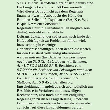
VAG). Für die Betroffenen ergibt sich daraus eine
Deckungslücke von. ca. 150 Euro monatlich.
Wird dieser Betrag nicht aus dem Regelsatz
finanziert (was in Anbetracht der Höhe der
Familien-Selbsthilfe Psychiatrie (BApK e. V.) /
BApK Newsletter
20/2009
3
Regelsätze nur in Ausnahmefällen möglich sein
dürfte), entsteht ein erheblicher
Beitragsrückstand, der spätestens nach Ende der
Hilfebedürftigkeit zu Problemen führen wird.
Inzwischen gibt es einige
Gerichtsentscheidungen, nach denen die Kosten
für den Basistarif vollständig übernommen
werden müssen (
für Bezieher von Leistungen
nach dem SGB XII: LSG Baden-Württemberg,
Az.: L 7 SO 2453/09 ER-B, Beschluss vom
8.7.2009; für Bezieher von Leistungen nach dem
SGB II: SG Gelsenkirchen, Az.: S 31 AS 174/09
ER, Beschluss v. 2.10.2009; ebenso: SG
Stuttgart, Az.: S 9 AS ).
Bei allen o.g.
Entscheidungen handelt es sich aber lediglich um
Beschlüsse in Verfahren um einstweiligen
Rechtsschutz, also noch nicht um endgültige
Regelungen zu dieser Fragestellung. Trotzdem
kann man sich in entsprechenden Verfahren aber
zunächst auf diese Entscheidungen berufen.