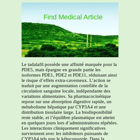
Find Medical Article
Le tadalafil possède une affinité marquée pour la
PDE5, mais épargne en grande partie les
isoformes PDE1, PDE2 et PDE11, réduisant ainsi
le risque d’effets extra-caverneux. L’action se
traduit par une augmentation contrôlée de la
circulation sanguine locale, indépendante des
variations alimentaires. Sa pharmacocinétique
repose sur une absorption digestive rapide, un
métabolisme hépatique par CYP3A4 et une
distribution tissulaire large. La biodisponibilité
reste stable, et l’équilibre plasmatique est atteint
en quelques jours lors d’administrations répétées.
Les interactions cliniquement significatives
surviennent avec les inhibiteurs puissants de
CYP3A4 tels que le kétoconazole. Dans la