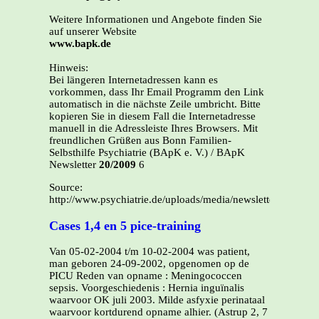
Weitere Informationen und Angebote finden Sie
auf unserer Website
www.bapk.de
Hinweis:
Bei längeren Internetadressen kann es
vorkommen, dass Ihr Email Programm den Link
automatisch in die nächste Zeile umbricht. Bitte
kopieren Sie in diesem Fall die Internetadresse
manuell in die Adressleiste Ihres Browsers. Mit
freundlichen Grüßen aus Bonn Familien-
Selbsthilfe Psychiatrie (BApK e. V.) / BApK
Newsletter
20/2009
6
Source:
http://www.psychiatrie.de/uploads/media/newsletter_20_200
Cases 1,4 en 5 pice-training
Van 05-02-2004 t/m 10-02-2004 was patient,
man geboren 24-09-2002, opgenomen op de
PICU Reden van opname : Meningococcen
sepsis. Voorgeschiedenis : Hernia inguïnalis
waarvoor OK juli 2003. Milde asfyxie perinataal
waarvoor kortdurend opname alhier. (Astrup 2, 7