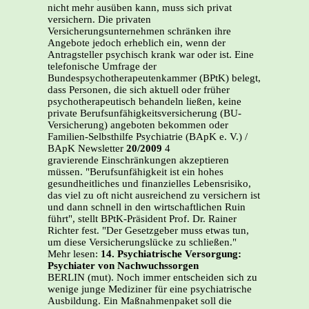
nicht mehr ausüben kann, muss sich privat
versichern. Die privaten
Versicherungsunternehmen schränken ihre
Angebote jedoch erheblich ein, wenn der
Antragsteller psychisch krank war oder ist. Eine
telefonische Umfrage der
Bundespsychotherapeutenkammer (BPtK) belegt,
dass Personen, die sich aktuell oder früher
psychotherapeutisch behandeln ließen, keine
private Berufsunfähigkeitsversicherung (BU-
Versicherung) angeboten bekommen oder
Familien-Selbsthilfe Psychiatrie (BApK e. V.) /
BApK Newsletter
20/2009
4
gravierende Einschränkungen akzeptieren
müssen. "Berufsunfähigkeit ist ein hohes
gesundheitliches und finanzielles Lebensrisiko,
das viel zu oft nicht ausreichend zu versichern ist
und dann schnell in den wirtschaftlichen Ruin
führt", stellt BPtK-Präsident Prof. Dr. Rainer
Richter fest. "Der Gesetzgeber muss etwas tun,
um diese Versicherungslücke zu schließen."
Mehr lesen:
14. Psychiatrische Versorgung:
Psychiater von Nachwuchssorgen
BERLIN (mut). Noch immer entscheiden sich zu
wenige junge Mediziner für eine psychiatrische
Ausbildung. Ein Maßnahmenpaket soll die