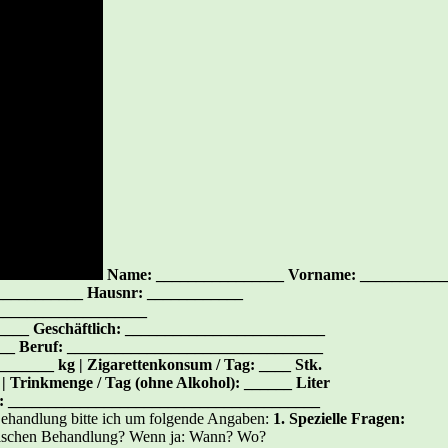
Name: ________________ Vorname: ___________
___________ Hausnr: ____________
___________________
_____ Geschäftlich: _________________________
__ Beruf: ________________________________
______ kg | Zigarettenkonsum / Tag: ____ Stk.
| Trinkmenge / Tag (ohne Alkohol): ______ Liter
on: _______________________________________
 Behandlung bitte ich um folgende Angaben:
1. Spezielle Fragen:
ogischen Behandlung? Wenn ja: Wann? Wo?