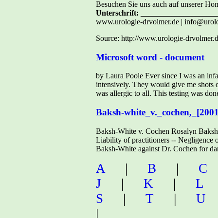
Besuchen Sie uns auch auf unserer H
Unterschrift: ___________________
www.urologie-drvolmer.de | info@urol
Source: http://www.urologie-drvolmer.d
Microsoft word - document
by Laura Poole Ever since I was an infan
intensively. They would give me shots of
was allergic to all. This testing was do
Baksh-white_v._cochen,_[2001
Baksh-White v. Cochen Rosalyn Baksh-W
Liability of practitioners -- Negligence 
Baksh-White against Dr. Cochen for da
A
|
B
|
C
J
|
K
|
L
S
|
T
|
U
|