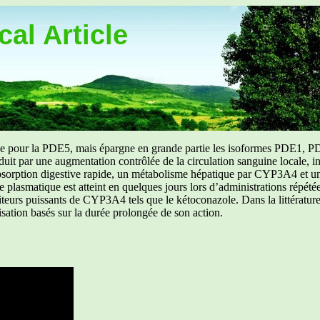
al Article
uée pour la PDE5, mais épargne en grande partie les isoformes PDE1, PD
aduit par une augmentation contrôlée de la circulation sanguine locale, i
orption digestive rapide, un métabolisme hépatique par CYP3A4 et une d
ibre plasmatique est atteint en quelques jours lors d’administrations répét
ibiteurs puissants de CYP3A4 tels que le kétoconazole. Dans la littérat
isation basés sur la durée prolongée de son action.