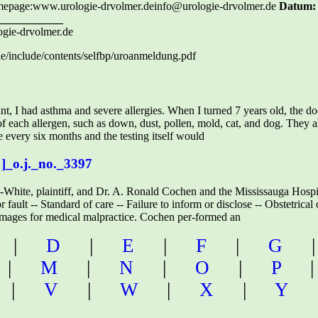
omepage:www.urologie-drvolmer.deinfo@urologie-drvolmer.de
Datum:
____________
ogie-drvolmer.de
e/include/contents/selfbp/uroanmeldung.pdf
t, I had asthma and severe allergies. When I turned 7 years old, the doc
 each allergen, such as down, dust, pollen, mold, cat, and dog. They als
ne every six months and the testing itself would
]_o.j._no._3397
hite, plaintiff, and Dr. A. Ronald Cochen and the Mississauga Hospit
or fault -- Standard of care -- Failure to inform or disclose -- Obstetrica
mages for medical malpractice. Cochen per-formed an
|
D
|
E
|
F
|
G
|
M
|
N
|
O
|
P
|
V
|
W
|
X
|
Y