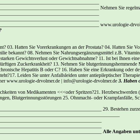
________________________________________
_______________________________________ Nehmen Sie regelmäß
________________________________________
________________________________________
______________________________________ www.urologie-drvolmer
?
annt? 03. Hatten Sie Vorerkrankungen an der Prostata? 04. Hatten Sie 
milie bekannt? 08. Nehmen Sie Nahrungsergänzungsmittel z.B. Vitami
 starken Gewichtsverlust oder Gewichtsabnahme? 11. Ist bei Ihnen eine 
dürftigen Zuckerkrankheit? 13. Nehmen Sie blutgerinnungshemmende M
chronische Hepatitis B oder C? 16. Haben Sie eine Erkrankung oder de
teht?17. Leiden Sie unter Anfallsleiden unter antiepileptischer Therapi
her www.urologie-drvolmer.de | info@urologie-drvolmer.de
3. Haben o
lichkeiten von Medikamenten <<<oder Spritzen?21. Herzbeschwerden (A
kungen, Blutgerinnungsstörungen 25. Ohnmacht- oder Krampfanfälle, Sc
_______________________________________ 29. Bestehen zurzeit
_________________________________________________
_________________________________________
_________________________________________
_________________________________________
Alle Angaben unte