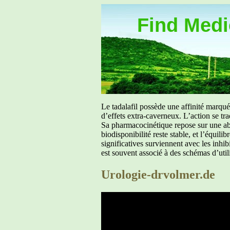
Find Medic
Le tadalafil possède une affinité marq
d’effets extra-caverneux. L’action se tr
Sa pharmacocinétique repose sur une abs
biodisponibilité reste stable, et l’équil
significatives surviennent avec les inh
est souvent associé à des schémas d’util
Urologie-drvolmer.de